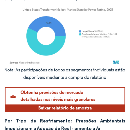
Imagem © Mordor Intelligence. O reuso requer atribuição conforme CC BY 4.0.
Por Tipo de Resfriamento: Pressões Ambientais
Impulsionam a Adoção de Resfriamento a Ar