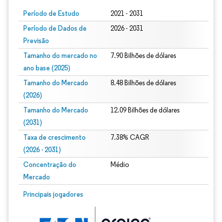
Período de Estudo
2021 - 2031
Período de Dados de
2026 - 2031
Previsão
Tamanho do mercado no
7.90 Bilhões de dólares
ano base (2025)
Tamanho do Mercado
8.48 Bilhões de dólares
(2026)
Tamanho do Mercado
12.09 Bilhões de dólares
(2031)
Taxa de crescimento
7.38% CAGR
(2026 - 2031)
Concentração do
Médio
Mercado
Imagem © Mordor Intelligence. O reuso requer atribuição conforme CC BY 4.0.
Principais jogadores