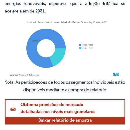
energias renováveis, espera-se que a adoção trifásica se
acelere além de 2031.
Imagem © Mordor Intelligence. O reuso requer atribuição conforme CC BY 4.0.