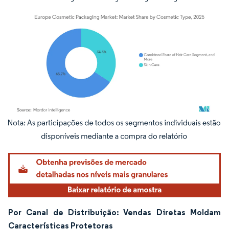
Imagem © Mordor Intelligence. O reuso requer atribuição conforme CC BY 4.0.
Por Canal de Distribuição: Vendas Diretas Moldam
Características Protetoras