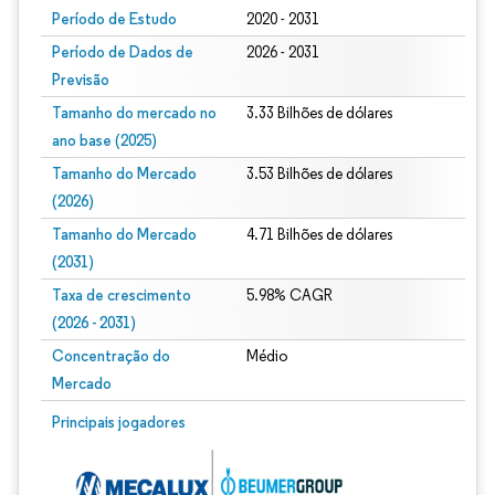
Período de Estudo
2020 - 2031
Período de Dados de
2026 - 2031
Previsão
Tamanho do mercado no
3.33 Bilhões de dólares
ano base (2025)
Tamanho do Mercado
3.53 Bilhões de dólares
(2026)
Tamanho do Mercado
4.71 Bilhões de dólares
(2031)
Taxa de crescimento
5.98% CAGR
(2026 - 2031)
Concentração do
Médio
Mercado
Imagem © Mordor Intelligence. O reuso requer atribuição conforme CC BY 4.0.
Principais jogadores