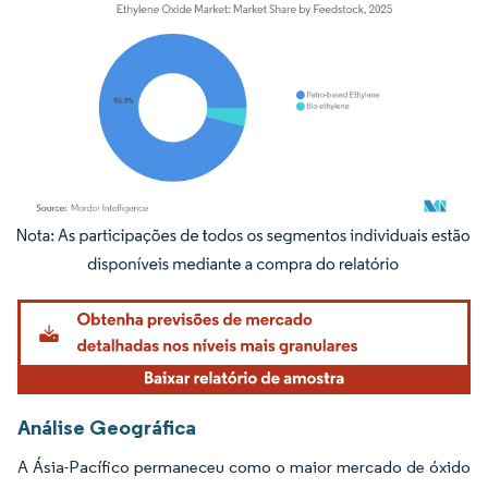
Imagem © Mordor Intelligence. O reuso requer atribuição conforme CC BY 4.0.
Análise Geográfica
A Ásia-Pacífico permaneceu como o maior mercado de óxido