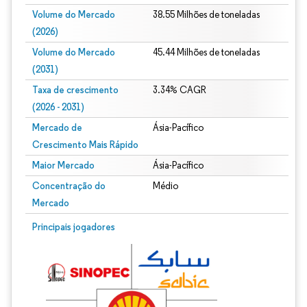
Volume do Mercado
38.55 Milhões de toneladas
(2026)
Volume do Mercado
45.44 Milhões de toneladas
(2031)
Taxa de crescimento
3.34% CAGR
(2026 - 2031)
Mercado de
Ásia-Pacífico
Crescimento Mais Rápido
Maior Mercado
Ásia-Pacífico
Concentração do
Médio
Mercado
Imagem © Mordor Intelligence. O reuso requer atribuição conforme CC BY 4.0.
Principais jogadores