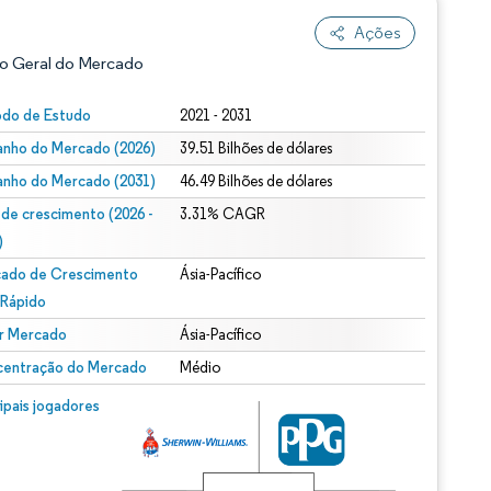
Ações
o Geral do Mercado
odo de Estudo
2021 - 2031
nho do Mercado (2026)
39.51 Bilhões de dólares
nho do Mercado (2031)
46.49 Bilhões de dólares
 de crescimento (2026 -
3.31% CAGR
)
ado de Crescimento
Ásia-Pacífico
ão conforme CC BY 4.0.
 Rápido
r Mercado
Ásia-Pacífico
entração do Mercado
Médio
m © Mordor Intelligence. O reuso requer atribuição conforme CC BY 4.0.
cipais jogadores