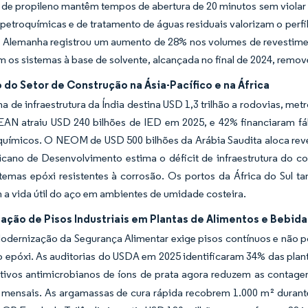
de propileno mantêm tempos de abertura de 20 minutos sem violar 
etroquímicas e de tratamento de águas residuais valorizam o perfil
A Alemanha registrou um aumento de 28% nos volumes de revestime
 os sistemas à base de solvente, alcançada no final de 2024, remove
do Setor de Construção na Ásia-Pacífico e na África
 de infraestrutura da Índia destina USD 1,3 trilhão a rodovias, me
EAN atraiu USD 240 bilhões de IED em 2025, e 42% financiaram fáb
químicos. O NEOM de USD 500 bilhões da Arábia Saudita aloca reve
icano de Desenvolvimento estima o déficit de infraestrutura do c
istemas epóxi resistentes à corrosão. Os portos da África do S
a vida útil do aço em ambientes de umidade costeira.
ação de Pisos Industriais em Plantas de Alimentos e Bebida
odernização da Segurança Alimentar exige pisos contínuos e não por
o epóxi. As auditorias do USDA em 2025 identificaram 34% das plan
itivos antimicrobianos de íons de prata agora reduzem as contag
mensais. As argamassas de cura rápida recobrem 1.000 m² durante 