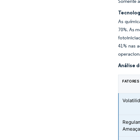
Somente a 
Tecnolog
As químic
70%. As mo
fotoinicia
41% nas a
operaciona
Análise d
FATORES
Volatil
Regulam
Ameaça