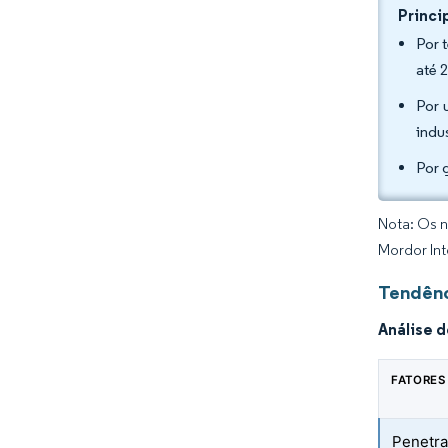
Princi
Por 
até 
Por 
indu
Por 
Nota: Os n
Mordor Int
Tendênc
Análise 
FATORES
Penetra