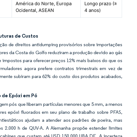
América do Norte, Europa
Longo prazo (≥
Ocidental, ASEAN
4 anos)
ruturas de Custos
ção de direitos antidumping provisórios sobre importações
tores da Costa do Golfo reduziram a produção devido ao gás
de impostos para oferecer preços 12% mais baixos do que os
muladores agora prefere contratos trimestrais em vez de
ntemente subiram para 62% do custo dos produtos acabados,
 de Epóxi em Pó
ingem pós que liberam partículas menores que 5 mm, a menos
ores epóxi fluorados em seu plano de trabalho sobre PFAS,
ntiestáticos ajudam a atender aos padrões de poeira, mas
s 2.000 h de QUV-A. A Alemanha propõe estender limites
 cabines que custam até USD 150.000 UBA.DE. A incerteza