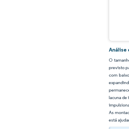
Análise
O tamanho
previsto p
com baixo
expandind
permanece 
lacuna de 
impulsion
As montad
está ajuda