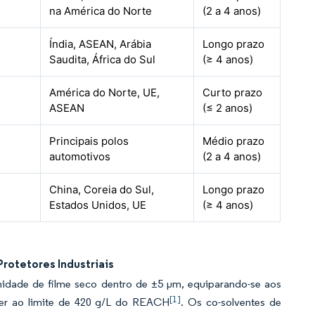
na América do Norte
(2 a 4 anos)
Índia, ASEAN, Arábia
Longo prazo
Saudita, África do Sul
(≥ 4 anos)
América do Norte, UE,
Curto prazo
ASEAN
(≤ 2 anos)
Principais polos
Médio prazo
automotivos
(2 a 4 anos)
China, Coreia do Sul,
Longo prazo
Estados Unidos, UE
(≥ 4 anos)
rotetores Industriais
idade de filme seco dentro de ±5 µm, equiparando-se aos
[1]
er ao limite de 420 g/L do REACH
. Os co-solventes de