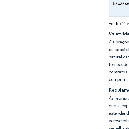
Escasse
Fonte: Mor
Volatilid
Os preços
de epóxi c
natural ca
fornecedo
contratos
comprimin
Regulame
As regras 
que a cap
estendend
acrescent
semelhant