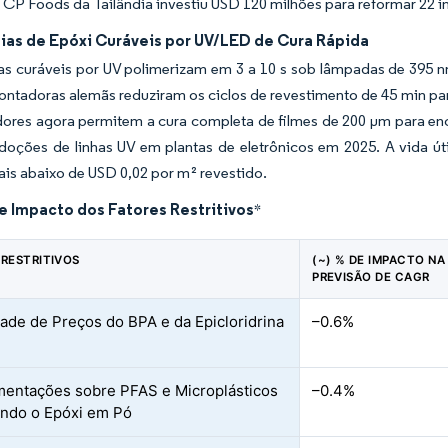
CP Foods da Tailândia investiu USD 120 milhões para reformar 22 i
ias de Epóxi Curáveis por UV/LED de Cura Rápida
as curáveis por UV polimerizam em 3 a 10 s sob lâmpadas de 395 
ntadoras alemãs reduziram os ciclos de revestimento de 45 min par
dores agora permitem a cura completa de filmes de 200 µm para en
doções de linhas UV em plantas de eletrônicos em 2025. A vida ú
is abaixo de USD 0,02 por m² revestido.
e Impacto dos Fatores Restritivos
*
 RESTRITIVOS
(~) % DE IMPACTO NA
PREVISÃO DE CAGR
idade de Preços do BPA e da Epicloridrina
–0.6%
entações sobre PFAS e Microplásticos
–0.4%
ndo o Epóxi em Pó