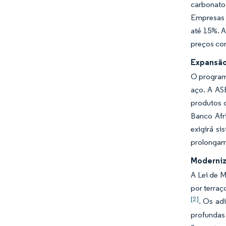
carbonato 
Empresas p
até 15%. 
preços com
Expansão 
O programa
aço. A AS
produtos 
Banco Afr
exigirá s
prolongam 
Moderniz
A Lei de M
por terraç
[2]
. Os ad
profundas 