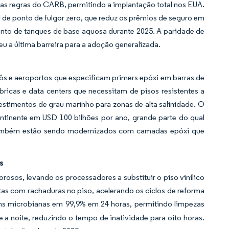
as regras do CARB, permitindo a implantação total nos EUA.
 de ponto de fulgor zero, que reduz os prêmios de seguro em
nto de tanques de base aquosa durante 2025. A paridade de
u a última barreira para a adoção generalizada.
trôs e aeroportos que especificam primers epóxi em barras de
ricas e data centers que necessitam de pisos resistentes a
stimentos de grau marinho para zonas de alta salinidade. O
ontinente em USD 100 bilhões por ano, grande parte do qual
ul também estão sendo modernizados com camadas epóxi que
s
osos, levando os processadores a substituir o piso vinílico
tas com rachaduras no piso, acelerando os ciclos de reforma
ens microbianas em 99,9% em 24 horas, permitindo limpezas
a noite, reduzindo o tempo de inatividade para oito horas.