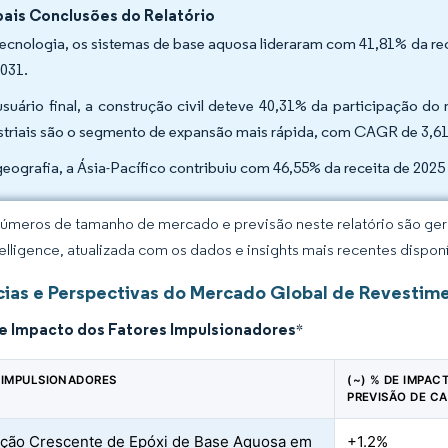
pais Conclusões do Relatório
tecnologia, os sistemas de base aquosa lideraram com 41,81% da r
2031.
usuário final, a construção civil deteve 40,31% da participação d
striais são o segmento de expansão mais rápida, com CAGR de 3,6
geografia, a Ásia-Pacífico contribuiu com 46,55% da receita de 20
úmeros de tamanho de mercado e previsão neste relatório são gera
elligence, atualizada com os dados e insights mais recentes disponí
ias e Perspectivas do Mercado Global de Revestim
de Impacto dos Fatores Impulsionadores
*
 IMPULSIONADORES
(~) % DE IMPAC
PREVISÃO DE C
ção Crescente de Epóxi de Base Aquosa em
+1.2%