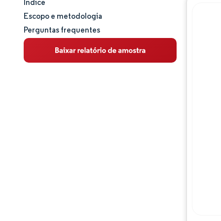
Índice
Tamanho e participação de mercado
Escopo e metodologia
Perguntas frequentes
Análise de mercado
Tendências e insights
Análise de segmentos
Análise geográfica
Análise da cadeia de valor
Panorama competitivo
Principais jogadores
Oportunidades e perspectivas
Desenvolvimentos da indústria