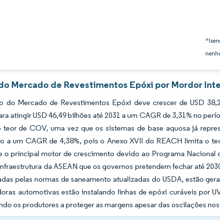
*Isen
nenhu
 do Mercado de Revestimentos Epóxi por Mordor Inte
 do Mercado de Revestimentos Epóxi deve crescer de USD 38,24
ara atingir USD 46,49 bilhões até 2031 a um CAGR de 3,31% no per
 teor de COV, uma vez que os sistemas de base aquosa já repres
o a um CAGR de 4,38%, pois o Anexo XVII do REACH limita o teor
o principal motor de crescimento devido ao Programa Nacional de I
infraestrutura da ASEAN que os governos pretendem fechar até 2030.
adas pelas normas de saneamento atualizadas do USDA, estão ger
oras automotivas estão instalando linhas de epóxi curáveis por
ndo os produtores a proteger as margens apesar das oscilações nos