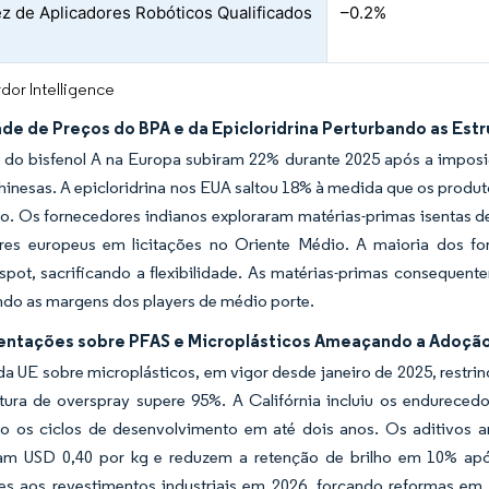
z de Aplicadores Robóticos Qualificados
–0.2%
dor Intelligence
ade de Preços do BPA e da Epicloridrina Perturbando as Est
 do bisfenol A na Europa subiram 22% durante 2025 após a imposi
hinesas. A epicloridrina nos EUA saltou 18% à medida que os produ
ro. Os fornecedores indianos exploraram matérias-primas isentas 
res europeus em licitações no Oriente Médio. A maioria dos for
 spot, sacrificando a flexibilidade. As matérias-primas conseque
do as margens dos players de médio porte.
ntações sobre PFAS e Microplásticos Ameaçando a Adoção
da UE sobre microplásticos, em vigor desde janeiro de 2025, restr
tura de overspray supere 95%. A Califórnia incluiu os endureced
o os ciclos de desenvolvimento em até dois anos. Os aditivos a
am USD 0,40 por kg e reduzem a retenção de brilho em 10% apó
es aos revestimentos industriais em 2026, forçando reformas em