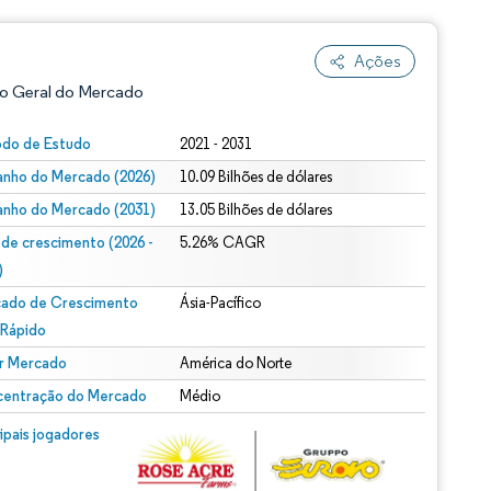
Ações
o Geral do Mercado
odo de Estudo
2021 - 2031
nho do Mercado (2026)
10.09 Bilhões de dólares
nho do Mercado (2031)
13.05 Bilhões de dólares
 de crescimento (2026 -
5.26% CAGR
)
ado de Crescimento
Ásia-Pacífico
ão conforme CC BY 4.0.
 Rápido
r Mercado
América do Norte
entração do Mercado
Médio
m © Mordor Intelligence. O reuso requer atribuição conforme CC BY 4.0.
cipais jogadores