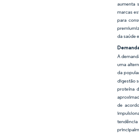
aumenta s
marcas est
para cons
premiumiz
da saúde 
Demanda 
A demanda
uma altern
da popula
digestão s
proteína 
aproximad
de acordo
impulsion
tendência
principal