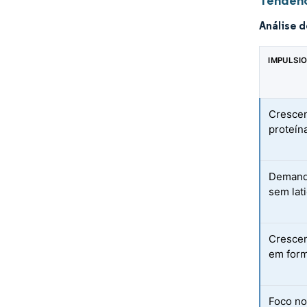
Tendênc
Análise 
IMPULSI
Crescen
proteín
Demanda
sem lati
Crescen
em form
Foco no