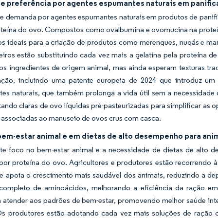
e preferência por agentes espumantes naturais em panifica
e demanda por agentes espumantes naturais em produtos de panific
oteína do ovo. Compostos como ovalbumina e ovomucina na proteí
os ideais para a criação de produtos como merengues, nugás e mar
eiros estão substituindo cada vez mais a gelatina pela proteína 
rtos ingredientes de origem animal, mas ainda esperam texturas t
ação, incluindo uma patente europeia de 2024 que introduz u
ntes naturais, que também prolonga a vida útil sem a necessidade
ando claras de ovo líquidas pré-pasteurizadas para simplificar as
 associadas ao manuseio de ovos crus com casca.
bem-estar animal e em dietas de alto desempenho para anim
te foco no bem-estar animal e a necessidade de dietas de alto 
r proteína do ovo. Agricultores e produtores estão recorrendo à 
 e apoia o crescimento mais saudável dos animais, reduzindo a dep
 completo de aminoácidos, melhorando a eficiência da ração em 
a atender aos padrões de bem-estar, promovendo melhor saúde inte
Os produtores estão adotando cada vez mais soluções de ração c