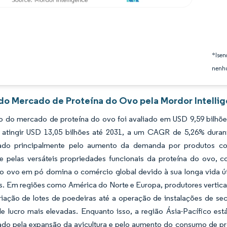
*Isen
nenhu
 do Mercado de Proteína do Ovo pela Mordor Intelli
 do mercado de proteína do ovo foi avaliado em USD 9,59 bilhõe
 atingir USD 13,05 bilhões até 2031, a um CAGR de 5,26% durant
ado principalmente pelo aumento da demanda por produtos com
 e pelas versáteis propriedades funcionais da proteína do ovo, c
do ovo em pó domina o comércio global devido à sua longa vida út
es. Em regiões como América do Norte e Europa, produtores vertic
riação de lotes de poedeiras até a operação de instalações de se
e lucro mais elevadas. Enquanto isso, a região Ásia-Pacífico e
ado pela expansão da avicultura e pelo aumento do consumo de pr