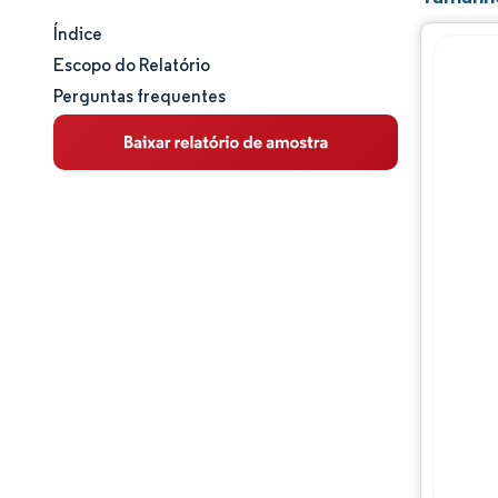
Índice
Tamanho e participação de mercado
Escopo do Relatório
Perguntas frequentes
Análise de mercado
Tendências e insights
Análise de segmentos
Análise geográfica
Panorama competitivo
Principais jogadores
Desenvolvimentos da indústria