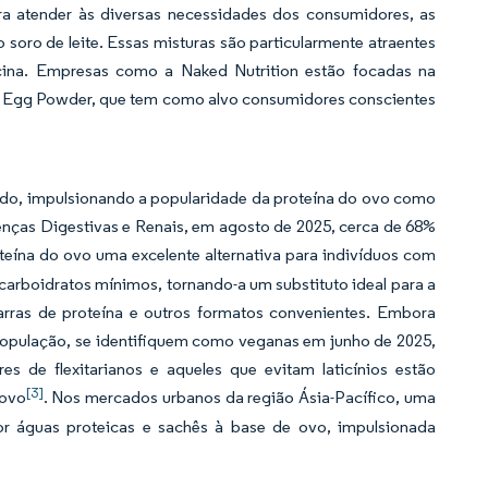
a atender às diversas necessidades dos consumidores, as
oro de leite. Essas misturas são particularmente atraentes
ucina. Empresas como a Naked Nutrition estão focadas na
d Egg Powder, que tem como alvo consumidores conscientes
ando, impulsionando a popularidade da proteína do ovo como
enças Digestivas e Renais, em agosto de 2025, cerca de 68%
roteína do ovo uma excelente alternativa para indivíduos com
 carboidratos mínimos, tornando-a um substituto ideal para a
arras de proteína e outros formatos convenientes. Embora
opulação, se identifiquem como veganas em junho de 2025,
 de flexitarianos e aqueles que evitam laticínios estão
[3]
 ovo
. Nos mercados urbanos da região Ásia-Pacífico, uma
r águas proteicas e sachês à base de ovo, impulsionada