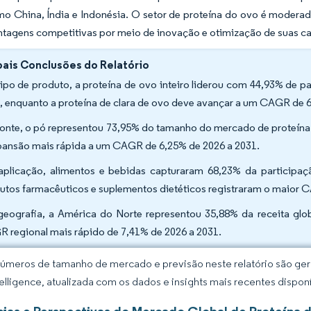
mo China, Índia e Indonésia. O setor de proteína do ovo é modera
ntagens competitivas por meio de inovação e otimização de suas c
pais Conclusões do Relatório
tipo de produto, a proteína de ovo inteiro liderou com 44,93% de 
, enquanto a proteína de clara de ovo deve avançar a um CAGR de 6
fonte, o pó representou 73,95% do tamanho do mercado de proteína
pansão mais rápida a um CAGR de 6,25% de 2026 a 2031.
aplicação, alimentos e bebidas capturaram 68,23% da particip
utos farmacêuticos e suplementos dietéticos registraram o maior 
geografia, a América do Norte representou 35,88% da receita glob
 regional mais rápido de 7,41% de 2026 a 2031.
úmeros de tamanho de mercado e previsão neste relatório são gera
elligence, atualizada com os dados e insights mais recentes disponí