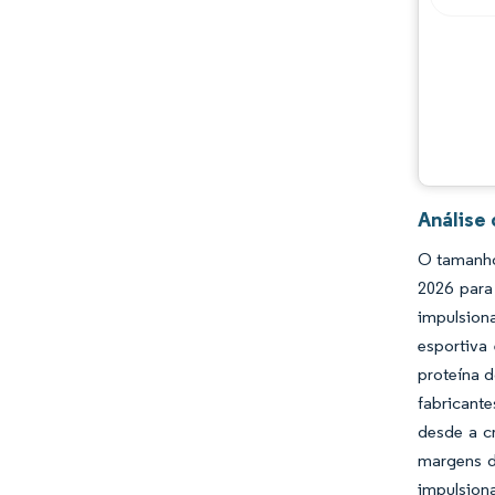
Análise
O tamanho
2026 para
impulsion
esportiva
proteína 
fabricant
desde a c
margens d
impulsion