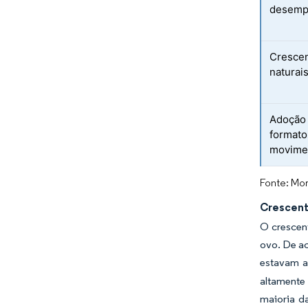
desempe
Crescen
naturai
Adoção 
formato
movime
Fonte: Mor
Crescent
O crescen
ovo. De a
estavam a
altamente
maioria da