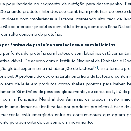
ua popularidade no segmento de nutrição para desempenho. Par
ão criando produtos híbridos que combinam proteínas do ovo e do s
umidores com intolerância à lactose, mantendo alto teor de le
ação ao oferecer produtos com rótulo limpo, como sua linha Nake
e com alto consumo de proteínas.
por fontes de proteína sem lactose e sem laticínios
 por fontes de proteína sem lactose e sem laticínios está aument
ativa viável. De acordo com o Instituto Nacional de Diabetes e Do
[2]
ção global experimenta má absorção de lactose
. Isso torna a p
ensível. A proteína do ovo é naturalmente livre de lactose e contém
do soro de leite em produtos como shakes prontos para beber, b
amente 88 milhões de pessoas globalmente, ou cerca de 1,1% da p
 com a Fundação Mundial dos Animais, os grupos muito maiores
ando uma demanda significativa por produtos proteicos à base de
 crescente está emergindo entre os consumidores que optam po
mente pelo aumento do consumo em movimento.