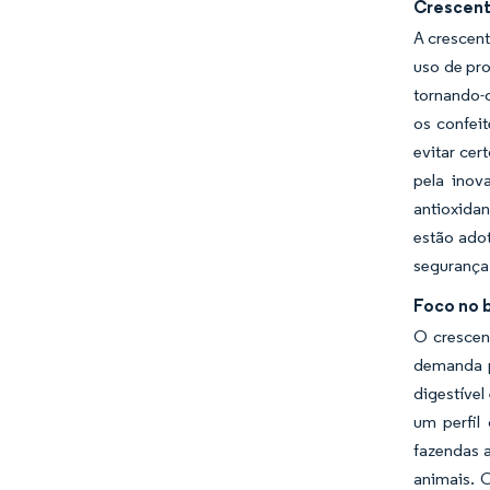
Crescent
A crescent
uso de pr
tornando-
os confeit
evitar ce
pela inov
antioxida
estão adot
segurança
Foco no 
O crescen
demanda po
digestível
um perfil
fazendas 
animais. 