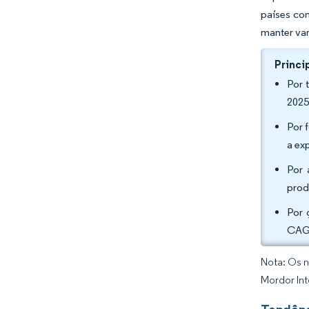
países co
manter va
Princi
Por 
2025
Por 
a ex
Por 
prod
Por 
CAGR
Nota: Os n
Mordor Int