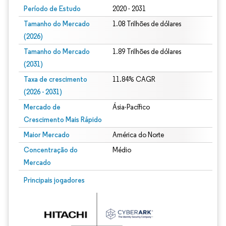
Período de Estudo
2020 - 2031
Tamanho do Mercado
1.08 Trilhões de dólares
(2026)
Tamanho do Mercado
1.89 Trilhões de dólares
(2031)
Taxa de crescimento
11.84% CAGR
(2026 - 2031)
Mercado de
Ásia-Pacífico
Crescimento Mais Rápido
Maior Mercado
América do Norte
Concentração do
Médio
Mercado
Imagem © Mordor Intelligence. O reuso requer atribuição conforme CC BY 4.0.
Principais jogadores