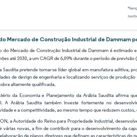
Imagem © Mordor Intelligence. O reuso requer atribuição conforme CC BY 4.0.
*Isen
nenhu
 do Mercado de Construção Industrial de Dammam po
 do Mercado de Construção Industrial de Dammam é estimado em
hões até 2030, a um CAGR de 6,09% durante o período de previsão 
a Saudita pretende tornar-se líder global em manufatura aditiva,
ades de design de engenharia e localizando serviços de produção a
obra altamente qualificada.
tério da Economia e Planejamento da Arábia Saudita afirma que
al. A Arábia Saudita também investe fortemente no desenvolv
vidade e a competitividade, ao mesmo tempo que reduzem custos, 
, a Autoridade do Reino para Propriedade Industrial, desenvolve
ir várias novas, a fim de contribuir para o desenvolvimento da
elaboração de planos diretores que definam as características do n