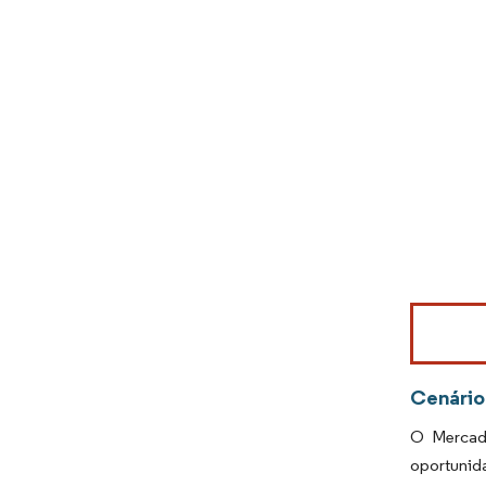
Imagem © Mo
Cenário
O Mercado
oportunid