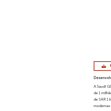
Imagem © Mo
Desenvolv
A Saudi Gl
de 1 milh
de SAR 1 b
modernas 