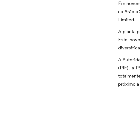
Em novembr
na Arábia
Limited.
A planta 
Este novo
diversific
A Autorida
(PIF), a 
totalment
próximo a 