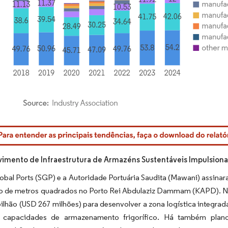
rdor Intelligence. O reuso requer atribuição conforme CC BY 4.0.
imento de Infraestrutura de Armazéns Sustentáveis Impulsion
obal Ports (SGP) e a Autoridade Portuária Saudita (Mawani) assina
ão de metros quadrados no Porto Rei Abdulaziz Dammam (KAPD). Nos
ilhão (USD 267 milhões) para desenvolver a zona logística integra
capacidades de armazenamento frigorífico. Há também planos