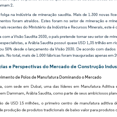
mmam 2.
folga na indústria de mineração saudita. Mais de 1.300 novas li
mentos foram atraídos. Estes foram no setor de mineração e mi
ais recentes do Ministério da Indústria e Recursos Minerais, este é 
a com a Visão Saudita 2030, o país pretende tornar seu setor de min
especialistas, a Arábia Saudita possui quase USD 1,35 trilhão em 
u 50% desde o lançamento da Visão 2030. De acordo com dados de
iais. No total, mais de 1.000 fábricas foram inauguradas apenas em 2
ias e Perspectivas do Mercado de Construção Indu
vimento de Polos de Manufatura Dominando o Mercado
, com sede em Dubai, uma das líderes em Manufatura Aditiva 
o em Dammam, Arábia Saudita, como parte de seus ambiciosos plan
ção de USD 15 milhões, o primeiro centro de manufatura aditiva d
e produção de produtos tradicionais de baixo valor para produtos