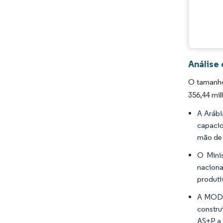
Análise
O tamanho
356,44 mil
A Arábi
capacid
mão de 
O Minis
nacion
produti
A MODON
constru
AS+P a 