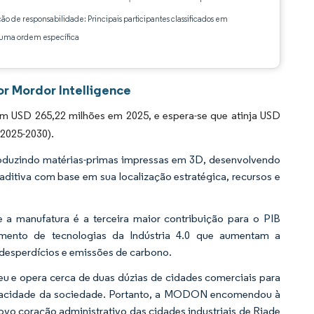
ção de responsabilidade: Principais participantes classificados em
ma ordem específica
r Mordor Intelligence
 USD 265,22 milhões em 2025, e espera-se que atinja USD
(2025-2030).
 produzindo matérias-primas impressas em 3D, desenvolvendo
ditiva com base em sua localização estratégica, recursos e
 a manufatura é a terceira maior contribuição para o PIB
imento de tecnologias da Indústria 4.0 que aumentam a
desperdícios e emissões de carbono.
u e opera cerca de duas dúzias de cidades comerciais para
 capacidade da sociedade. Portanto, a MODON encomendou à
ovo coração administrativo das cidades industriais de Riade