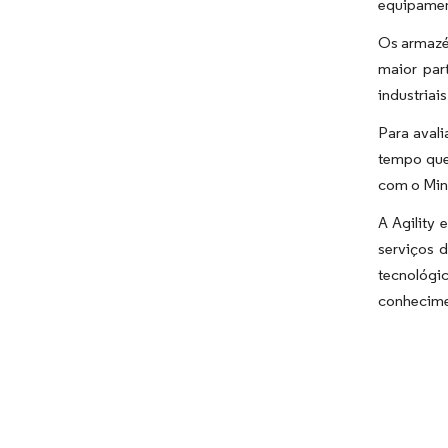
equipament
Os armazé
maior par
industriai
Para avali
tempo que
com o Mini
A Agility 
serviços 
tecnológi
conhecime