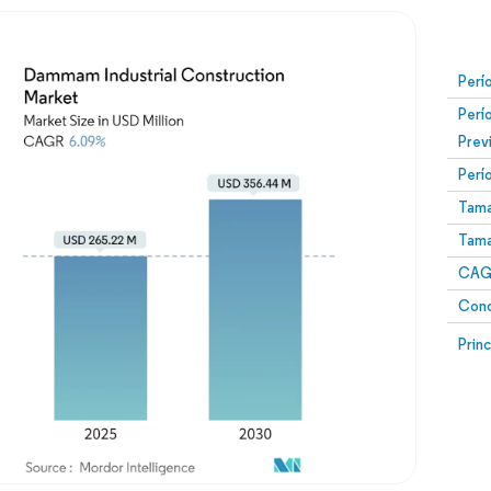
Perí
Perí
Prev
Perí
Tama
Tama
CAGR
Conc
Prin