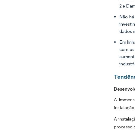
2 e Da
Não há 
investi
dados m
Em linh
com os 
aumento
industr
Tendênc
Desenvol
A Immensa
instalaçã
A instala
processo d