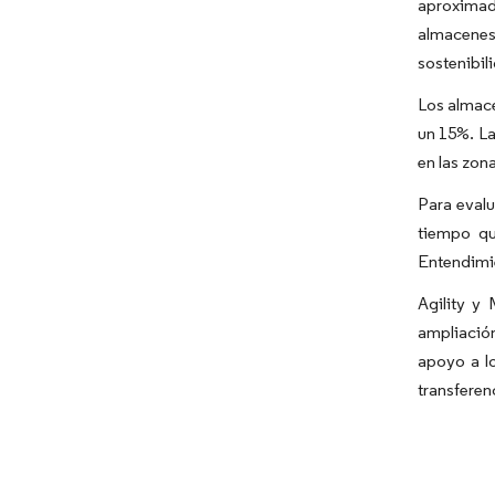
aproximada
almacenes
sostenibil
Los almace
un 15%. La
en las zon
Para evalu
tiempo qu
Entendimie
Agility y
ampliación
apoyo a lo
transferen