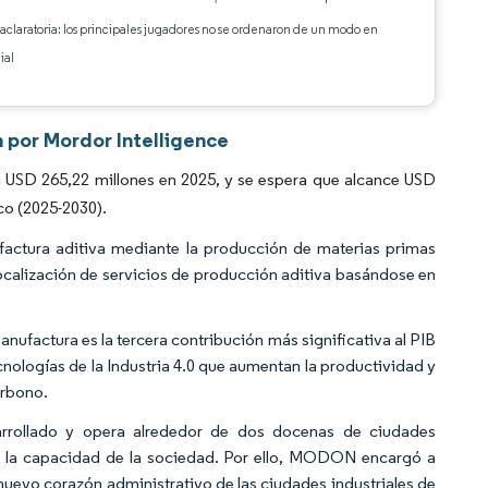
 aclaratoria: los principales jugadores no se ordenaron de un modo en
ial
 por Mordor Intelligence
USD 265,22 millones en 2025, y se espera que alcance USD
co (2025-2030).
ufactura aditiva mediante la producción de materias primas
localización de servicios de producción aditiva basándose en
nufactura es la tercera contribución más significativa al PIB
cnologías de la Industria 4.0 que aumentan la productividad y
arbono.
arrollado y opera alrededor de dos docenas de ciudades
de la capacidad de la sociedad. Por ello, MODON encargó a
 nuevo corazón administrativo de las ciudades industriales de