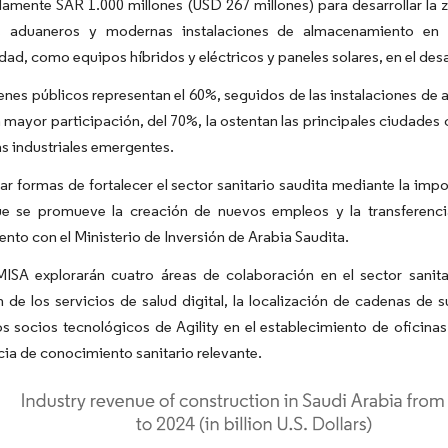
mente SAR 1.000 millones (USD 267 millones) para desarrollar la z
 aduaneros y modernas instalaciones de almacenamiento en f
idad, como equipos híbridos y eléctricos y paneles solares, en el desa
nes públicos representan el 60%, seguidos de las instalaciones de
 mayor participación, del 70%, la ostentan las principales ciuda
as industriales emergentes.
ar formas de fortalecer el sector sanitario saudita mediante la imp
e se promueve la creación de nuevos empleos y la transferenc
nto con el Ministerio de Inversión de Arabia Saudita.
 MISA explorarán cuatro áreas de colaboración en el sector sanit
 de los servicios de salud digital, la localización de cadenas de
s socios tecnológicos de Agility en el establecimiento de oficinas
cia de conocimiento sanitario relevante.