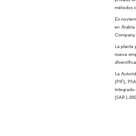
métodos d
En noviemb
en Arabia
Company 
La planta 
nueva emp
diversifica
La Autorid
(PIF), PSA
integrado 
(SAR 1.000