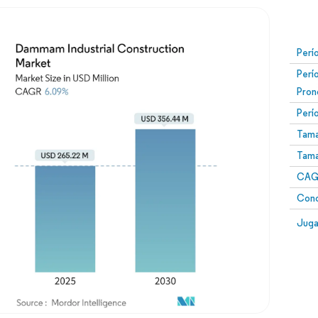
Perí
Perí
Pron
Perí
Tama
Tama
CAGR
Conc
Juga