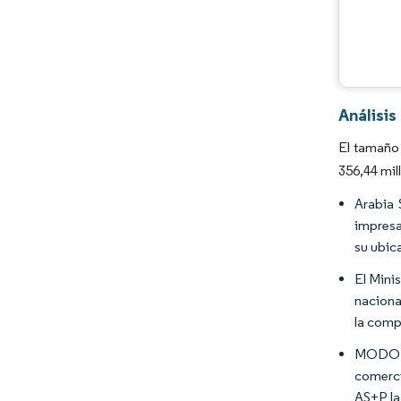
Análisi
El tamaño
356,44 mil
Arabia 
impresa
su ubic
El Mini
naciona
la comp
MODON,
comerci
AS+P la