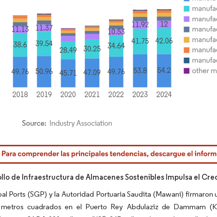
rdor Intelligence. El uso requiere atribución según CC BY 4.0.
ollo de Infraestructura de Almacenes Sostenibles Impulsa el Cr
al Ports (SGP) y la Autoridad Portuaria Saudita (Mawani) firmaron 
 metros cuadrados en el Puerto Rey Abdulaziz de Dammam (KAP