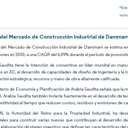
Imagen © Mordor Intelligence. El uso requiere atribución según CC BY 4.0.
*Nota
espec
s del Mercado de Construcción Industrial de Dammam
 del Mercado de Construcción Industrial de Dammam se estima en 
lones en 2030, a una CAGR del 6,09% durante el período de pronósti
Saudita tiene la intención de convertirse en líder mundial en man
s en 3D, el desarrollo de capacidades de diseño de ingeniería y la 
ación estratégica, recursos y mano de obra altamente calificada.
sterio de Economía y Planificación de Arabia Saudita señala que la ma
l. Arabia Saudita también invierte fuertemente en el desarrollo de te
etitividad al tiempo que reducen costos, residuos y emisiones de c
 la Autoridad del Reino para la Propiedad Industrial, ha des
ales para construir varias nuevas que contribuyan al desarrollo 
 elaboración de planes maestros que definan las características del