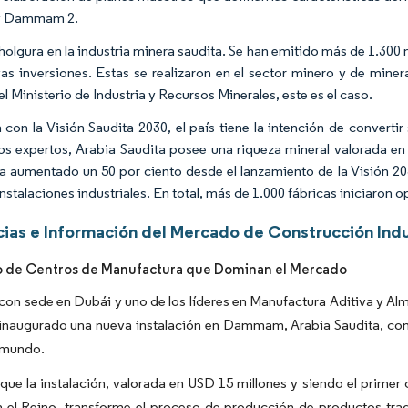
 y Dammam 2.
holgura en la industria minera saudita. Se han emitido más de 1.300
as inversiones. Estas se realizaron en el sector minero y de mine
l Ministerio de Industria y Recursos Minerales, este es el caso.
a con la Visión Saudita 2030, el país tiene la intención de convertir
os expertos, Arabia Saudita posee una riqueza mineral valorada en 
a aumentado un 50 por ciento desde el lanzamiento de la Visión 2
nstalaciones industriales. En total, más de 1.000 fábricas iniciaron 
ias e Información del Mercado de Construcción In
o de Centros de Manufactura que Dominan el Mercado
on sede en Dubái y uno de los líderes en Manufactura Aditiva y Alm
a inaugurado una nueva instalación en Dammam, Arabia Saudita, co
l mundo.
que la instalación, valorada en USD 15 millones y siendo el primer 
 el Reino, transforme el proceso de producción de productos trad