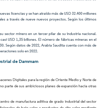
 nuevas licencias y se han atraído más de USD 32.400 millones
rales a través de nueve nuevos proyectos. Según los últimos
 su sector minero en un tercer pilar de su industria nacional.
casi USD 1,35 billones. El número de fábricas mineras en el
030. Según datos de 2022, Arabia Saudita cuenta con más de
operaciones solo en 2022.
dustrial de Dammam
acenes Digitales para la región de Oriente Medio y Norte de
mo parte de sus ambiciosos planes de expansión hacia otras
centro de manufactura aditiva de grado industrial del sector
icionales de bajo valor a productos de alto valor mediante