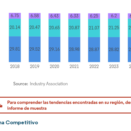
rdor Intelligence. El uso requiere atribución según CC BY 4.0.
ma Competitivo