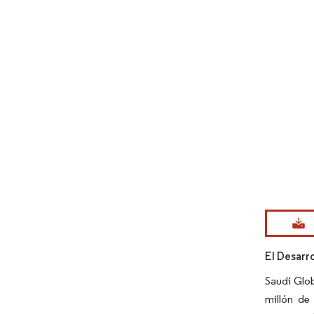
Imagen © Mo
El Desarr
Saudi Glob
millón de