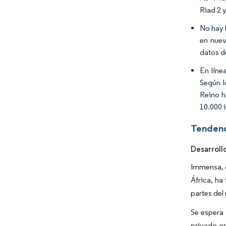
Riad 2
No hay 
en nuev
datos de
En líne
Según l
Reino h
10.000 i
Tendenc
Desarroll
Immensa, c
África, h
partes de
Se espera 
privado en