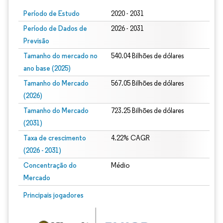
Período de Estudo
2020 - 2031
Período de Dados de
2026 - 2031
Previsão
Tamanho do mercado no
540.04 Bilhões de dólares
ano base (2025)
Tamanho do Mercado
567.05 Bilhões de dólares
(2026)
Tamanho do Mercado
723.25 Bilhões de dólares
(2031)
Taxa de crescimento
4.22% CAGR
(2026 - 2031)
Concentração do
Médio
Mercado
Imagem © Mordor Intelligence. O reuso requer atribuição conforme CC BY 4.0.
Principais jogadores