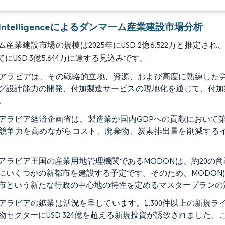
r Intelligenceによるダンマーム産業建設市場分析
産業建設市場の規模は2025年にUSD 2億6,522万と推定され、予
までにUSD 3億5,644万に達する見込みです。
アラビアは、その戦略的立地、資源、および高度に熟練した労
グ設計能力の開発、付加製造サービスの現地化を通じて、付加
。
アラビア経済企画省は、製造業が国内GDPへの貢献において
競争力を高めながらコスト、廃棄物、炭素排出量を削減するイ
アラビア王国の産業用地管理機関であるMODONは、約20の
にいくつかの新都市を建設する予定です。そのため、MODONは
市という新たな行政の中心地の特性を定めるマスタープランの
アラビアの鉱業は活況を呈しています。1,300件以上の新規
物セクターにUSD 324億を超える新規投資が誘致されました