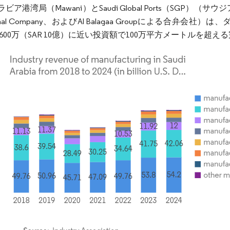
ビア港湾局（Mawani）とSaudi Global Ports（SGP
national Company、およびAl Balagaa Groupに
億6,600万（SAR 10億）に近い投資額で100万平方メート