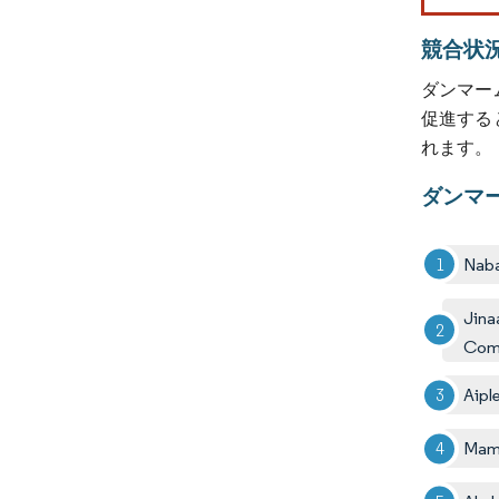
競合状
ダンマー
促進する
れます。
ダンマ
Naba
Jina
Com
Aipl
Mam