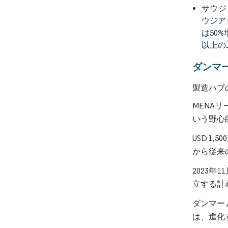
サウジ
ウジア
は50
以上の
ダンマ
製造ハブ
MENA
いう野心
USD 
から従来
2023年
立する計画を
ダンマー
は、進化