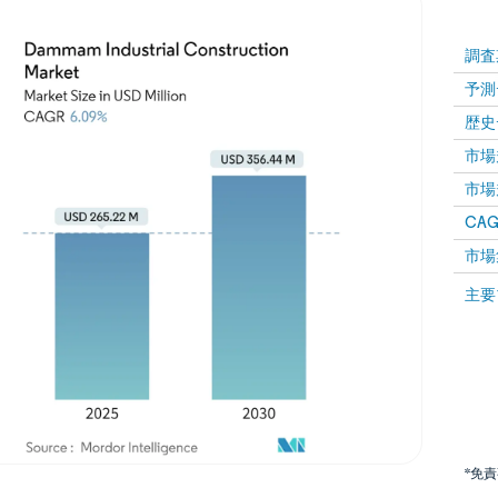
調査
予測
歴史
市場規
市場規
CAGR
市場
主要
*免
画像 © Mordor Intelligence。再利用にはCC BY 4.0の表示が必要です。