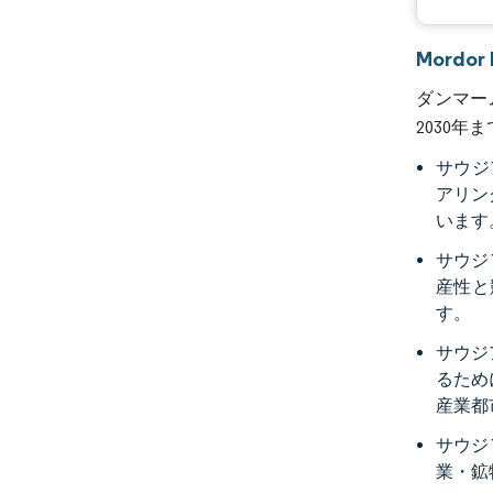
Mordo
ダンマーム
2030年
サウジ
アリン
います
サウジ
産性と
す。
サウジ
るため
産業都
サウジ
業・鉱