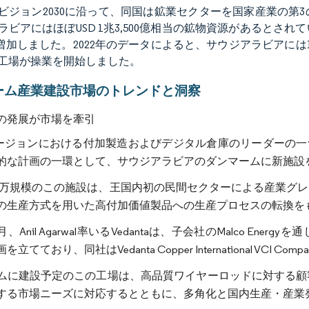
ビジョン2030に沿って、同国は鉱業セクターを国家産業の第
ラビアにはほぼUSD 1兆3,500億相当の鉱物資源があるとさ
%増加しました。2022年のデータによると、サウジアラビアには10,
工場が操業を開始しました。
ーム産業建設市場のトレンドと洞察
の発展が市場を牽引
リージョンにおける付加製造およびデジタル倉庫のリーダーの一つ
的な計画の一環として、サウジアラビアのダンマームに新施設
1,500万規模のこの施設は、王国内初の民間セクターによる産
の生産方式を用いた高付加価値製品への生産プロセスの転換を
11月、Anil Agarwal率いるVedantaは、子会社のMalco 
立てており、同社はVedanta Copper International VCI C
ムに建設予定のこの工場は、高品質ワイヤーロッドに対する顧
する市場ニーズに対応するとともに、多角化と国内生産・産業発