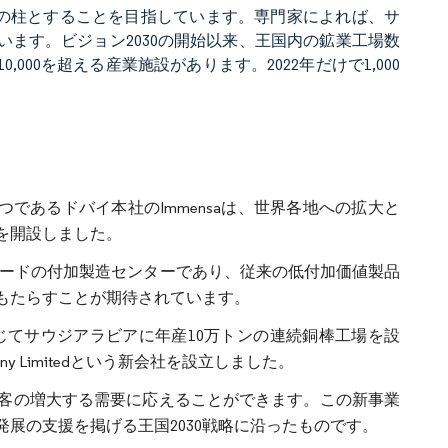
3の柱とすることを目指しています。専門家によれば、サ
れています。ビジョン2030の開始以来、王国内の鉱業工場数
000を超える産業施設があります。2022年だけで1,000
であるドバイ本社のImmensaは、世界各地への拡大と
を開設しました。
業グレードの付加製造センターであり、従来の低付加価値製品
もたらすことが期待されています。
Energyを通じてサウジアラビアに年産10万トンの連続銅棒工場を設
ompany Limitedという新会社を設立しました。
客の増大する需要に応えることができます。この新事業
展の支援を掲げる王国2030戦略に沿ったものです。