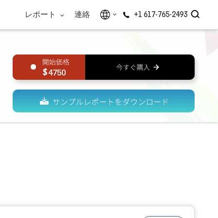
レポート
連絡
+1 617-765-2493
4750