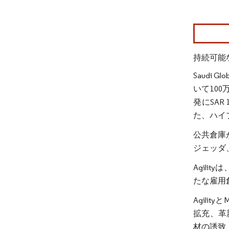
画像 © Mo
持続可能
Saudi
いて10
発にSA
た、ハイ
公共倉庫
ジェッダ
Agil
たな雇用
Agil
拡充、革
材の誘致