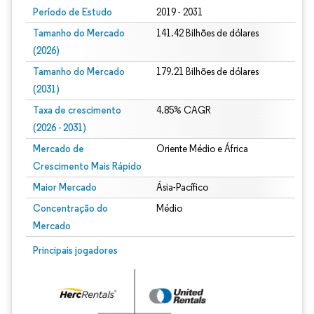
Período de Estudo
2019 - 2031
Tamanho do Mercado
141.42 Bilhões de dólares
(2026)
Tamanho do Mercado
179.21 Bilhões de dólares
(2031)
Taxa de crescimento
4.85% CAGR
(2026 - 2031)
Mercado de
Oriente Médio e África
Crescimento Mais Rápido
Maior Mercado
Ásia-Pacífico
Concentração do
Médio
Mercado
Imagem © Mordor Intelligence. O reuso requer atribuição conforme CC BY 4.0.
Principais jogadores