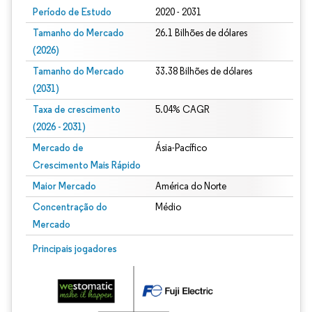
Período de Estudo
2020 - 2031
Tamanho do Mercado
26.1 Bilhões de dólares
(2026)
Tamanho do Mercado
33.38 Bilhões de dólares
(2031)
Taxa de crescimento
5.04% CAGR
(2026 - 2031)
Mercado de
Ásia-Pacífico
Crescimento Mais Rápido
Maior Mercado
América do Norte
Concentração do
Médio
Mercado
Imagem © Mordor Intelligence. O reuso requer atribuição conforme CC BY 4.0.
Principais jogadores