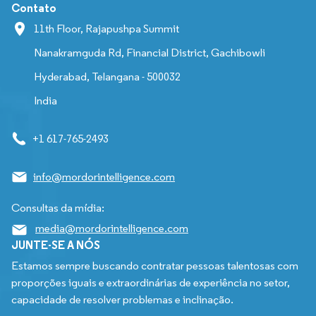
Contato
11th Floor, Rajapushpa Summit
Nanakramguda Rd, Financial District, Gachibowli
Hyderabad, Telangana - 500032
India
+1 617-765-2493
info@mordorintelligence.com
Consultas da mídia:
media@mordorintelligence.com
JUNTE-SE A NÓS
Estamos sempre buscando contratar pessoas talentosas com
proporções iguais e extraordinárias de experiência no setor,
capacidade de resolver problemas e inclinação.