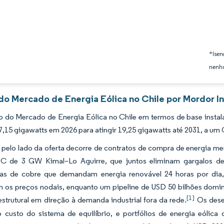
*Isen
nenhu
 do Mercado de Energia Eólica no Chile por Mordor I
 do Mercado de Energia Eólica no Chile em termos de base instala
7,15 gigawatts em 2026 para atingir 19,25 gigawatts até 2031, a u
pelo lado da oferta decorre de contratos de compra de energia mer
C de 3 GW Kimal–Lo Aguirre, que juntos eliminam gargalos de
as de cobre que demandam energia renovável 24 horas por dia,
am os preços nodais, enquanto um pipeline de USD 50 bilhões domi
[1]
trutural em direção à demanda industrial fora da rede.
Os dese
 custo do sistema de equilíbrio, e portfólios de energia eólic