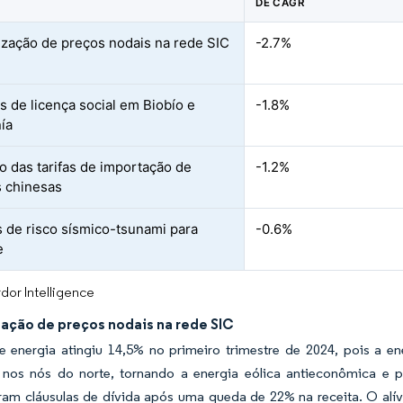
DE CAGR
ização de preços nodais na rede SIC
-2.7%
os de licença social em Biobío e
-1.8%
ía
 das tarifas de importação de
-1.2%
s chinesas
 de risco sísmico-tsunami para
-0.6%
e
dor Intelligence
zação de preços nodais na rede SIC
e energia atingiu 14,5% no primeiro trimestre de 2024, pois a en
 nos nós do norte, tornando a energia eólica antieconômica e
ram cláusulas de dívida após uma queda de 22% na receita. O al