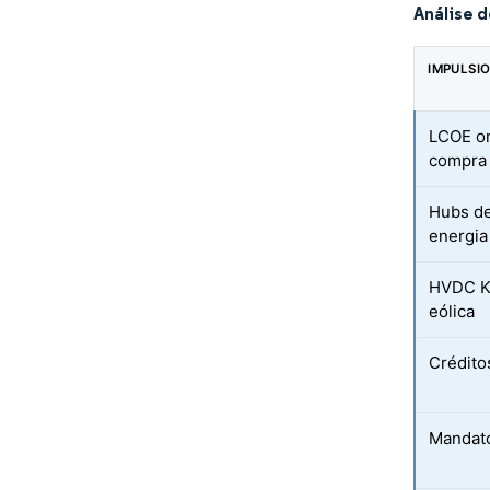
Análise 
IMPULSI
LCOE on
compra 
Hubs de
energia
HVDC Ki
eólica
Crédito
Mandato