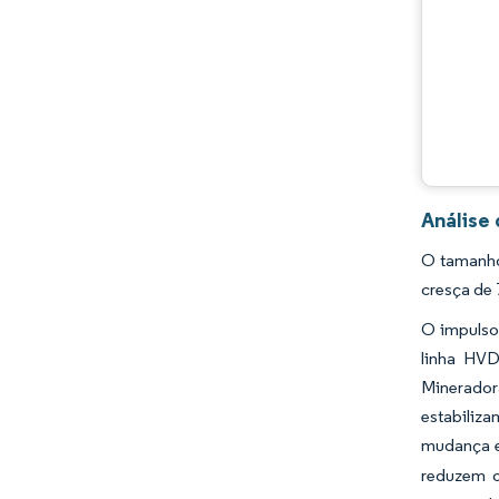
Análise
O tamanho
cresça de 
O impulso 
linha HVD
Minerador
estabiliz
mudança es
reduzem o