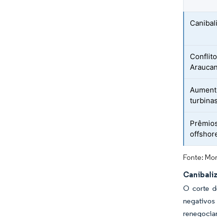
Canibal
Conflit
Araucan
Aumento
turbina
Prêmios
offshor
Fonte: Mor
Canibali
O corte d
negativos
renegocia