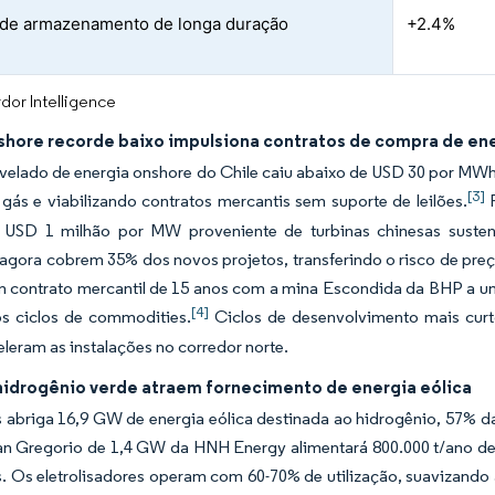
 de armazenamento de longa duração
+2.4%
dor Intelligence
hore recorde baixo impulsiona contratos de compra de en
velado de energia onshore do Chile caiu abaixo de USD 30 por MWh
[3]
gás e viabilizando contratos mercantis sem suporte de leilões.
F
 USD 1 milhão por MW proveniente de turbinas chinesas suste
agora cobrem 35% dos novos projetos, transferindo o risco de pre
m contrato mercantil de 15 anos com a mina Escondida da BHP a um
[4]
os ciclos de commodities.
Ciclos de desenvolvimento mais cur
eleram as instalações no corredor norte.
hidrogênio verde atraem fornecimento de energia eólica
abriga 16,9 GW de energia eólica destinada ao hidrogênio, 57% da
an Gregorio de 1,4 GW da HNH Energy alimentará 800.000 t/ano de 
. Os eletrolisadores operam com 60-70% de utilização, suavizando