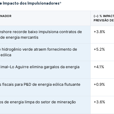
de Impacto dos Impulsionadores
*
ONADOR
(~) % IMPAC
PREVISÃO D
shore recorde baixo impulsiona contratos de
+3.8%
de energia mercantis
 hidrogênio verde atraem fornecimento de
+5.2%
 eólica
mal–Lo Aguirre elimina gargalos da energia
+4.1%
s fiscais para P&D de energia eólica flutuante
+0.9%
s de energia limpa do setor de mineração
+3.6%