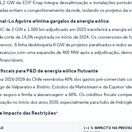
1,2 GW da EDF-Enap integra dessalinização e instalações portuári
vadas evitam o congestionamento da rede, isolando os projetos da vo
al–Lo Aguirre elimina gargalos da energia eólica
C de 3 GW e 1.500 km adjudicado em 2025 transferirá a energia eó
e corte de 14,5% registrada no início de 2024. Os conversores de f
versos. A linha desbloqueia 8 GW de projetos paralisados e reduz as
avançou com uma expansão de 400 MW após a adjudicação, demons
financiáveis.
fiscais para P&D de energia eólica flutuante
 2026-2028 do Chile reembolsa 40% dos gastos pré-comerciais com e
o de Valparaíso e Biobío. Estudos da Mainstream e da Equinor iden
e seguro e limita a alavancagem a 60%. Os créditos fiscais comp
zação no início dos anos 2030, especialmente para hubs de hidrogê
de Impacto das Restrições
*
ÃO
(~) % IMPACTO NA PREVIS