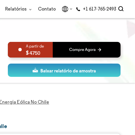
Relatórios
Contato
+1 617-765-2493
4750
nergia Eólica No Chile
ile