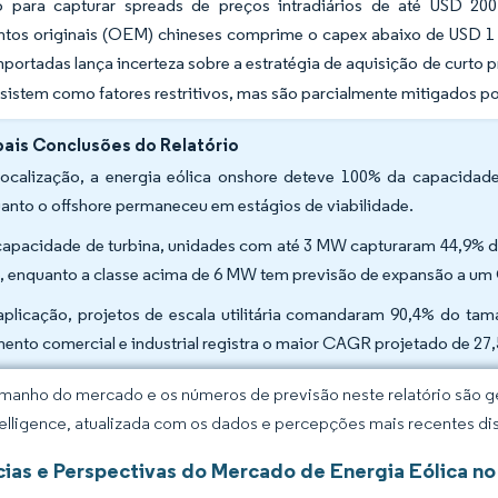
 para capturar spreads de preços intradiários de até USD 20
tos originais (OEM) chineses comprime o capex abaixo de USD 1 
mportadas lança incerteza sobre a estratégia de aquisição de curto p
sistem como fatores restritivos, mas são parcialmente mitigados p
pais Conclusões do Relatório
localização, a energia eólica onshore deteve 100% da capacida
anto o offshore permaneceu em estágios de viabilidade.
capacidade de turbina, unidades com até 3 MW capturaram 44,9% da
, enquanto a classe acima de 6 MW tem previsão de expansão a um
aplicação, projetos de escala utilitária comandaram 90,4% do ta
ento comercial e industrial registra o maior CAGR projetado de 27,
manho do mercado e os números de previsão neste relatório são ge
elligence, atualizada com os dados e percepções mais recentes di
ias e Perspectivas do Mercado de Energia Eólica no