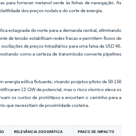
as para fornecer metanol verde às linhas de navegação. As
latilidade dos preços nodais e do corte de energia.
lica estagnada do norte para a demanda central, eliminando
onte de tensão estabilizam redes fracas e permitem fluxos de
 oscilações de preços intradiários para uma faixa de USD 40.
trando como a certeza de transmissão converte pipelines
nergia eólica flutuante, visando projetos-piloto de 50-150
tificaram 12 GW de potencial, mas o risco sísmico eleva os
ensam os custos de protótipos e encurtam o caminho para a
nio que necessitam de proximidade costeira.
ÃO
RELEVÂNCIA GEOGRÁFICA
PRAZO DE IMPACTO