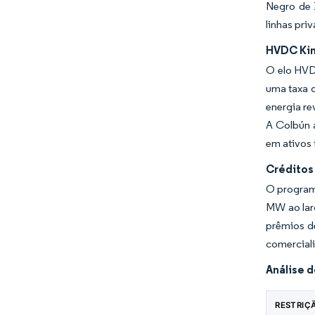
Negro de 
linhas pri
HVDC Kim
O elo HVD
uma taxa d
energia re
A Colbún 
em ativos 
Créditos 
O programa
MW ao larg
prêmios d
comerciali
Análise 
RESTRIÇ