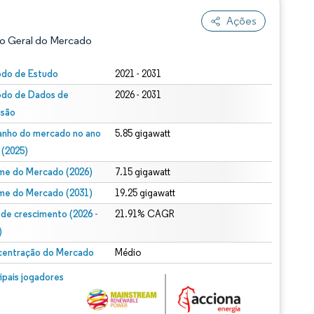
Ações
o Geral do Mercado
odo de Estudo
2021 - 2031
odo de Dados de
2026 - 2031
isão
nho do mercado no ano
5.85 gigawatt
 (2025)
me do Mercado (2026)
7.15 gigawatt
ão conforme CC BY 4.0.
me do Mercado (2031)
19.25 gigawatt
 de crescimento (2026 -
21.91% CAGR
)
entração do Mercado
Médio
m © Mordor Intelligence. O reuso requer atribuição conforme CC BY 4.0.
cipais jogadores