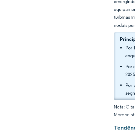
emergindo
equipamen
turbinas i
nodais per
Princi
Por 
enqu
Por 
2025
Por 
segm
Nota: O ta
Mordor Int
Tendênc