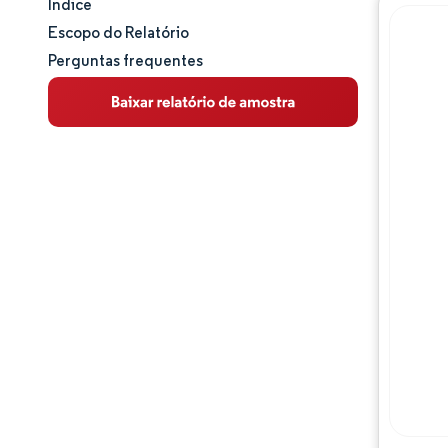
Índice
Tamanho e participação de mercado
Escopo do Relatório
Perguntas frequentes
Análise de mercado
Tendências e insights
Análise de segmentos
Análise geográfica
Panorama competitivo
Principais jogadores
Desenvolvimentos da indústria