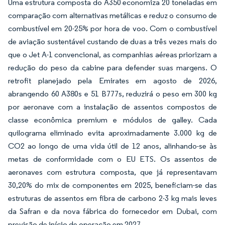
Uma estrutura composta do A350 economiza 20 toneladas em
comparação com alternativas metálicas e reduz o consumo de
combustível em 20-25% por hora de voo. Com o combustível
de aviação sustentável custando de duas a três vezes mais do
que o Jet A-1 convencional, as companhias aéreas priorizam a
redução do peso da cabine para defender suas margens. O
retrofit planejado pela Emirates em agosto de 2026,
abrangendo 60 A380s e 51 B777s, reduzirá o peso em 300 kg
por aeronave com a instalação de assentos compostos de
classe econômica premium e módulos de galley. Cada
quilograma eliminado evita aproximadamente 3.000 kg de
CO
2
ao longo de uma vida útil de 12 anos, alinhando-se às
metas de conformidade com o EU ETS. Os assentos de
aeronaves com estrutura composta, que já representavam
30,20% do mix de componentes em 2025, beneficiam-se das
estruturas de assentos em fibra de carbono 2-3 kg mais leves
da Safran e da nova fábrica do fornecedor em Dubai, com
previsão de início de operação em 2027.