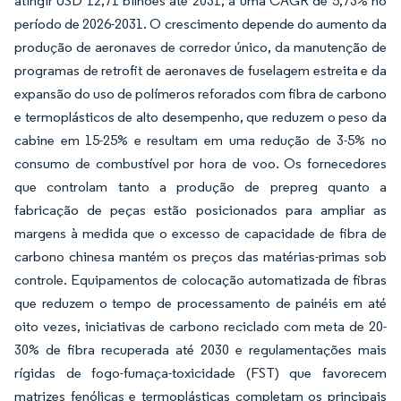
atingir USD 12,71 bilhões até 2031, a uma CAGR de 5,73% no
período de 2026-2031. O crescimento depende do aumento da
produção de aeronaves de corredor único, da manutenção de
programas de retrofit de aeronaves de fuselagem estreita e da
expansão do uso de polímeros reforados com fibra de carbono
e termoplásticos de alto desempenho, que reduzem o peso da
cabine em 15-25% e resultam em uma redução de 3-5% no
consumo de combustível por hora de voo. Os fornecedores
que controlam tanto a produção de prepreg quanto a
fabricação de peças estão posicionados para ampliar as
margens à medida que o excesso de capacidade de fibra de
carbono chinesa mantém os preços das matérias-primas sob
controle. Equipamentos de colocação automatizada de fibras
que reduzem o tempo de processamento de painéis em até
oito vezes, iniciativas de carbono reciclado com meta de 20-
30% de fibra recuperada até 2030 e regulamentações mais
rígidas de fogo-fumaça-toxicidade (FST) que favorecem
matrizes fenólicas e termoplásticas completam os principais