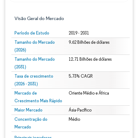
Visão Geral do Mercado
Período de Estudo
2019 - 2031
Tamanho do Mercado
9.62 Bilhões de dólares
(2026)
Tamanho do Mercado
12.71 Bilhões de dólares
(2031)
Taxa de crescimento
5.73% CAGR
(2026 - 2031)
Mercado de
Oriente Médio e África
Crescimento Mais Rápido
Maior Mercado
Ásia-Pacífico
Concentração do
Médio
Mercado
Imagem © Mordor Intelligence. O reuso requer atribuição conforme CC BY 4.0.
Principais jogadores