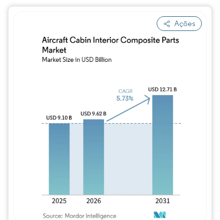
Ações
Imagem © Mordor Intelligence. O reuso req