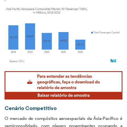
Imagem © Mordor Intelligence. O reuso requer atribuição conforme CC BY 4.0.
Cenário Competitivo
O mercado de compósitos aeroespaciais da Ásia-Pacífico é
semiconsolidado, com players proeminentes ocupando a