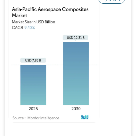
Imagem © Mordor Intelligence. O reuso requer atribuição conforme CC BY 4.0.