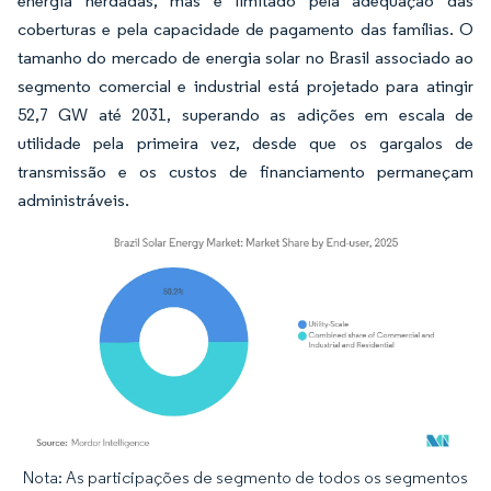
energia herdadas, mas é limitado pela adequação das
coberturas e pela capacidade de pagamento das famílias. O
tamanho do mercado de energia solar no Brasil associado ao
segmento comercial e industrial está projetado para atingir
52,7 GW até 2031, superando as adições em escala de
utilidade pela primeira vez, desde que os gargalos de
transmissão e os custos de financiamento permaneçam
administráveis.
Nota: As participações de segmento de todos os segmentos
Imagem © Mordor Intelligence. O reuso requer atribuição conforme CC BY 4.0.