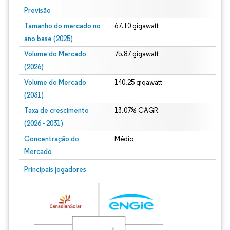
Previsão
Tamanho do mercado no
67.10 gigawatt
ano base (2025)
Volume do Mercado
75.87 gigawatt
(2026)
Volume do Mercado
140.25 gigawatt
(2031)
Taxa de crescimento
13.07% CAGR
(2026 - 2031)
Concentração do
Médio
Mercado
Imagem © Mordor Intelligence. O reuso requer atribuição conforme CC BY 4.0.
Principais jogadores