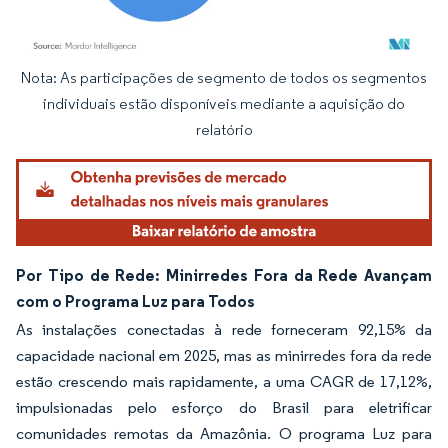
Nota: As participações de segmento de todos os segmentos
Imagem © Mordor Intelligence. O reuso requer atribuição conforme CC BY 4.0.
individuais estão disponíveis mediante a aquisição do
relatório
Por Tipo de Rede: Minirredes Fora da Rede Avançam
com o Programa Luz para Todos
As instalações conectadas à rede forneceram 92,15% da
capacidade nacional em 2025, mas as minirredes fora da rede
estão crescendo mais rapidamente, a uma CAGR de 17,12%,
impulsionadas pelo esforço do Brasil para eletrificar
comunidades remotas da Amazônia. O programa Luz para