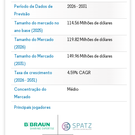
Período de Dados de
2026 - 2031
Previsão
Tamanho do mercado no
114.56 Milhões de dólares
ano base (2025)
Tamanho do Mercado
119.82 Milhões de dólares
(2026)
Tamanho do Mercado
149.96 Milhões de dólares
(2031)
Taxa de crescimento
4.59% CAGR
(2026 - 2031)
Concentração do
Médio
Mercado
Imagem © Mordor Intelligence. O reuso requer atribuição conforme CC BY 4.0.
Principais jogadores