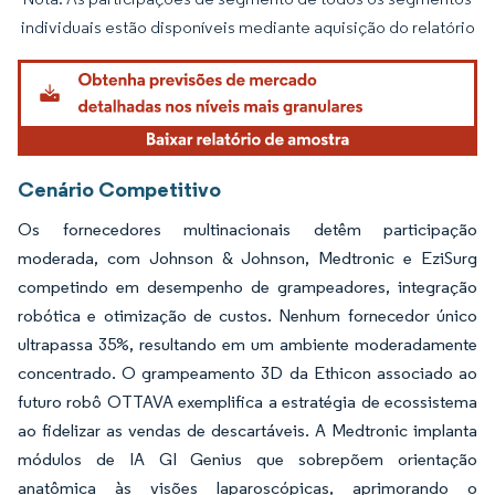
Imagem © Mordor Intelligence. O reuso requer atribuição conforme CC BY 4.0.
individuais estão disponíveis mediante aquisição do relatório
Cenário Competitivo
Os fornecedores multinacionais detêm participação
moderada, com Johnson & Johnson, Medtronic e EziSurg
competindo em desempenho de grampeadores, integração
robótica e otimização de custos. Nenhum fornecedor único
ultrapassa 35%, resultando em um ambiente moderadamente
concentrado. O grampeamento 3D da Ethicon associado ao
futuro robô OTTAVA exemplifica a estratégia de ecossistema
ao fidelizar as vendas de descartáveis. A Medtronic implanta
módulos de IA GI Genius que sobrepõem orientação
anatômica às visões laparoscópicas, aprimorando o