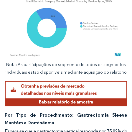
Nota: As participações de segmento de todos os segmentos
Imagem © Mordor Intelligence. O reuso requer atribuição conforme CC BY 4.0.
individuais estão disponíveis mediante aquisição do relatório
Por Tipo de Procedimento: Gastrectomia Sleeve
Mantém a Dominância
Espera-se que a gastrectomia vertical responda por 75,02% do