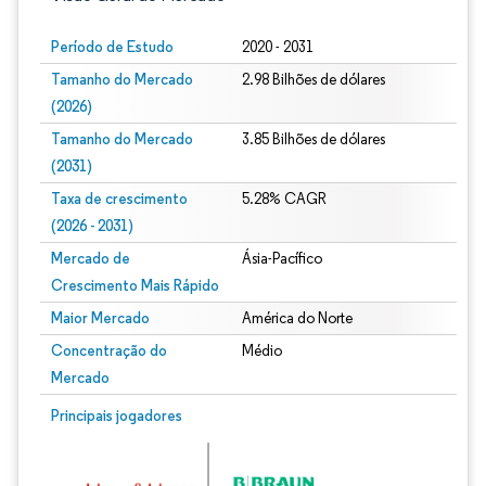
Período de Estudo
2020 - 2031
Tamanho do Mercado
2.98 Bilhões de dólares
(2026)
Tamanho do Mercado
3.85 Bilhões de dólares
(2031)
Taxa de crescimento
5.28% CAGR
(2026 - 2031)
Mercado de
Ásia-Pacífico
Crescimento Mais Rápido
Maior Mercado
América do Norte
Concentração do
Médio
Mercado
Imagem © Mordor Intelligence. O reuso requer atribuição conforme CC BY 4.0.
Principais jogadores