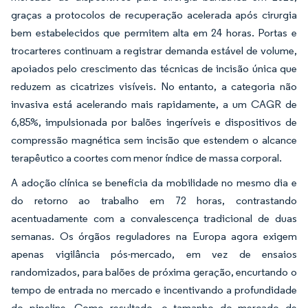
graças a protocolos de recuperação acelerada após cirurgia
bem estabelecidos que permitem alta em 24 horas. Portas e
trocarteres continuam a registrar demanda estável de volume,
apoiados pelo crescimento das técnicas de incisão única que
reduzem as cicatrizes visíveis. No entanto, a categoria não
invasiva está acelerando mais rapidamente, a um CAGR de
6,85%, impulsionada por balões ingeríveis e dispositivos de
compressão magnética sem incisão que estendem o alcance
terapêutico a coortes com menor índice de massa corporal.
A adoção clínica se beneficia da mobilidade no mesmo dia e
do retorno ao trabalho em 72 horas, contrastando
acentuadamente com a convalescença tradicional de duas
semanas. Os órgãos reguladores na Europa agora exigem
apenas vigilância pós-mercado, em vez de ensaios
randomizados, para balões de próxima geração, encurtando o
tempo de entrada no mercado e incentivando a profundidade
do pipeline. Como resultado, o tamanho do mercado de