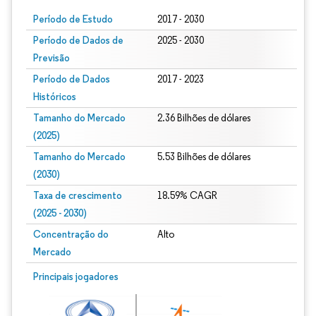
Período de Estudo
2017 - 2030
Período de Dados de
2025 - 2030
Previsão
Período de Dados
2017 - 2023
Históricos
Tamanho do Mercado
2.36 Bilhões de dólares
(2025)
Tamanho do Mercado
5.53 Bilhões de dólares
(2030)
Taxa de crescimento
18.59% CAGR
(2025 - 2030)
Concentração do
Alto
Mercado
Imagem © Mordor Intelligence. O reuso requer atribuição conforme CC BY 4.0.
Principais jogadores