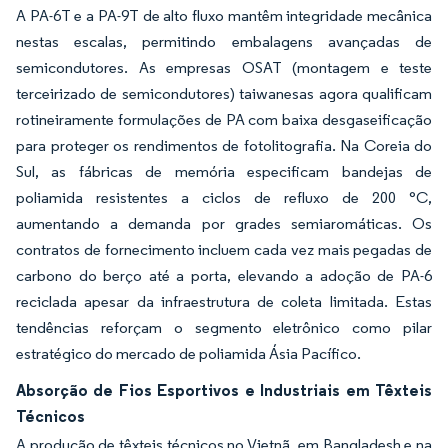
A PA-6T e a PA-9T de alto fluxo mantêm integridade mecânica
nestas escalas, permitindo embalagens avançadas de
semicondutores. As empresas OSAT (montagem e teste
terceirizado de semicondutores) taiwanesas agora qualificam
rotineiramente formulações de PA com baixa desgaseificação
para proteger os rendimentos de fotolitografia. Na Coreia do
Sul, as fábricas de memória especificam bandejas de
poliamida resistentes a ciclos de refluxo de 200 °C,
aumentando a demanda por grades semiaromáticas. Os
contratos de fornecimento incluem cada vez mais pegadas de
carbono do berço até a porta, elevando a adoção de PA-6
reciclada apesar da infraestrutura de coleta limitada. Estas
tendências reforçam o segmento eletrônico como pilar
estratégico do mercado de poliamida Ásia Pacífico.
Absorção de Fios Esportivos e Industriais em Têxteis
Técnicos
A produção de têxteis técnicos no Vietnã, em Bangladesh e na