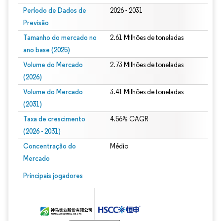
Período de Dados de
2026 - 2031
Previsão
Tamanho do mercado no
2.61 Milhões de toneladas
ano base (2025)
Volume do Mercado
2.73 Milhões de toneladas
(2026)
Volume do Mercado
3.41 Milhões de toneladas
(2031)
Taxa de crescimento
4.56% CAGR
(2026 - 2031)
Concentração do
Médio
Mercado
Imagem © Mordor Intelligence. O reuso requer atribuição conforme CC BY 4.0.
Principais jogadores