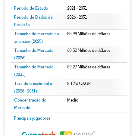
Período de Estudo
2021 - 2031
Período de Dados de
2026 - 2031
Previsão
Tamanho do mercado no
55.98 Milhões de dólares
ano base (2025)
Tamanho do Mercado
60.52 Milhões de dólares
(2026)
Tamanho do Mercado
89.27 Milhões de dólares
(2031)
Taxa de crescimento
8.12% CAGR
(2026 - 2031)
Concentração do
Médio
Mercado
Imagem © Mordor Intelligence. O reuso requer atribuição conforme CC BY 4.0.
Principais jogadores