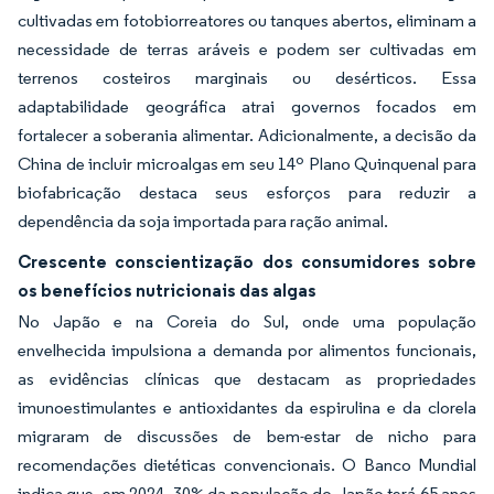
cultivadas em fotobiorreatores ou tanques abertos, eliminam a
necessidade de terras aráveis e podem ser cultivadas em
terrenos costeiros marginais ou desérticos. Essa
adaptabilidade geográfica atrai governos focados em
fortalecer a soberania alimentar. Adicionalmente, a decisão da
China de incluir microalgas em seu 14º Plano Quinquenal para
biofabricação destaca seus esforços para reduzir a
dependência da soja importada para ração animal.
Crescente conscientização dos consumidores sobre
os benefícios nutricionais das algas
No Japão e na Coreia do Sul, onde uma população
envelhecida impulsiona a demanda por alimentos funcionais,
as evidências clínicas que destacam as propriedades
imunoestimulantes e antioxidantes da espirulina e da clorela
migraram de discussões de bem-estar de nicho para
recomendações dietéticas convencionais. O Banco Mundial
indica que, em 2024, 30% da população do Japão terá 65 anos