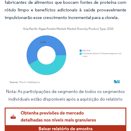
fabricantes de alimentos que buscam fontes de proteína com
rótulo limpo e benefícios adicionais à saúde provavelmente
impulsionarão esse crescimento incremental para a clorela.
Nota: As participações de segmento de todos os segmentos
Imagem © Mordor Intelligence. O reuso requer atribuição conforme CC BY 4.0.
individuais estão disponíveis após a aquisição do relatório