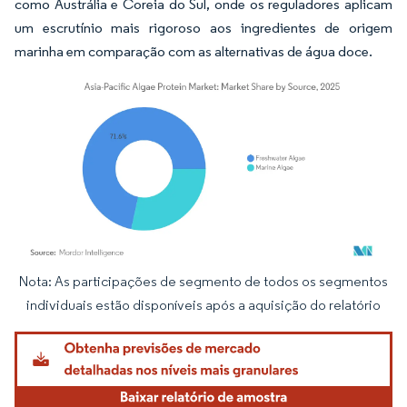
como Austrália e Coreia do Sul, onde os reguladores aplicam
um escrutínio mais rigoroso aos ingredientes de origem
marinha em comparação com as alternativas de água doce.
Nota: As participações de segmento de todos os segmentos
Imagem © Mordor Intelligence. O reuso requer atribuição conforme CC BY 4.0.
individuais estão disponíveis após a aquisição do relatório