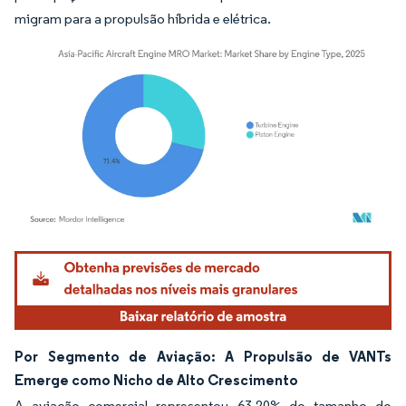
migram para a propulsão híbrida e elétrica.
Imagem © Mordor Intelligence. O reuso requer atribuição conforme CC BY 4.0.
Por Segmento de Aviação: A Propulsão de VANTs
Emerge como Nicho de Alto Crescimento
A aviação comercial representou 63,20% do tamanho do