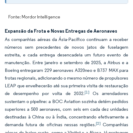
Fonte: Mordor Intelligence
Expansão da Frota e Novas Entregas de Aeronaves
As companhias aéreas da Ásia-Pacífico continuam a receber
números sem precedentes de novos jatos de fuselagem
estreita, e cada entrega desencadeia um futuro evento de
manutenção. Entre janeiro e setembro de 2025, a Airbus e a
Boeing entregaram 229 aeronaves A320neo e B737 MAX para
frotas regionais, adicionando o mesmo número de propulsores
LEAP que envelhecerão até sua primeira visita de restauração
[1]
de desempenho por volta de 2032.
Os arrendadores
sustentam o pipeline: a BOC Aviation sozinha detém pedidos
superiores a 500 aeronaves, com seis em cada dez unidades
destinadas à China ou à Índia, concentrando efetivamente a
[2]
demanda futura de oficinas nessas regiões.
Companhias
aéreas de baixo custo, como a Vietjet e a Akasa, já protegem