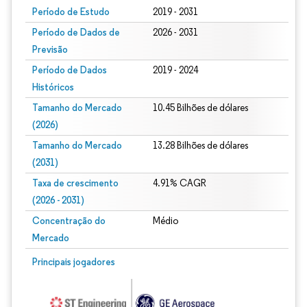
Período de Estudo
2019 - 2031
Período de Dados de
2026 - 2031
Previsão
Período de Dados
2019 - 2024
Históricos
Tamanho do Mercado
10.45 Bilhões de dólares
(2026)
Tamanho do Mercado
13.28 Bilhões de dólares
(2031)
Taxa de crescimento
4.91% CAGR
(2026 - 2031)
Concentração do
Médio
Mercado
Imagem © Mordor Intelligence. O reuso requer atribuição conforme CC BY 4.0.
Principais jogadores