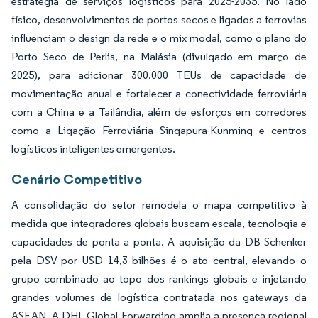
estratégia de serviços logísticos para 2025-2035. No lado
físico, desenvolvimentos de portos secos e ligados a ferrovias
influenciam o design da rede e o mix modal, como o plano do
Porto Seco de Perlis, na Malásia (divulgado em março de
2025), para adicionar 300.000 TEUs de capacidade de
movimentação anual e fortalecer a conectividade ferroviária
com a China e a Tailândia, além de esforços em corredores
como a Ligação Ferroviária Singapura-Kunming e centros
logísticos inteligentes emergentes.
Cenário Competitivo
A consolidação do setor remodela o mapa competitivo à
medida que integradores globais buscam escala, tecnologia e
capacidades de ponta a ponta. A aquisição da DB Schenker
pela DSV por USD 14,3 bilhões é o ato central, elevando o
grupo combinado ao topo dos rankings globais e injetando
grandes volumes de logística contratada nos gateways da
ASEAN. A DHL Global Forwarding amplia a presença regional