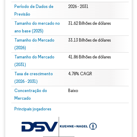
Período de Dados de
2026 - 2031
Previsão
Tamanho do mercado no
31.62 Bilhões de dólares
ano base (2025)
Tamanho do Mercado
33.13 Bilhões de dólares
(2026)
Tamanho do Mercado
41.86 Bilhões de dólares
(2031)
Taxa de crescimento
4.78% CAGR
(2026 - 2031)
Concentração do
Baixo
Mercado
Imagem © Mordor Intelligence. O reuso requer atribuição conforme CC BY 4.0.
Principais jogadores