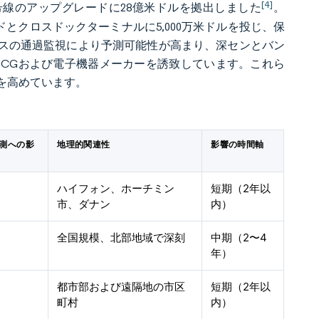
[4]
A号線のアップグレードに28億米ドルを拠出しました
。
ヤードとクロスドックターミナルに5,000万米ドルを投じ、保
ースの通過監視により予測可能性が高まり、深センとバン
MCGおよび電子機器メーカーを誘致しています。これら
を高めています。
予測への影
地理的関連性
影響の時間軸
ハイフォン、ホーチミン
短期（2年以
市、ダナン
内）
全国規模、北部地域で深刻
中期（2〜4
年）
都市部および遠隔地の市区
短期（2年以
町村
内）