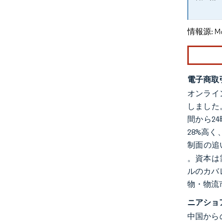
情報源: Mord
電子商取
オンライ
しました
間から2
28%高
制面の追
。資本は需
ルのカバ
物・物流
ニアショ
中国から