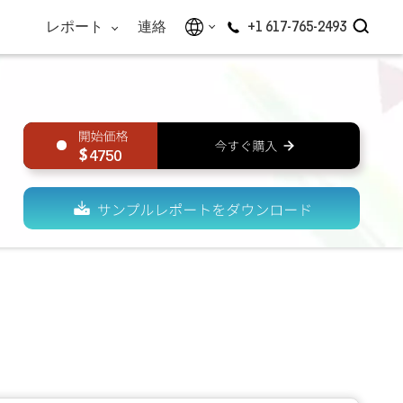
レポート
連絡
+1 617-765-2493
4750