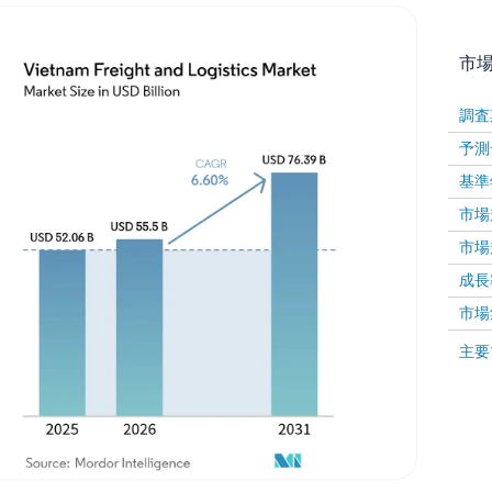
市
調査
予測
基準
市場規
市場規
成長率 
画像 © Mordor Intelligence。再利用にはCC BY 4
市場
画像 ©
主要