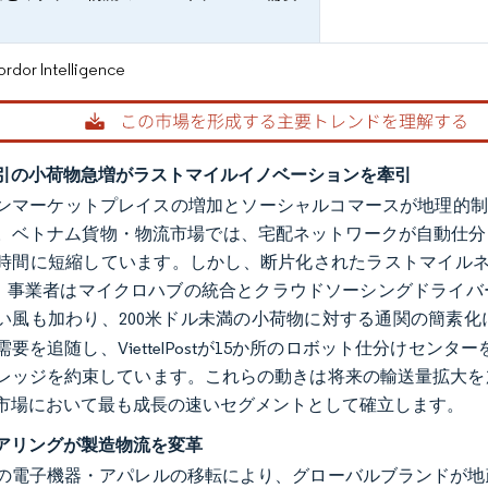
or Intelligence
引の小荷物急増がラストマイルイノベーションを牽引
ンマーケットプレイスの増加とソーシャルコマースが地理的制約
。ベトナム貨物・物流市場では、宅配ネットワークが自動仕分け
4時間に短縮しています。しかし、断片化されたラストマイル
く、事業者はマイクロハブの統合とクラウドソーシングドライ
い風も加わり、200米ドル未満の小荷物に対する通関の簡素化
要を追随し、ViettelPostが15か所のロボット仕分けセンターを開
レッジを約束しています。これらの動きは将来の輸送量拡大を
市場において最も成長の速いセグメントとして確立します。
アリングが製造物流を変革
の電子機器・アパレルの移転により、グローバルブランドが地政