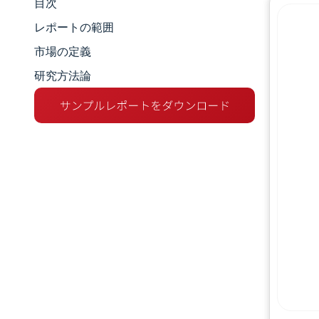
目次
市場規模とシェア
レポートの範囲
市場分析
市場の定義
研究方法論
トレンドとインサイト
セグメント分析
地理分析
競争環境
主要プレーヤー
業界の動向