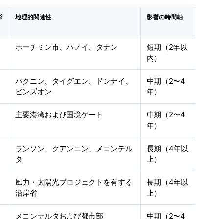
影
地理的関連性
影響の時間軸
ホーチミン市、ハノイ、ダナン
短期（2年以
内）
バクニン、タイグエン、ドンナイ、
中期（2〜4
ビンズオン
年）
主要港湾および国境ゲート
中期（2〜4
年）
ランソン、クアンニン、メコンデル
長期（4年以
タ
上）
風力・太陽光プロジェクトを有する
長期（4年以
沿岸省
上）
メコンデルタおよび都市部
中期（2〜4