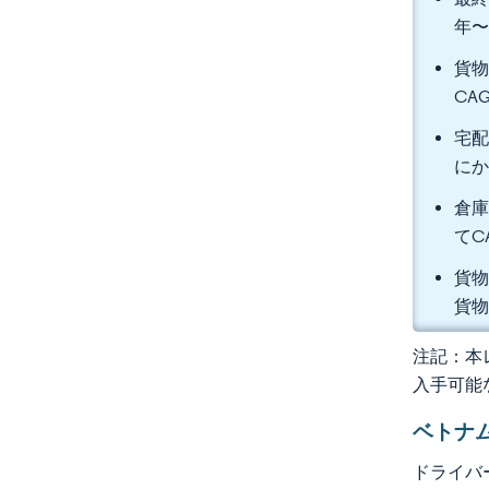
年〜
貨物
CA
宅配
にか
倉庫
てC
貨物
貨物
注記：本レ
入手可能
ベトナ
ドライバ