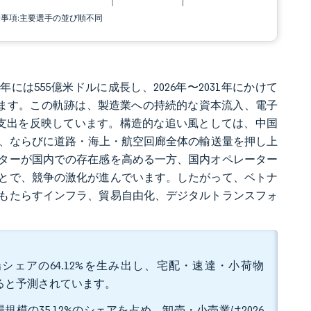
責事項:主要選手の並び順不同
6年には555億米ドルに成長し、2026年〜2031年にかけて
測されています。この軌跡は、製造業への持続的な資本流入、電子
共支出を反映しています。構造的な追い風としては、中国
化、ならびに道路・海上・航空回廊全体の輸送量を押し上
ターが国内での存在感を高める一方、国内オペレーター
とで、競争の激化が進んでいます。したがって、ベトナ
もたらすインフラ、貿易自由化、デジタルトランスフォ
シェアの64.12%を生み出し、宅配・速達・小荷物
大すると予測されています。
模の35.12%のシェアを占め、卸売・小売業は2026