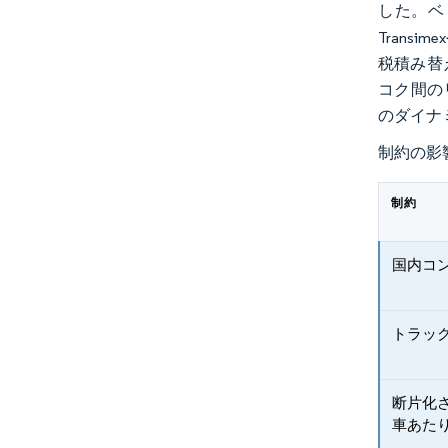
した。ベ
Trans
税積み替
コク間の
のダイナ
制約の影
制約
国内コ
トラッ
断片化
車あた