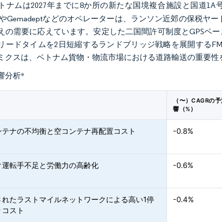
トナムは2027年までに8か所の新たな国境複合施設と国道1
imexやGemadeptなどのオペレーターは、ランソン近郊の保税
えの需要に応えています。安定した二国間許可制度とGPSベ
リードタイムを2日短縮するランドブリッジ戦略を展開するF
ミクスは、ベトナム貨物・物流市場における道路輸送の重要性
響分析
*
（〜）CAGRの
響（%）
ンテナの不均衡と空コンテナ再配置コスト
-0.8%
ク運転手不足と労働力の高齢化
-0.6%
されたラストマイルネットワークによる高い1停
-0.4%
りコスト