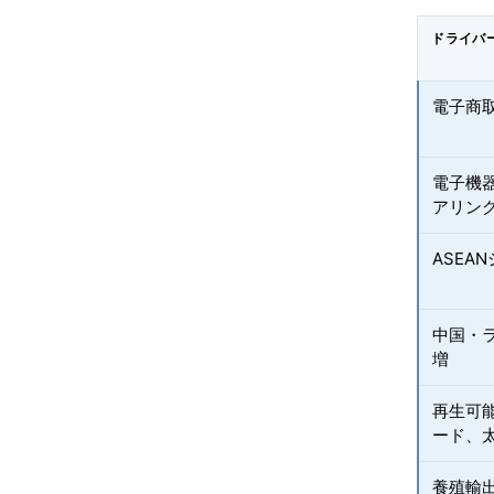
ドライバ
電子商取
電子機
アリン
ASEA
中国・
増
再生可
ード、
養殖輸