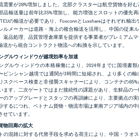
流需要が28%増加しました。北部クラスターは航空貨物を好
部品輸送量は前年比35%増加し、能力増強とスロットの優先
00TEUの輸送が必要であり、FoxconnとLuxshareはそ
レルメーカーは道路・海上の複合輸送を活用し、中国の従来ル
、返品処理、品質管理倉庫業を提供する事業者がプレミアムマ
輸送から統合コントラクト物流への転換を示しています。
Nシングルウィンドウが越境効率を加速
Nシングルウィンドウの本格稼働により、2024年までに国境書類
〜ピンシャン越境では通関が3時間に短縮され、より多くの輸
リスクベース検査と非侵襲スキャナーにより、コンテナの85
います。二次ゲートではまだ接続性の課題があり、生鮮品の一
ーのアップグレードとスタッフの再訓練により、主要拠点の実
少するにつれ、ベトナム貨物・物流市場は東南アジア域内の中
させています。
貨物回廊の拡大
トの混雑に対する代替手段を求める荷主により、中国・ラオス・