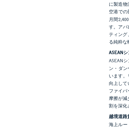
に製造物
空港での
月間2,4
す。アパ
ティング
る純粋な
ASEA
ASEA
ン・ダン
います。
向上して
ファイバ
摩擦が減
割を深化
越境道路
海上ルー