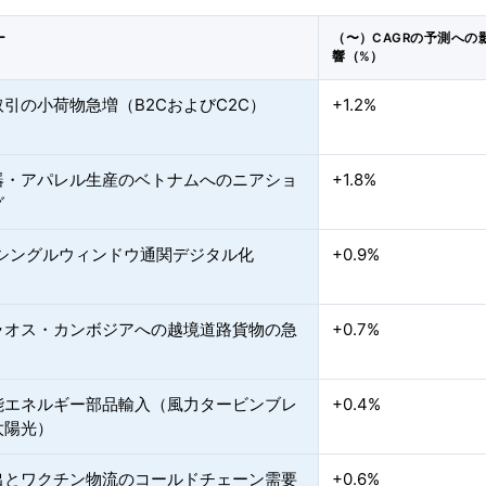
ー
（〜）CAGRの予測への
響（%）
引の小荷物急増（B2CおよびC2C）
+1.2%
器・アパレル生産のベトナムへのニアショ
+1.8%
グ
Nシングルウィンドウ通関デジタル化
+0.9%
ラオス・カンボジアへの越境道路貨物の急
+0.7%
能エネルギー部品輸入（風力タービンブレ
+0.4%
太陽光）
出とワクチン物流のコールドチェーン需要
+0.6%