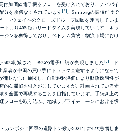
む高付加価値電子機器フローを受け入れており、ノイバイ
[2]
再配分を余儀なくされています
。Samsungの拡張だけで
れぞれ輸出ゲートウェイへのクローズドループ回廊を運営していま
ートより40%短いリードタイムを実現しています。キッ
ージンを獲得しており、ベトナム貨物・物流市場におけ
[3]
が30%削減され、95%の電子申請が実現しました
。ド
出業者が中国の買い手にトラック直送するようになって
%が開封なしに通関し、自動税務評価により財政透明性が
時的な滞留を引き起こしていますが、計画されている光
績を全国で再現することを目指しています。手続き上の
継フローを取り込み、地域サプライチェーンにおける役
カンボジア回廊の道路トン数が2024年に42%急増しま