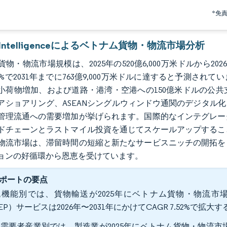
*免
r Intelligenceによるベトナム貨物・物流市場分析
物・物流市場規模は、2025年の520億6,000万米ドルから202
6.6%で2031年までに763億9,000万米ドルに達すると予
小荷物増加、および道路・港湾・空港への150億米ドルの公
アショアリング、ASEANシングルウィンドウ通関のデジタル
管理流通への需要増加が挙げられます。国際的なインテグレー
ドチェーンとラストマイル投資を通じてスケールアップするこ
物流市場は、滞留時間の短縮と新たなサービスニッチの開拓を
ョンの好循環から恩恵を受けています。
ポートの要点
機能別では、貨物輸送が2025年にベトナム貨物・物流市場
EP）サービスは2026年〜2031年にかけてCAGR 7.52%で拡
需要者産業別では、製造業が2025年にベトナム貨物・物流市場規