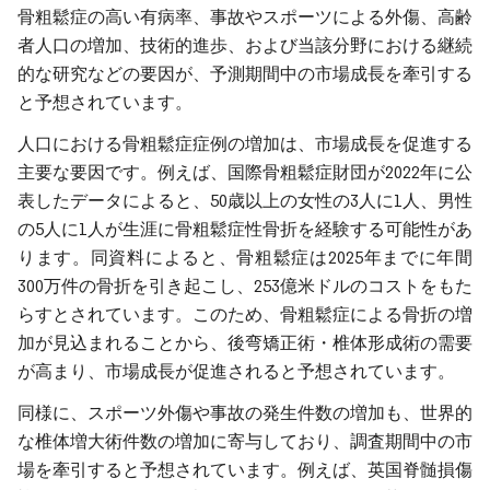
骨粗鬆症の高い有病率、事故やスポーツによる外傷、高齢
者人口の増加、技術的進歩、および当該分野における継続
的な研究などの要因が、予測期間中の市場成長を牽引する
と予想されています。
人口における骨粗鬆症症例の増加は、市場成長を促進する
主要な要因です。例えば、国際骨粗鬆症財団が2022年に公
表したデータによると、50歳以上の女性の3人に1人、男性
の5人に1人が生涯に骨粗鬆症性骨折を経験する可能性があ
ります。同資料によると、骨粗鬆症は2025年までに年間
300万件の骨折を引き起こし、253億米ドルのコストをもた
らすとされています。このため、骨粗鬆症による骨折の増
加が見込まれることから、後弯矯正術・椎体形成術の需要
が高まり、市場成長が促進されると予想されています。
同様に、スポーツ外傷や事故の発生件数の増加も、世界的
な椎体増大術件数の増加に寄与しており、調査期間中の市
場を牽引すると予想されています。例えば、英国脊髄損傷