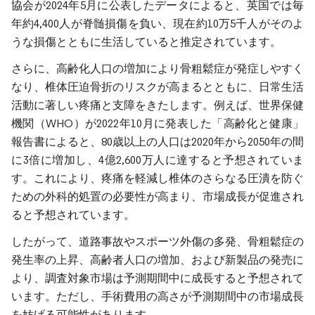
協会が2024年5月に公表したデータによると、英国では毎
年約4,400人が脊髄損傷を負い、現在約10万5千人がそのよ
うな損傷とともに生活していると推定されています。
さらに、高齢化人口の増加により骨粗鬆症が発症しやすく
なり、椎体圧迫骨折のリスクが高まるとともに、日常生活
活動に著しい疼痛と支障をきたします。例えば、世界保健
機関（WHO）が2022年10月に発表した「高齢化と健康」
報告書によると、80歳以上の人口は2020年から2050年の間
に3倍に増加し、4億2,600万人に達すると予想されていま
す。これにより、疼痛を軽減し椎体のさらなる圧潰を防ぐ
ための外科的処置の必要性が高まり、市場成長が促進され
ると予想されています。
したがって、道路事故やスポーツ外傷の多発、骨粗鬆症の
発生率の上昇、高齢者人口の増加、および新製品の発売に
より、調査対象市場は予測期間中に成長すると予想されて
います。ただし、手術費用の高さが予測期間中の市場成長
を妨げる可能性があります。