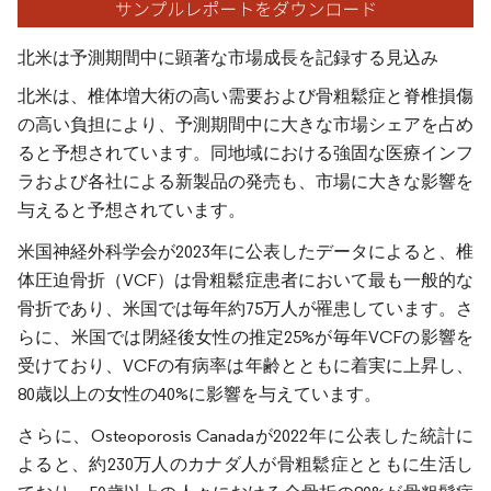
北米は予測期間中に顕著な市場成長を記録する見込み
北米は、椎体増大術の高い需要および骨粗鬆症と脊椎損傷
の高い負担により、予測期間中に大きな市場シェアを占め
ると予想されています。同地域における強固な医療インフ
ラおよび各社による新製品の発売も、市場に大きな影響を
与えると予想されています。
米国神経外科学会が2023年に公表したデータによると、椎
体圧迫骨折（VCF）は骨粗鬆症患者において最も一般的な
骨折であり、米国では毎年約75万人が罹患しています。さ
らに、米国では閉経後女性の推定25%が毎年VCFの影響を
受けており、VCFの有病率は年齢とともに着実に上昇し、
80歳以上の女性の40%に影響を与えています。
さらに、Osteoporosis Canadaが2022年に公表した統計に
よると、約230万人のカナダ人が骨粗鬆症とともに生活し