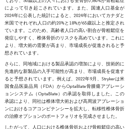
ており、50歳以上の人々における全骨折の80%が骨粗鬆症
によって引き起こされています。また、国連人口基金が
2024年に公表した統計によると、2024年においてカナダと
米国でそれぞれ人口の約20%と18%が65歳以上と推定され
ています。このため、高齢者人口の高い割合が骨粗鬆症を
発症しやすく、椎体骨折のリスクを高めています。これに
より、増大術の需要が高まり、市場成長が促進されると予
想されています。
さらに、同地域における製品承認の増加により、技術的に
先進的な新製品の入手可能性が高まり、市場成長を促進す
ると予想されています。例えば、2022年9月、Strykerは米
国食品医薬品局（FDA）からOptaBlate骨腫瘍アブレーシ
ョンシステム（OptaBlate）の承認を取得しました。この
承認により、同社は椎体増大術および高周波アブレーショ
ンにおけるコアコンピテンシーを拡大し、転移性椎体骨折
の治療オプションのポートフォリオを完成させました。
したがって、人口における椎体骨折および骨粗鬆症の高い