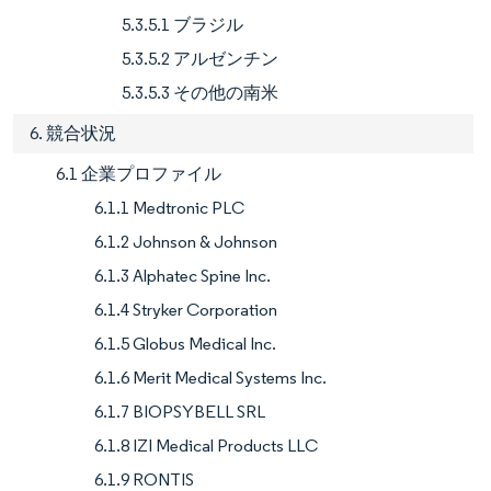
5.3.5.1 ブラジル
5.3.5.2 アルゼンチン
5.3.5.3 その他の南米
6. 競合状況
6.1 企業プロファイル
6.1.1 Medtronic PLC
6.1.2 Johnson & Johnson
6.1.3 Alphatec Spine Inc.
6.1.4 Stryker Corporation
6.1.5 Globus Medical Inc.
6.1.6 Merit Medical Systems Inc.
6.1.7 BIOPSYBELL SRL
6.1.8 IZI Medical Products LLC
6.1.9 RONTIS