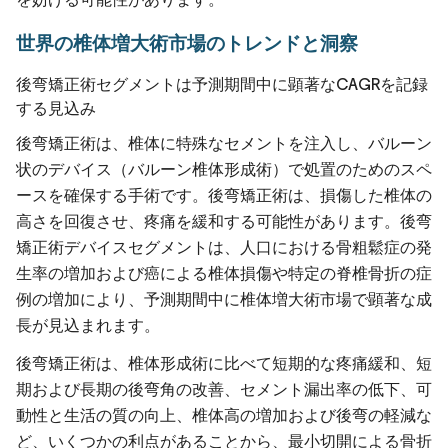
世界の椎体増大術市場のトレンドと洞察
後弯矯正術セグメントは予測期間中に顕著なCAGRを記録
する見込み
後弯矯正術は、椎体に特殊なセメントを注入し、バルーン
状のデバイス（バルーン椎体形成術）で処置のためのスペ
ースを確保する手術です。後弯矯正術は、損傷した椎体の
高さを回復させ、疼痛を緩和する可能性があります。後弯
矯正術デバイスセグメントは、人口における骨粗鬆症の発
生率の増加および癌による椎体損傷や特定の脊椎骨折の症
例の増加により、予測期間中に椎体増大術市場で顕著な成
長が見込まれます。
後弯矯正術は、椎体形成術に比べて短期的な疼痛緩和、短
期および長期の後弯角の改善、セメント漏出率の低下、可
動性と生活の質の向上、椎体高の増加および後弯の軽減な
ど、いくつかの利点があることから、最小切開による骨折