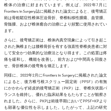
椎体の治療に好まれています。例えば、2022年7月に
Frontiers in Surgery誌に掲載された論文によると、後弯矯正
術は骨粗鬆症性椎体圧迫骨折、脊椎転移性腫瘍、血管腫、
骨髄腫、および椎体癒合の治療により頻繁に使用されてい
ます。
さらに、後弯矯正術は、椎体内真空現象によって引き起こ
された胸椎または腰椎骨折を有する強直性脊椎炎患者に対
して安全かつ効果的な治療法となり得ます。この処置は疼
痛を緩和し、機能を改善し、前方および中間高を回復さ
せ、骨折椎体の後弯角を矯正します。
同様に、2022年2月にFrontiers in Surgeryに掲載された論文
によると、後方椎弓根スクリュー固定術（PPSF）の有無
にかかわらず経皮的後弯矯正術（PKP）は、脊椎矢状面バ
ランスを維持し、優れた臨床結果をもたらすことが観察さ
れました。さらに、PKPは術後早期においてPPSF+KPより
も顕著な優位性を示しました。したがって、上記の研究