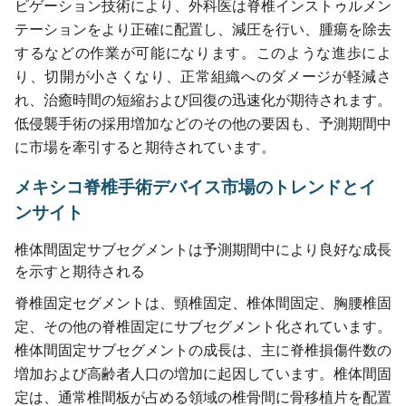
ビゲーション技術により、外科医は脊椎インストゥルメン
テーションをより正確に配置し、減圧を行い、腫瘍を除去
するなどの作業が可能になります。このような進歩によ
り、切開が小さくなり、正常組織へのダメージが軽減さ
れ、治癒時間の短縮および回復の迅速化が期待されます。
低侵襲手術の採用増加などのその他の要因も、予測期間中
に市場を牽引すると期待されています。
メキシコ脊椎手術デバイス市場のトレンドとイ
ンサイト
椎体間固定サブセグメントは予測期間中により良好な成長
を示すと期待される
脊椎固定セグメントは、頸椎固定、椎体間固定、胸腰椎固
定、その他の脊椎固定にサブセグメント化されています。
椎体間固定サブセグメントの成長は、主に脊椎損傷件数の
増加および高齢者人口の増加に起因しています。椎体間固
定は、通常椎間板が占める領域の椎骨間に骨移植片を配置