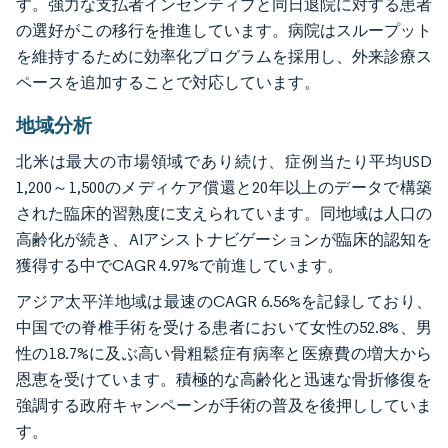
す。強力な支払者インセンティブと同日退院に対する患者
の選好がこの移行を推進しています。病院はスループット
を維持するために効率化プログラムを採用し、外来診療ス
ペースを追加することで対応しています。
地域分析
北米は最大の市場領域であり続け、症例当たり平均USD
1,200～1,500のメディケア償還と20年以上のデータで構築
された臨床的習熟度に支えられています。同地域は人口の
高齢化が続き、AIアシストナビゲーションが臨床的認知を
獲得する中でCAGR 4.97%で前進しています。
アジア太平洋地域は最速のCAGR 6.56%を記録しており、
中国での脊椎手術を受ける患者において女性の52.8%、男
性の18.7%に及ぶ高い骨粗鬆症有病率と医療費の増大から
恩恵を受けています。積極的な高齢化と迅速な骨折修復を
強調する政府キャンペーンが手術の普及を後押ししていま
す。