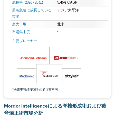
成長率 (2026 - 2031)
5.46% CAGR
最も急速に成長している
アジア太平洋
市場
最大市場
北米
市場集中度
中
画像 © Mordor Intelligence。再利用にはCC BY 4.0の表示が必要です。
主要プレーヤー
*免責事項:主要選手の並び順不同
Mordor Intelligenceによる脊椎形成術および後
弯矯正術市場分析