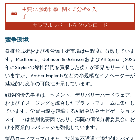
画像 © Mordor Intelligence。再利用にはCC BY 4.0の表示が必要です。
競争環境
脊椎形成術および後弯矯正術市場は中程度に分散していま
す。Medtronic、Johnson & JohnsonおよびVB Spine（2025
年にStrykerの脊椎部門を買収した後）が業界をリードして
いますが、Amber Implantsなどの小規模なイノベーターが
継続的な変革の可能性を示しています。
戦略的優先事項は、セメント、デリバリーハードウェア、
およびイメージングを統合したプラットフォームに集中し
ています。学習曲線を短縮するAI組み込みナビゲーション
スイートは差別化要因であり、病院の価値分析委員会にお
ける商業的レバレッジを強化しています。
製品ロードマップはまた、放射線不透過性添加剤とバイオ