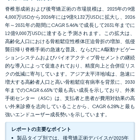
脊椎形成術および後弯矯正術の市場規模は、2025年の9億
4,000万USDから2026年には9億9,132万USDに拡大し、2026
年～2031年の期間にCAGR 5.46%で成長して2031年までに
12億9,000万USDに達すると予測されます。この拡大は、
高齢化人口における骨粗鬆症性椎体圧迫骨折の増加、低侵
襲日帰り脊椎手術の急速な普及、ならびにAI駆動ナビゲー
ションシステムおよびバイオアクティブ骨セメントの継続
的な導入によって促進されており、精度向上と合併症リス
クの低減に寄与しています。アジア太平洋地域は、急速に
増大する高齢者人口と高い骨粗鬆症有病率を背景に、2030
年までのCAGR 6.65%で最も高い成長を示しており、外来
手術センター（ASC）は、支払者と患者が費用対効果の高
い外来診療を志向していることから、CAGR 6.28%と最も
強いエンドユーザー成長勢いを示しています。
レポートの主要なポイント
製品タイプ別では、後弯矯正術デバイスが2025年