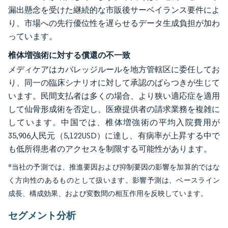
漏出懸念を受けた継続的な市販後サーベイランス要件によ
り、市場への先行優位性を遅らせるデータ生成負担が加わ
っています。
椎体増強術に対する償還の不一致
メディケアはカバレッジルールを地方管轄区に委任してお
り、同一の臨床シナリオに対して承認のばらつきが生じて
います。民間支払者は多くの場合、より狭い適応症を適用
して仙骨形成術を否定し、医療提供者の請求業務を複雑に
しています。中国では、椎体増強術の平均入院費用が
35,906人民元（5,122USD）に達し、有病率が上昇する中で
も低所得患者のアクセスを制限する可能性があります。
*当社の予測では、推進要因および抑制要因の影響を加算的ではな
く方向性のあるものとして扱います。影響予測は、ベースライン
成長、構成効果、および変数間の相互作用を反映しています。
セグメント分析