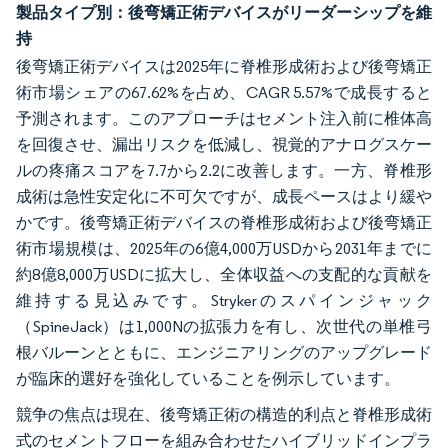
製品タイプ別：後弯矯正術デバイスがリーダーシップを維
持
後弯矯正術デバイスは2025年に脊椎形成術および後弯矯正
術市場シェアの67.62%を占め、CAGR 5.57%で成長すると
予測されます。このアプローチはセメント注入前に椎体高
を回復させ、漏出リスクを低減し、視覚的アナログスケー
ルの疼痛スコアを7.7から2.2に改善します。一方、脊椎形
成術は急性安定化に不可欠ですが、成長ペースはより緩や
かです。後弯矯正術デバイスの脊椎形成術および後弯矯正
術市場規模は、2025年の6億4,000万USDから2031年までに
約8億8,000万USDに拡大し、全体収益への支配的な貢献を
維持する見込みです。Strykerのスパインジャック
（SpineJack）は1,000Nの拡張力を有し、次世代の単椎弓
根バルーンとともに、エンジニアリングのアップグレード
が臨床的選好を強化していることを例示しています。
競争の焦点は現在、後弯矯正術の構造的利点と脊椎形成術
式のセメントフローを組み合わせたハイブリッドインプラ