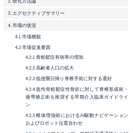
2. 研究方法論
3. エグゼクティブサマリー
4. 市場の状況
4.1 市場概観
4.2 市場促進要因
4.2.1 骨粗鬆症有病率の増加
4.2.2 高齢者人口の拡大
4.2.3 低侵襲日帰り脊椎手術に対する選好
4.2.4 急性骨粗鬆症性骨折に対して脊椎形成術・
後弯矯正術を推奨する早期介入臨床ガイドライ
ン
4.2.5 椎体増強術におけるAI駆動ナビゲーション
およびロボット位置合わせ