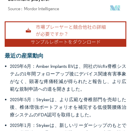
画像 © Mordor Intelligence。再利用にはCC BY 4.0の表示が必要です。
最近の産業動向
2025年6月：Amber Implants BVは、同社のVcfix脊椎シス
テムの1年間フォローアップ後にデバイス関連有害事象
がなく、顕著な疼痛軽減が得られたと報告し、より広
範な規制申請への道を開きました。
2025年5月：Strykerは、より広範な脊椎部門を売却した
後、椎体増強ポートフォリオを補完する低侵襲腰痛治
療システムのFDA認可を取得しました。
2025年1月：Strykerは、新しいリーダーシップのもとで