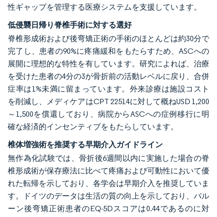
性ギャップを管理する医療システムを支援しています。
低侵襲日帰り脊椎手術に対する選好
脊椎形成術および後弯矯正術の手術のほとんどは約30分で
完了し、患者の90%に疼痛緩和をもたらすため、ASCへの
展開に理想的な特性を有しています。研究によれば、治療
を受けた患者の4分の3が骨折前の活動レベルに戻り、合併
症率は1%未満に留まっています。外来診療は施設コスト
を削減し、メディケアはCPT 22514に対して概ねUSD 1,200
～1,500を償還しており、病院からASCへの症例移行に明
確な経済的インセンティブをもたらしています。
椎体増強術を推奨する早期介入ガイドライン
無作為化試験では、骨折後6週間以内に実施した場合の脊
椎形成術が保存療法に比べて疼痛および可動性において優
れた転帰を示しており、各学会は早期介入を推奨していま
す。ドイツのデータは生活の質の向上を示しており、バル
ーン後弯矯正術患者のEQ-5Dスコアは0.44であるのに対