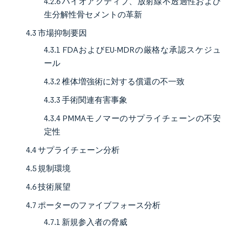
4.2.6 バイオアクティブ、放射線不透過性および
生分解性骨セメントの革新
4.3 市場抑制要因
4.3.1 FDAおよびEU-MDRの厳格な承認スケジュ
ール
4.3.2 椎体増強術に対する償還の不一致
4.3.3 手術関連有害事象
4.3.4 PMMAモノマーのサプライチェーンの不安
定性
4.4 サプライチェーン分析
4.5 規制環境
4.6 技術展望
4.7 ポーターのファイブフォース分析
4.7.1 新規参入者の脅威