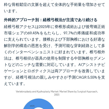
粋な骨粗鬆症の文脈を超えて全体的な手術量を増加させて
います。
外科的アプローチ別：経椎弓根法が主流であり続ける
経椎弓根アクセスは2025年に脊椎形成術および後弯矯正術
市場シェアの69.45%をもたらし、97.7%の疼痛緩和成功率
に支えられています。腰椎および下部胸椎における好適な
解剖学的構造の恩恵を受け、予測可能な穿刺経路として多
くのインターベンショニストに好まれています。椎弓根外
法は、椎弓根径が器具の使用を制限する中部胸椎セグメン
トなどのニッチな需要に対応しています。AIアシストナビ
ゲーションとロボティクスは両アプローチを改善していま
すが、経椎弓根法の親しみやすさが予測CAGR 5.55%を支
えています。