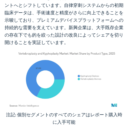
ントへとシフトしています。自律穿刺システムからの初期
臨床データは、手術速度と精度がさらに向上できることを
示唆しており、プレミアムデバイスプラットフォームへの
持続的な需要を支えています。新興企業は、大手既存企業
の存在下でも的を絞った設計の改良によってシェアを切り
開けることを実証しています。
注記: 個別セグメントのすべてのシェアはレポート購入時
画像 © Mordor Intelligence。再利用にはCC BY 4.0の表示が必要です。
に入手可能