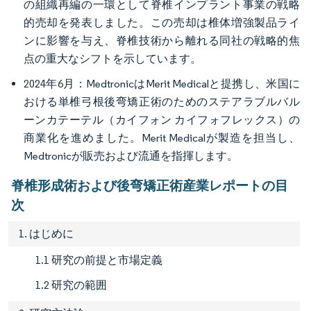
の組織再編の一環として脊椎インプラント事業の戦略
的売却を発表しました。この売却は椎体増強製品ライ
ンに影響を与え、脊椎技術から離れる同社の戦略的焦
点の重大なシフトを示しています。
2024年6月：MedtronicはMerit Medicalと提携し、米国に
おける単椎弓根後弯矯正術のためのステアラブルバル
ーンカテーテル（カイフォン カイフォフレックス）の
商業化を進めました。Merit Medicalが製造を担当し、
Medtronicが販売および流通を指揮します。
脊椎形成術および後弯矯正術産業レポートの目
次
1. はじめに
1.1 研究の前提と市場定義
1.2 研究の範囲