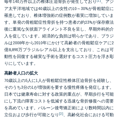
[1]
毎年140万件以上の椎体圧迫骨折が発生しており
、アジ
ア太平洋地域では40歳以上の女性の10～30%が骨粗鬆症に
罹患しており、椎体増強術の症例数が着実に増加していま
す。単発の骨粗鬆症性骨折を持つ患者の約23%が保存療法
後に重篤な矢状面アライメント不良を呈し、早期外科的介
入を促しています。経済的な負担は明らかであり、ブラジ
ルは2008年から2010年にかけて高齢者の骨粗鬆症ケアに2
億8,890万ブラジルレアル以上を支出しており、これは可
動性を回復する確実な手術を選好するコスト圧力を浮き彫
りにしています。
高齢者人口の拡大
70歳以上の5人に1人が骨粗鬆症性椎体圧迫骨折を経験し、
そのうち3分の1が増強術を要する慢性疼痛を発症します。
日本では健康寿命に対する政策的重点が、早期歩行を可能
にし下流の障害コストを低減する迅速な骨折修復への需要
を高めています。バルーン後弯矯正術により数時間以内に
[2]
立位および歩行が可能となり
、高齢化社会における可動