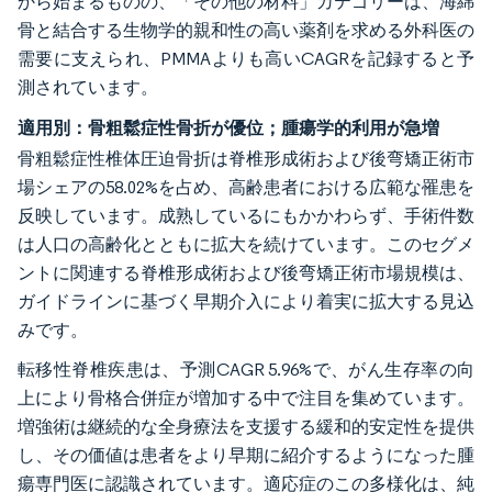
から始まるものの、「その他の材料」カテゴリーは、海綿
骨と結合する生物学的親和性の高い薬剤を求める外科医の
需要に支えられ、PMMAよりも高いCAGRを記録すると予
測されています。
適用別：骨粗鬆症性骨折が優位；腫瘍学的利用が急増
骨粗鬆症性椎体圧迫骨折は脊椎形成術および後弯矯正術市
場シェアの58.02%を占め、高齢患者における広範な罹患を
反映しています。成熟しているにもかかわらず、手術件数
は人口の高齢化とともに拡大を続けています。このセグメ
ントに関連する脊椎形成術および後弯矯正術市場規模は、
ガイドラインに基づく早期介入により着実に拡大する見込
みです。
転移性脊椎疾患は、予測CAGR 5.96%で、がん生存率の向
上により骨格合併症が増加する中で注目を集めています。
増強術は継続的な全身療法を支援する緩和的安定性を提供
し、その価値は患者をより早期に紹介するようになった腫
瘍専門医に認識されています。適応症のこの多様化は、純