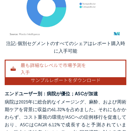
注記: 個別セグメントのすべてのシェアはレポート購入時
画像 © Mordor Intelligence。再利用にはCC BY 4.0の表示が必要です。
に入手可能
エンドユーザー別：病院が優位；ASCが加速
病院は2025年に総合的なイメージング、麻酔、および周術
期ケアを背景に収益の61.32%を占めました。それにもかか
わらず、コスト重視の環境がASCへの症例移行を促進して
おり、ASCはCAGR 6.12%で成長すると予測されていま