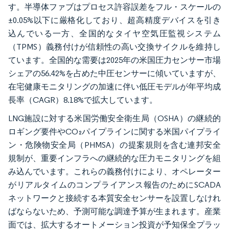
す。半導体ファブはプロセス許容誤差をフル・スケールの
±0.05%以下に厳格化しており、超高精度デバイスを引き
込んでいる一方、全国的なタイヤ空気圧監視システム
（TPMS）義務付けが信頼性の高い交換サイクルを維持し
ています。全国的な需要は2025年の米国圧力センサー市場
シェアの56.42%を占めた中圧センサーに傾いていますが、
在宅健康モニタリングの加速に伴い低圧モデルが年平均成
長率（CAGR）8.18%で拡大しています。
LNG施設に対する米国労働安全衛生局（OSHA）の継続的
ロギング要件やCO₂パイプラインに関する米国パイプライ
ン・危険物安全局（PHMSA）の提案規則を含む連邦安全
規制が、重要インフラへの継続的な圧力モニタリングを組
み込んでいます。これらの義務付けにより、オペレーター
がリアルタイムのコンプライアンス報告のためにSCADA
ネットワークと接続する本質安全センサーを設置しなけれ
ばならないため、予測可能な調達予算が生まれます。産業
面では、拡大するオートメーション投資が予知保全プラッ