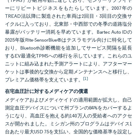
（TPMS）が耐用年数に達しており、センサーサプライヤ
ーにリピートビジネスをもたらしています。2007年の
TREAD法以降に製造された車両は2回目・3回目の交換サ
イクルに入っており、北東部・中西部での冬季の道路塩分
暴露がバッテリー消耗を早めています。Bartec Auto IDの
2025年版Rite-SensorBlue®はテスラモデル向けに特化して
おり、Bluetooth診断機能を追加してサービス間隔を延長
するEV最適化TPMSへの移行を示しています。これらのユ
ニットに組み込まれた予測アラートにより、アフターマー
ケットは事後的な交換から定期メンテナンスへと移行し、
[1]
プレミアム価格帯を支えています。
在宅血圧計に対するメディケアの償還
メディケアおよびメディケイドの適用範囲が拡大し、自己
測定血圧デバイスについて州プランの84%をカバーするよ
うになり、高血圧を抱える約140万人の受給者へのアクセ
スが開かれました。ミシガン州のプログラムはデバイス1
台あたり最大USD 75を支払い、全国的な価格基準を設定し