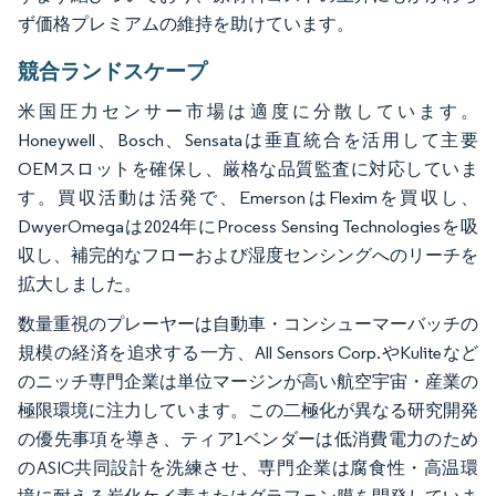
ず価格プレミアムの維持を助けています。
競合ランドスケープ
米国圧力センサー市場は適度に分散しています。
Honeywell、Bosch、Sensataは垂直統合を活用して主要
OEMスロットを確保し、厳格な品質監査に対応していま
す。買収活動は活発で、EmersonはFleximを買収し、
DwyerOmegaは2024年にProcess Sensing Technologiesを吸
収し、補完的なフローおよび湿度センシングへのリーチを
拡大しました。
数量重視のプレーヤーは自動車・コンシューマーバッチの
規模の経済を追求する一方、All Sensors Corp.やKuliteなど
のニッチ専門企業は単位マージンが高い航空宇宙・産業の
極限環境に注力しています。この二極化が異なる研究開発
の優先事項を導き、ティア1ベンダーは低消費電力のため
のASIC共同設計を洗練させ、専門企業は腐食性・高温環