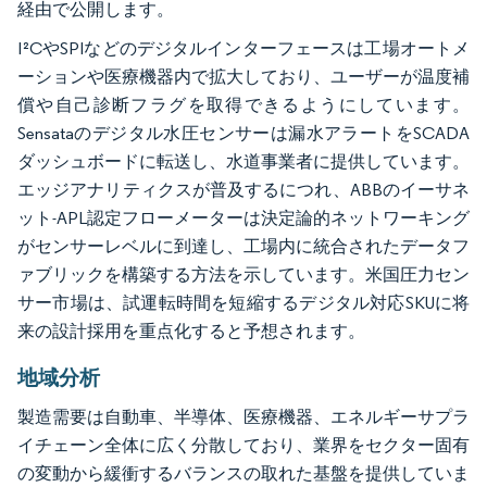
経由で公開します。
I²CやSPIなどのデジタルインターフェースは工場オートメ
ーションや医療機器内で拡大しており、ユーザーが温度補
償や自己診断フラグを取得できるようにしています。
Sensataのデジタル水圧センサーは漏水アラートをSCADA
ダッシュボードに転送し、水道事業者に提供しています。
エッジアナリティクスが普及するにつれ、ABBのイーサネ
ット-APL認定フローメーターは決定論的ネットワーキング
がセンサーレベルに到達し、工場内に統合されたデータフ
ァブリックを構築する方法を示しています。米国圧力セン
サー市場は、試運転時間を短縮するデジタル対応SKUに将
来の設計採用を重点化すると予想されます。
地域分析
製造需要は自動車、半導体、医療機器、エネルギーサプラ
イチェーン全体に広く分散しており、業界をセクター固有
の変動から緩衝するバランスの取れた基盤を提供していま