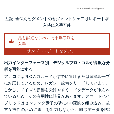
注記: 全個別セグメントのセグメントシェアはレポート購
画像 © Mordor Intelligence。再利用にはCC BY 4.0の表示が必要です。
入時に入手可能
出力インターフェース別：デジタルプロトコルが高度な分
析を可能にする
アナログはPLC入力カードがすでに電圧または電流ループ
に対応しているため、レガシー設備をリードしています。
しかし、ノイズの影響を受けやすく、メタデータが限られ
ているため、その有用性に限界があります。スマートハイ
ブリッドはセンシング素子の隣にA-D変換を組み込み、後
方互換性のために電圧を出力しながら、同じデータをI²C