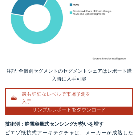
注記: 全個別セグメントのセグメントシェアはレポート購
画像 © Mordor Intelligence。再利用にはCC BY 4.0の表示が必要です。
入時に入手可能
技術別：静電容量式センシングが勢いを増す
ピエゾ抵抗式アーキテクチャは、メーカーが成熟した