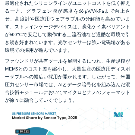
最適化されたシリコンラインがユニットコストを低く抑え
る一方、グラフェン膜が感度を66 µV/V/kPaまで向上さ
せ、高度計や医療用ウェアラブルの分解能を高めていま
す。ストレインゲージデバイスは、炭化ケイ素バリアント
が600°Cで安定して動作する上流石油など過酷な環境で引
き続き好まれています。光学センサーは強い電磁場がある
環境での採用が進んでいます。
ファウンドリが共有ツールを展開するにつれ、生産規模が
MEMSとのコスト差を縮小し、大量生産の医療用ディスポ
ーザブルへの幅広い採用が開かれます。したがって、米国
圧力センサー市場では、AIとデータ暗号化を組み込んだ混
合技術モジュールにおいてマイクロとナノのフォーマット
が徐々に融合していくでしょう。