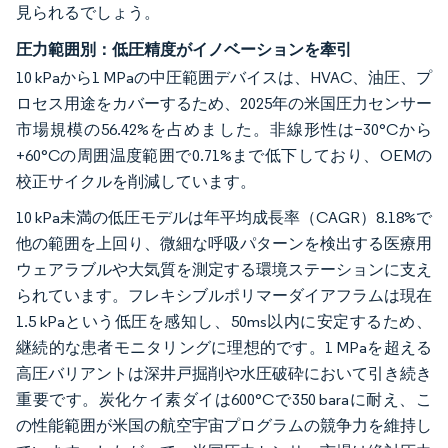
見られるでしょう。
圧力範囲別：低圧精度がイノベーションを牽引
10 kPaから1 MPaの中圧範囲デバイスは、HVAC、油圧、プ
ロセス用途をカバーするため、2025年の米国圧力センサー
市場規模の56.42%を占めました。非線形性は−30°Cから
+60°Cの周囲温度範囲で0.71%まで低下しており、OEMの
校正サイクルを削減しています。
10 kPa未満の低圧モデルは年平均成長率（CAGR）8.18%で
他の範囲を上回り、微細な呼吸パターンを検出する医療用
ウェアラブルや大気質を測定する環境ステーションに支え
られています。フレキシブルポリマーダイアフラムは現在
1.5 kPaという低圧を感知し、50ms以内に安定するため、
継続的な患者モニタリングに理想的です。1 MPaを超える
高圧バリアントは深井戸掘削や水圧破砕において引き続き
重要です。炭化ケイ素ダイは600°Cで350 baraに耐え、こ
の性能範囲が米国の航空宇宙プログラムの競争力を維持し