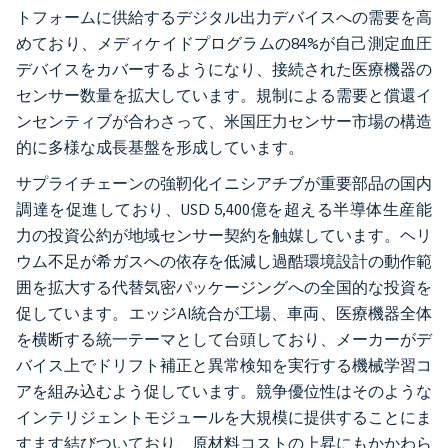
トフォームに供給するデジタル出力デバイスへの需要を高
めており、メディケイドプログラムの84%が自己測定血圧
デバイスをカバーするようになり、接続された医療機器の
センサー数量を拡大しています。規制による需要と償還イ
ンセンティブが合わさって、米国圧力センサー市場の構造
的に多様な成長基盤を形成しています。
サプライチェーンの強靭化イニシアチブが重要部品の国内
調達を促進しており、USD 5,400億を超える半導体生産能
力の投資公約が地域センサー契約を触媒しています。ヘリ
ウム不足が希ガスへの依存を低減し過酷環境設計の動作範
囲を拡大する代替気密パッケージングへの全国的な投資を
促しています。エッジAI統合が工場、車両、医療機器全体
を横断する統一テーマとして台頭しており、メーカーがデ
バイス上でドリフト補正と異常検知を実行する機械学習コ
アを組み込むよう促しています。競争優位性はそのような
インテリジェントモジュールを大規模に提供することにま
すます結びついており、原材料コストの上昇にもかかわら