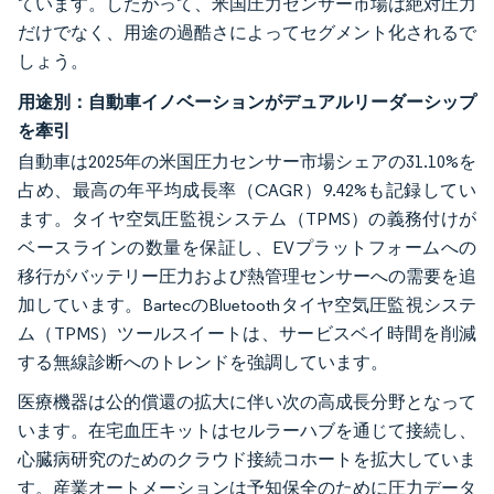
ています。したがって、米国圧力センサー市場は絶対圧力
だけでなく、用途の過酷さによってセグメント化されるで
しょう。
用途別：自動車イノベーションがデュアルリーダーシップ
を牽引
自動車は2025年の米国圧力センサー市場シェアの31.10%を
占め、最高の年平均成長率（CAGR）9.42%も記録してい
ます。タイヤ空気圧監視システム（TPMS）の義務付けが
ベースラインの数量を保証し、EVプラットフォームへの
移行がバッテリー圧力および熱管理センサーへの需要を追
加しています。BartecのBluetoothタイヤ空気圧監視システ
ム（TPMS）ツールスイートは、サービスベイ時間を削減
する無線診断へのトレンドを強調しています。
医療機器は公的償還の拡大に伴い次の高成長分野となって
います。在宅血圧キットはセルラーハブを通じて接続し、
心臓病研究のためのクラウド接続コホートを拡大していま
す。産業オートメーションは予知保全のために圧力データ