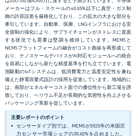
はUSD 351億4,000万に達すると予測されています。半導体
メーカーはフル・スケールの±0.05%以下に真空・ガス制
御の許容誤差を厳格化しており、この拡大の大きな部分を
牽引しています。自動車、医療、LNGインフラにおける安
全規制の強化により、サプライチェーンがストレスに直面
する状況でも需要は堅調を維持しています。MEMSと
NEMSプラットフォームの融合がコスト曲線を再形成して
おり、ナノスケールデバイスがAI対応モジュールへの統合
を容易にしながら新たな精度基準を打ち立てています。電
池駆動のIoTシステムは、低消費電力と温度安定性を兼ね
備えた静電容量式設計の採用を促進しています。地域的に
は、南部がエネルギーコスト面での優位性から新工場を誘
致しており、ヘリウム不足が長期的な気密性を向上させる
パッケージング革新を促しています。
主要レポートのポイント
センサータイプ別では、MEMSが2025年の米国圧
力センサー市場シェアの30.62%を占めました。