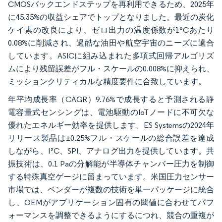
CMOSバックエンドステップを再利用できるため、2025年
に45.35%の収益シェアでトップとなりました。最近の炭化
ケイ素の改良により、ゼロ出力の温度係数が1°Cあたり
0.08%に削減され、過酷な油田や航空宇宙のニーズに適合
しています。ASICに組み込まれた多項式回帰アルゴリズ
ムにより残留誤差がフル・スケールの0.008%に抑えられ、
ミッションクリティカルな精度要件に合致しています。
年平均成長率（CAGR）9.76%で成長すると予測される静
電容量式センシングは、電池駆動のIoTノードに不可欠な
優れたエネルギー効率を提供します。ES Systemsの2024年
リリース製品は±0.25%フル・スケールの総合誤差を達成
しながら、I²C、SPI、アナログ出力を提供しています。共
振技術は、0.1 Paの分解能が半導体チャンバー圧力を制御
する特殊真空ゲージに留まっています。米国圧力センサー
市場では、ベンダーが複数の技術を単一パッケージに統合
し、OEMがアプリケーション固有の閾値に合わせてパフ
ォーマンスを調整できるようにするにつれ、競合の重複が