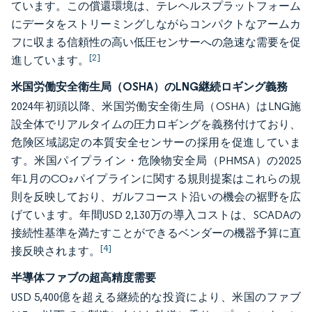
ています。この償還環境は、テレヘルスプラットフォーム
にデータをストリーミングしながらコンパクトなアームカ
フに収まる信頼性の高い低圧センサーへの急速な需要を促
[2]
進しています。
米国労働安全衛生局（OSHA）のLNG継続ロギング義務
2024年初頭以降、米国労働安全衛生局（OSHA）はLNG施
設全体でリアルタイムの圧力ロギングを義務付けており、
危険区域認定の本質安全センサーの採用を促進していま
す。米国パイプライン・危険物安全局（PHMSA）の2025
年1月のCO₂パイプラインに関する規則提案はこれらの規
則を反映しており、ガルフコースト沿いの機会の裾野を広
げています。年間USD 2,130万の導入コストは、SCADAの
接続性基準を満たすことができるベンダーの機器予算に直
[4]
接反映されます。
半導体ファブの超高精度需要
USD 5,400億を超える継続的な投資により、米国のファブ