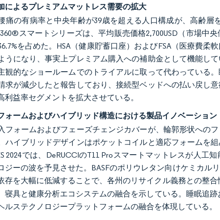
加によるプレミアムマットレス需要の拡大
腰痛の有病率と中央年齢が39歳を超える人口構成が、高齢層を
rの360®スマートシリーズは、平均販売価格2,700USD（市場中央
36.7%を占めた。HSA（健康貯蓄口座）およびFSA（医療
ようになり、事実上プレミアム購入への補助金として機能して
主観的なショールームでのトライアルに取って代わっている。
請求が減少したと報告しており、接続型ベッドへの払い戻し意
高利益率セグメントを拡大させている。
フォームおよびハイブリッド構造における製品イノベーション
入フォームおよびフェーズチェンジカバーが、輪郭形状へのフ
。ハイブリッドデザインはポケットコイルと適応フォームを組
S 2024では、DeRUCCIのT11 Proスマートマットレス
ロジーの波を予見させた。BASFのポリウレタン向けケミカル
依存を大幅に低減することで、各州のリサイクル義務との整合
、寝具と健康分析エコシステムの融合を示している。睡眠追跡お
ヘルステクノロジープラットフォームの融合を体現している。