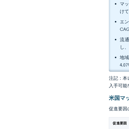
マッ
けて
エン
CA
流通
し、
地域
4.
注記：本レ
入手可能
米国マ
促進要因
促進要因