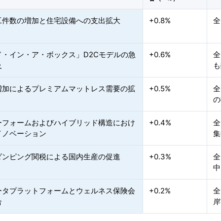
工件数の増加と住宅設備への支出拡大
+0.8%
全
ド・イン・ア・ボックス」D2Cモデルの急
+0.6%
全
及
も
増加によるプレミアムマットレス需要の拡
+0.5%
全
の
ーフォームおよびハイブリッド構造におけ
+0.4%
全
イノベーション
集
ダンピング関税による国内生産の促進
+0.3%
全
中
ータプラットフォームとウェルネス保険会
+0.2%
全
合
岸