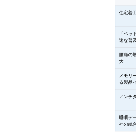
住宅着
「ベッ
速な普
腰痛の
大
メモリ
る製品
アンチ
睡眠デ
社の統