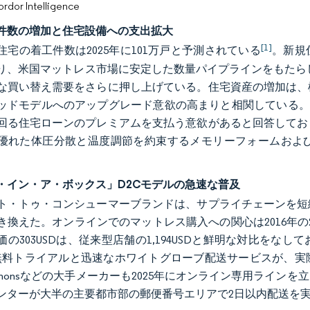
or Intelligence
件数の増加と住宅設備への支出拡大
[1]
住宅の着工件数は2025年に101万戸と予測されている
。新規
り、米国マットレス市場に安定した数量パイプラインをもたら
な買い替え需要をさらに押し上げている。住宅資産の増加は、
ッドモデルへのアップグレード意欲の高まりと相関している。
回る住宅ローンのプレミアムを支払う意欲があると回答してお
優れた体圧分散と温度調節を約束するメモリーフォームおよ
・イン・ア・ボックス」D2Cモデルの急速な普及
ト・トゥ・コンシューマーブランドは、サプライチェーンを短
換えた。オンラインでのマットレス購入への関心は2016年の27%
価の303USDは、従来型店舗の1,194USDと鮮明な対比を
の無料トライアルと迅速なホワイトグローブ配送サービスが、
 Simmonsなどの大手メーカーも2025年にオンライン専用ラ
ンターが大半の主要都市部の郵便番号エリアで2日以内配送を