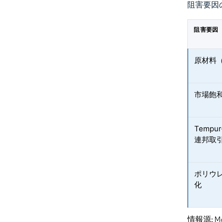
阻害要因
阻害要因
原材料
市場飽
Tempu
連邦取
ポリウ
化
情報源: Mord