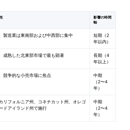
性
影響の時間
軸
、製造業は東南部および中西部に集中
短期（2
年以内）
、成熟した北東部市場で最も顕著
長期（4
年以上）
、競争的な小売市場に焦点
中期
（2〜4
年）
カリフォルニア州、コネチカット州、オレゴ
中期
ードアイランド州で施行
（2〜4
年）