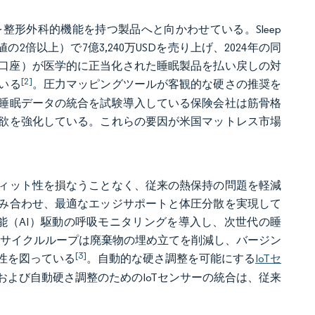
整形外科的機能を持つ製品へと向かわせている。Sleep
値の2倍以上）で7億3,240万USDを売り上げ、2024年の同
費柔軟口座）が医学的に正当化された睡眠製品を払い戻しの対
[2]
いる
。圧力マッピングツールが客観的な硬さの推奨を
睡眠データの統合を試験導入している保険会社は筋骨格
欲を強化している。これらの要因が米国マットレス市場
ィット性を損なうことなく、従来の熱保持の問題を軽減
み合わせ、最適なエッジサポートと体圧分散を実現して
が人工知能（AI）駆動の呼吸モニタリングを導入し、次世代の睡
リサイクルループは廃棄物の埋め立てを削減し、バージン
[3]
性を図っている
。自動的な硬さ調整を可能にする
IoTセ
よび自動硬さ調整のためのIoTセンサーの統合は、従来