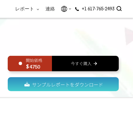
レポート
連絡
+1 617-765-2493
4750