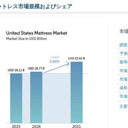
ットレス市場規模およびシェア
市
調査
予測
基準
市場規
市場規
成長率 
画像 © Mordor Intelligence。再利用にはCC BY 4
市場
画像 ©
主要