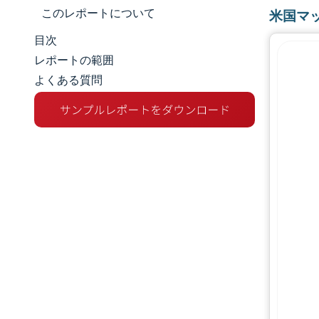
このレポートについて
米国マ
目次
市場規模とシェア
レポートの範囲
よくある質問
市場分析
トレンドとインサイト
セグメント分析
地理分析
競争環境
主要プレーヤー
業界の動向