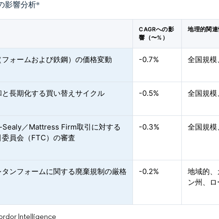
の影響分析
*
CAGRへの影
地理的関連
響（〜%）
（フォームおよび鉄鋼）の価格変動
-0.7%
全国規模
和と長期化する買い替えサイクル
-0.5%
全国規模
r-Sealy／Mattress Firm取引に対する
-0.3%
全国規模
引委員会（FTC）の審査
レタンフォームに関する廃棄規制の厳格
-0.2%
地域的、
ン州、ロ
or Intelligence