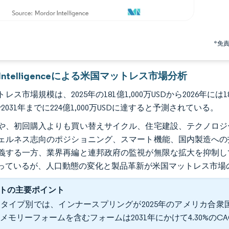
*免
r Intelligenceによる米国マットレス市場分析
レス市場規模は、2025年の181億1,000万USDから2026年には1
%で2031年までに224億1,000万USDに達すると予測されている。
や、初回購入よりも買い替えサイクル、住宅建設、テクノロジ
ェルネス志向のポジショニング、スマート機能、国内製造への
義する一方、業界再編と連邦政府の監視が無限な拡大を抑制し
っているが、人口動態の変化と製品革新が米国マットレス市場
トの主要ポイント
タイプ別では、インナースプリングが2025年のアメリカ合衆国
メモリーフォームを含むフォームは2031年にかけて4.30%の