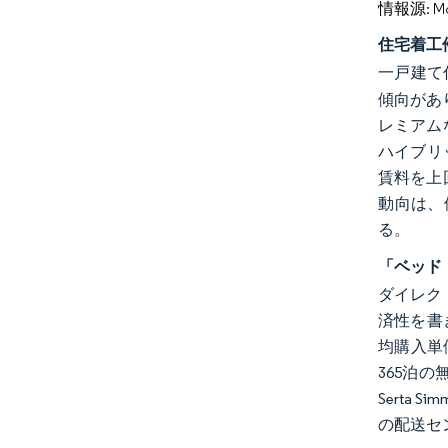
情報源: Mord
住宅着工
一戸建て
傾向があ
レミアム
ハイブリ
賃料を上
動向は、
る。
「ベッド
ダイレク
済性を書き
均購入単
365泊
Serta
の配送セ