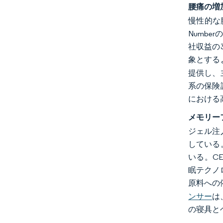
腰痛の増
慢性的な
Numbe
社収益の
象とする
提供し、
系の保険
における
メモリー
ジェル注
している
いる。CE
眠テクノ
原料への
ンサー
は
の寝具と