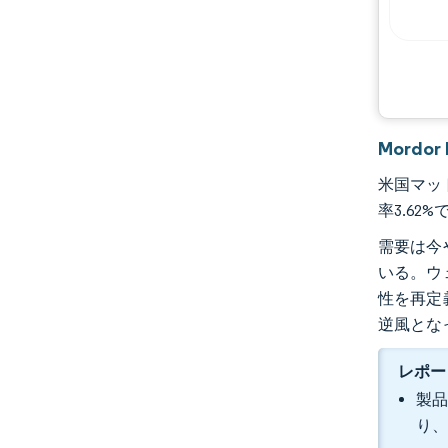
Mordo
米国マット
率3.62
需要は今
いる。ウ
性を再定
逆風とな
レポー
製品
り、