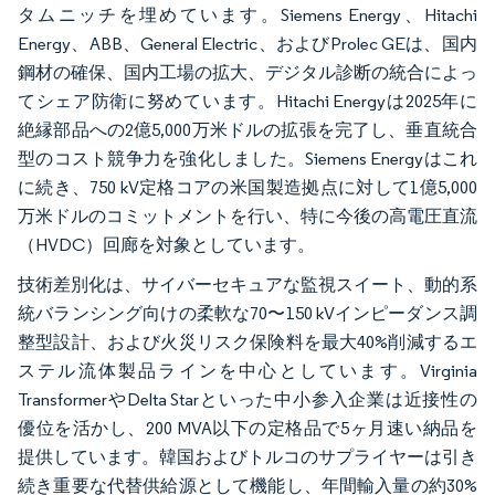
タムニッチを埋めています。Siemens Energy、Hitachi
Energy、ABB、General Electric、およびProlec GEは、国内
鋼材の確保、国内工場の拡大、デジタル診断の統合によっ
てシェア防衛に努めています。Hitachi Energyは2025年に
絶縁部品への2億5,000万米ドルの拡張を完了し、垂直統合
型のコスト競争力を強化しました。Siemens Energyはこれ
に続き、750 kV定格コアの米国製造拠点に対して1億5,000
万米ドルのコミットメントを行い、特に今後の高電圧直流
（HVDC）回廊を対象としています。
技術差別化は、サイバーセキュアな監視スイート、動的系
統バランシング向けの柔軟な70〜150 kVインピーダンス調
整型設計、および火災リスク保険料を最大40%削減するエ
ステル流体製品ラインを中心としています。Virginia
TransformerやDelta Starといった中小参入企業は近接性の
優位を活かし、200 MVA以下の定格品で5ヶ月速い納品を
提供しています。韓国およびトルコのサプライヤーは引き
続き重要な代替供給源として機能し、年間輸入量の約30%