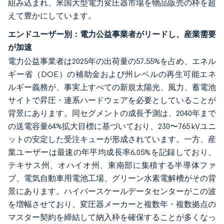
組み込まれ、米国大型電力変圧器市場を物品販売の枠を超
えて豊かにしています。
エンドユーザー別：電力公益事業者がリードし、産業需要
が加速
電力公益事業者は2025年の出荷量の57.55%を占め、エネル
ギー省（DOE）の補助金および州レベルの再生可能エネ
ルギー義務が、事実上すべての新規太陽光、風力、蓄電池
サイトで昇圧・連系ハードウェアを必要としていることが
背景にあります。同セグメントの成長予測は、2040年まで
の送電容量64%拡大目標に基づいており、230〜765 kVユニ
ットの安定した受注キューが形成されています。一方、産
業ユーザーは最速の年平均成長率6.05%を記録しており、
テキサス州、オハイオ州、東南部に集積する半導体ファ
ブ、電気自動車用電池工場、グリーン水素電解槽がその背
景にあります。ハイパースケールデータセンターがこの波
を増幅させており、変圧器メーカーと複数年・複数拠点の
マスター契約を締結して納入枠を確保することが多くなっ