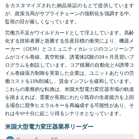
をカスタマイズされた納品保証のもとで提供しています
が、政策当局がサプライチェーンの強靭化を強調する中、
監視の目が厳しくなっています。
労働力不足がワイルドカードとして浮上しています。高齢
化する技術者層と急騰する生産目標の衝突により、機器メ
ーカー（OEM）とコミュニティカレッジのコンソーシア
ムがコイル巻線、真空乾燥、誘電体試験の24ヶ月見習いプ
ログラムを創設しています。コア積層の自動化とAI誘導コ
イル巻線張力制御を実装した企業は、ユニットあたりの労
働コストを15%削減し、賃金インフレを緩和しています。
これらの業務的な転換は、米国大型電力変圧器市場の軌道
を踏まえれば、需要が長期にわたり既存の生産能力を上回
る場合に競争ヒエラルキーを再編成する可能性があり、そ
れは今や十分に起こり得るシナリオとなっています。
米国大型電力変圧器業界リーダー