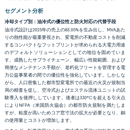
セグメント分析
冷却タイプ別：油冷式の優位性と防火対応の代替手段
油冷式設計は2025年の売上の83.05%を生み出し、MVAあた
りの熱性能が最重要視され、変電所の不動産コストを削減
するコンパクトなフットプリントが求められる大電力用途
のデフォルトソリューションとしての地位を固めていま
す。成熟したサプライチェーン、幅広い性能範囲、および
簡便なメンテナンス手順が、老朽化フリートを管理する電
力公益事業者の間での優位性を強化しています。しかしな
がら、人口密集した都市型変電所での最近の火災が規制当
局の精査を促し、空冷式およびエステル流体ユニットの試
験導入を後押ししています。後者は330°Cを超える引火点
によりNFPA（米国防火協会）の都市防火規制を満たしま
すが、粘度が高いためコア窓寸法の拡大が必要となり、銅
の使用量とコストが増加します。