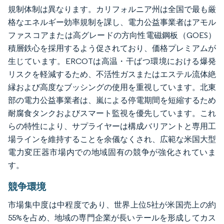
規制体制は異なります。カリフォルニア州は全国で最も厳
格なエネルギー効率規制を課し、電力公益事業者はアモル
ファスコアまたは高グレードの方向性電磁鋼板（GOES）
積層鉄心を採用するよう促されており、価格プレミアムが
生じています。ERCOTは高温・干ばつ環境における爆発
リスクを軽減するため、不活性ガスまたはエステル流体絶
縁および高度なブッシングの使用を重視しています。北東
部の電力公益事業者は、嵐による停電期間を短縮するため
耐腐食タンクおよびスマート監視を優先しています。これ
らの特性により、サプライヤーは構成バリアントと専用工
場ラインを維持することを余儀なくされ、広範な米国大型
電力変圧器市場内での地域固有の競争が強化されていま
す。
競争環境
市場集中度は中程度であり、世界上位5社が米国売上の約
55%を占め、地域の専門企業が長いテールを形成してカス