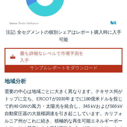
注記: 全セグメントの個別シェアはレポート購入時に入手
画像 © Mordor Intelligence。再利用にはCC BY 4.0の表示が必要です。
可能
地域分析
需要の中心は地域ごとに大きく異なります。テキサス州が
トップに立ち、ERCOTが2030年までに180億米ドルを投じ
て約40 GWの風力・太陽光を統合し、345 kVおよび500 kV
自動変圧器の大規模調達を引き起こしています。カリフォ
ルニア州がこれに続き、積極的な再生可能エネルギーポー