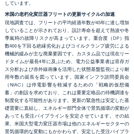
しています。
米国の老朽化変圧器フリートの更新サイクルの加速
現地調査では、フリートの平均経過年数が45年に達し増加
していることが示されており、設計寿命を超えて熱波や冬
季嵐時の故障リスクが高まっています。重合度（DP）指
数400を下回る絶縁劣化およびコイルクランプ疲労による
機械的緩みが主な廃棄要因です。カスタム品では現在リー
ドタイムが最長4年に及ぶため、電力公益事業者は溶存ガ
ス分析および赤外線画像を活用した状態基盤監視により耐
用年数の延長を図っています。国家インフラ諮問委員会
（NIAC）は停電影響を軽減するための「戦略的仮想備
蓄」の創設を求めており、これは重要定格品の待機調達を
制度化する可能性があります。更新の緊急性は安定した基
礎需要に直結し、エネルギー部門全体で景気循環の変動が
あっても受注パイプラインを安定させています。その結
果、米国大型電力変圧器市場は他のエネルギーセクターの
景気循環的な変動にもかかわらず、安定した受注パイプラ