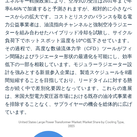
エネルギー転換政策により、空冷式の受注は2031年まで年
率6.46%で加速すると予測されますが、相対的に小さなベ
ースからの拡大です。コストとリスクのバランスを取る電
力公益事業者は、油流指向チャンネルと強制空冷ラジエー
ターを組み合わせたハイブリッド冷却を試験し、サイクル
負荷下でホットスポット温度を10°C低下させています。
その過程で、高度な数値流体力学（CFD）ツールがフィ
ン間隔およびラジエーター形状の最適化を可能にし、効率
低下の一部を相殺しています。モジュラーラジエーター設
計を強みとする新規参入企業は、製造スケジュールを8週
間短縮することを目指しており、リードタイムに対する懸
念が続く中で差別化要因となっています。これらの進展
は、米国大型電力変圧器市場における既存の油冷式事業者
を排除することなく、サプライヤーの機会を総体的に広げ
ています。