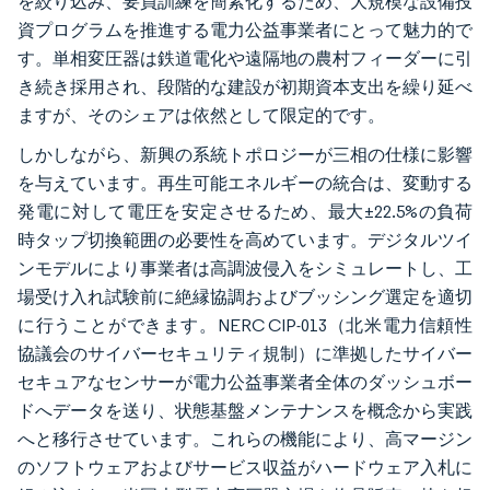
を絞り込み、要員訓練を簡素化するため、大規模な設備投
資プログラムを推進する電力公益事業者にとって魅力的で
す。単相変圧器は鉄道電化や遠隔地の農村フィーダーに引
き続き採用され、段階的な建設が初期資本支出を繰り延べ
ますが、そのシェアは依然として限定的です。
しかしながら、新興の系統トポロジーが三相の仕様に影響
を与えています。再生可能エネルギーの統合は、変動する
発電に対して電圧を安定させるため、最大±22.5%の負荷
時タップ切換範囲の必要性を高めています。デジタルツイ
ンモデルにより事業者は高調波侵入をシミュレートし、工
場受け入れ試験前に絶縁協調およびブッシング選定を適切
に行うことができます。NERC CIP-013（北米電力信頼性
協議会のサイバーセキュリティ規制）に準拠したサイバー
セキュアなセンサーが電力公益事業者全体のダッシュボー
ドへデータを送り、状態基盤メンテナンスを概念から実践
へと移行させています。これらの機能により、高マージン
のソフトウェアおよびサービス収益がハードウェア入札に