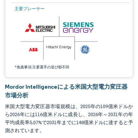
画像 © Mordor Intelligence。再利用にはCC BY 4.0の表示が必要です。
主要プレーヤー
*免責事項:主要選手の並び順不同
Mordor Intelligenceによる米国大型電力変圧器
市場分析
米国大型電力変圧器市場規模は、2025年の109億米ドルか
ら2026年には116億米ドルに成長し、2026年～2031年の年
平均成長率5.07%で2031年までに148億米ドルに達すると予
測されています。