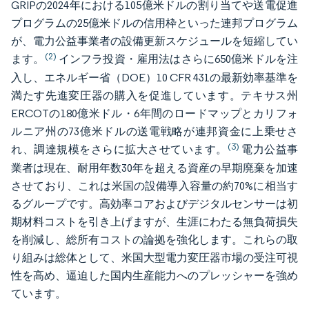
GRIPの2024年における105億米ドルの割り当てや送電促進
プログラムの25億米ドルの信用枠といった連邦プログラム
が、電力公益事業者の設備更新スケジュールを短縮してい
(2)
ます。
インフラ投資・雇用法はさらに650億米ドルを注
入し、エネルギー省（DOE）10 CFR 431の最新効率基準を
満たす先進変圧器の購入を促進しています。テキサス州
ERCOTの180億米ドル・6年間のロードマップとカリフォ
ルニア州の73億米ドルの送電戦略が連邦資金に上乗せさ
(3)
れ、調達規模をさらに拡大させています。
電力公益事
業者は現在、耐用年数30年を超える資産の早期廃棄を加速
させており、これは米国の設備導入容量の約70%に相当す
るグループです。高効率コアおよびデジタルセンサーは初
期材料コストを引き上げますが、生涯にわたる無負荷損失
を削減し、総所有コストの論拠を強化します。これらの取
り組みは総体として、米国大型電力変圧器市場の受注可視
性を高め、逼迫した国内生産能力へのプレッシャーを強め
ています。