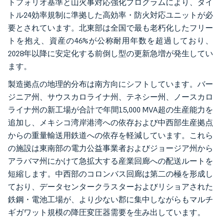
トフォリオ基準と山火事対応強化プログラムにより、タイ
トル24効率規制に準拠した高効率・防火対応ユニットが必
要とされています。北東部は全国で最も老朽化したフリー
トを抱え、資産の46%が公称耐用年数を超過しており、
2028年以降に安定化する前倒し型の更新急増が発生してい
ます。
製造拠点の地理的分布は南方向にシフトしています。バー
ジニア州、サウスカロライナ州、テネシー州、ノースカロ
ライナ州の新工場が合計で年間15,000 MVA超の生産能力を
追加し、メキシコ湾岸港湾への依存および中西部生産拠点
からの重量輸送用鉄道への依存を軽減しています。これら
の施設は東南部の電力公益事業者およびジョージア州から
アラバマ州にかけて急拡大する産業回廊への配送ルートを
短縮します。中西部のコロンバス回廊は第二の極を形成し
ており、データセンタークラスターおよびリショアされた
鉄鋼・電池工場が、より少ない郡に集中しながらもマルチ
ギガワット規模の降圧変圧器需要を生み出しています。