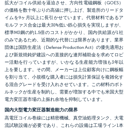
拡大がコイル供給を逼迫させ、方向性電磁鋼板（GOES）
の価格を数十年ぶりの高値に押し上げ、製造所のリードタ
イムを9ヶ月以上に長引かせています。代替材料であるア
モルファス合金は最大30%低い鉄心損失を実現しますが、
標準M3鋼の約1.5倍のコストがかかり、国内供給源が1社
のみであるため、近期的な代替には限界があります。業界
団体は国防生産法（Defense Production Act）の優先適用お
よび新規焼鈍炉建設への直接的な連邦補助金を求めてロビ
ー活動を行っていますが、いかなる生産能力増強も3年以
上を要します。その間、メーカーは上位顧客向けに鋼板幅
を割り当て、小規模な購入者には損失計算保証を複雑化す
る混合グレードを受け入れさせています。この材料のボト
ルネックが生産を制約し、需要が増加する中でも米国大型
電力変圧器市場の上振れ余地を抑制しています。
国内大型電力変圧器製造能力の限界
高電圧コイル巻線には精密機械、真空油処理タンク、大電
流試験設備が必要であり、これらの設備は工場ライン1本