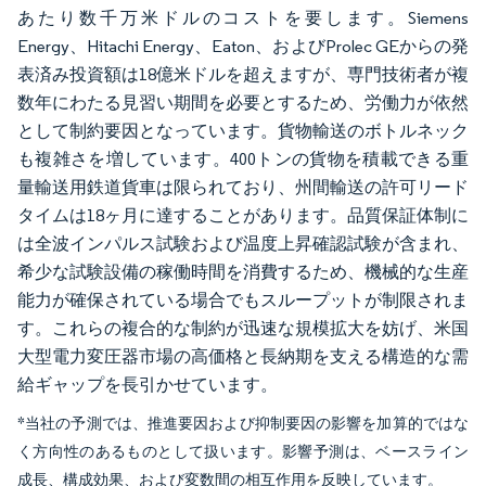
あたり数千万米ドルのコストを要します。Siemens
Energy、Hitachi Energy、Eaton、およびProlec GEからの発
表済み投資額は18億米ドルを超えますが、専門技術者が複
数年にわたる見習い期間を必要とするため、労働力が依然
として制約要因となっています。貨物輸送のボトルネック
も複雑さを増しています。400トンの貨物を積載できる重
量輸送用鉄道貨車は限られており、州間輸送の許可リード
タイムは18ヶ月に達することがあります。品質保証体制に
は全波インパルス試験および温度上昇確認試験が含まれ、
希少な試験設備の稼働時間を消費するため、機械的な生産
能力が確保されている場合でもスループットが制限されま
す。これらの複合的な制約が迅速な規模拡大を妨げ、米国
大型電力変圧器市場の高価格と長納期を支える構造的な需
給ギャップを長引かせています。
*当社の予測では、推進要因および抑制要因の影響を加算的ではな
く方向性のあるものとして扱います。影響予測は、ベースライン
成長、構成効果、および変数間の相互作用を反映しています。