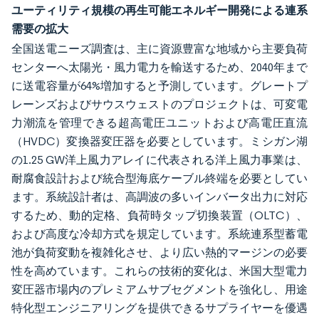
ユーティリティ規模の再生可能エネルギー開発による連系
需要の拡大
全国送電ニーズ調査は、主に資源豊富な地域から主要負荷
センターへ太陽光・風力電力を輸送するため、2040年まで
に送電容量が64%増加すると予測しています。グレートプ
レーンズおよびサウスウェストのプロジェクトは、可変電
力潮流を管理できる超高電圧ユニットおよび高電圧直流
（HVDC）変換器変圧器を必要としています。ミシガン湖
の1.25 GW洋上風力アレイに代表される洋上風力事業は、
耐腐食設計および統合型海底ケーブル終端を必要としてい
ます。系統設計者は、高調波の多いインバータ出力に対応
するため、動的定格、負荷時タップ切換装置（OLTC）、
および高度な冷却方式を規定しています。系統連系型蓄電
池が負荷変動を複雑化させ、より広い熱的マージンの必要
性を高めています。これらの技術的変化は、米国大型電力
変圧器市場内のプレミアムサブセグメントを強化し、用途
特化型エンジニアリングを提供できるサプライヤーを優遇