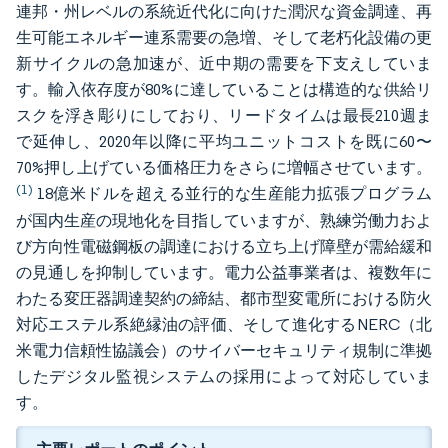
連邦・州レベルの系統近代化に向けた潤沢な資金調達、再
生可能エネルギー連系需要の急増、そして老朽化設備の更
新サイクルの急加速が、近中期の需要を下支えしていま
す。輸入依存度が80%に達していることは構造的な供給リ
スクを浮き彫りにしており、リードタイムは最長210週ま
で延伸し、2020年以降に平均ユニットコストを既に60〜
70%押し上げている価格圧力をさらに増幅させています。
(1)
18億米ドルを超える並行的な生産能力拡張プログラム
が国内生産の現地化を目指していますが、熟練労働力およ
び方向性電磁鋼板の調達における立ち上げ障壁が需給緩和
の見通しを抑制しています。電力公益事業者は、複数年に
わたる変圧器調達契約の締結、都市型変電所における防火
対応エステル系絶縁油の評価、そして進化するNERC（北
米電力信頼性協議会）のサイバーセキュリティ規制に準拠
したデジタル監視システムの採用によって対応していま
す。