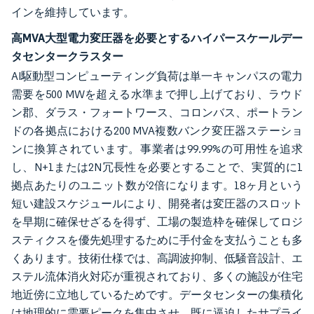
インを維持しています。
高MVA大型電力変圧器を必要とするハイパースケールデー
タセンタークラスター
AI駆動型コンピューティング負荷は単一キャンパスの電力
需要を500 MWを超える水準まで押し上げており、ラウド
ン郡、ダラス・フォートワース、コロンバス、ポートラン
ドの各拠点における200 MVA複数バンク変圧器ステーショ
ンに換算されています。事業者は99.99%の可用性を追求
し、N+1または2N冗長性を必要とすることで、実質的に1
拠点あたりのユニット数が2倍になります。18ヶ月という
短い建設スケジュールにより、開発者は変圧器のスロット
を早期に確保せざるを得ず、工場の製造枠を確保してロジ
スティクスを優先処理するために手付金を支払うことも多
くあります。技術仕様では、高調波抑制、低騒音設計、エ
ステル流体消火対応が重視されており、多くの施設が住宅
地近傍に立地しているためです。データセンターの集積化
は地理的に需要ピークを集中させ、既に逼迫したサプライ