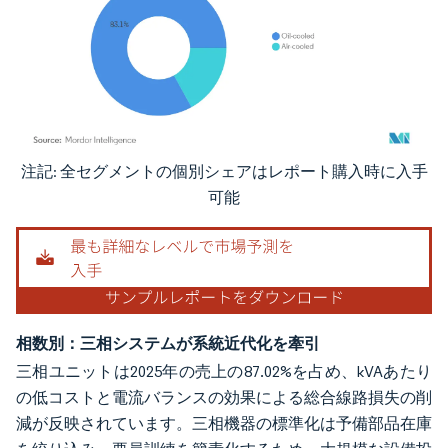
注記: 全セグメントの個別シェアはレポート購入時に入手
画像 © Mordor Intelligence。再利用にはCC BY 4.0の表示が必要です。
可能
相数別：三相システムが系統近代化を牽引
三相ユニットは2025年の売上の87.02%を占め、kVAあたり
の低コストと電流バランスの効果による総合線路損失の削
減が反映されています。三相機器の標準化は予備部品在庫