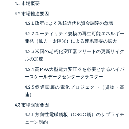
4.1 市場概要
4.2 市場推進要因
4.2.1 政府による系統近代化資金調達の急増
4.2.2 ユーティリティ規模の再生可能エネルギー
開発（風力・太陽光）による連系需要の拡大
4.2.3 米国の老朽化変圧器フリートの更新サイク
ルの加速
4.2.4 高MVA大型電力変圧器を必要とするハイパ
ースケールデータセンタークラスター
4.2.5 鉄道回廊の電化プロジェクト（貨物・高
速）
4.3 市場阻害要因
4.3.1 方向性電磁鋼板（CRGO鋼）のサプライチ
ェーン制約