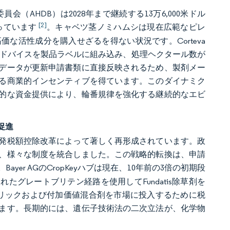
AHDB）は2028年まで継続する13万6,000米ドル
[2]
行っています
。キャベツ茎ノミハムシは現在広範なピレ
な活性成分を購入せざるを得ない状況です。Corteva
性管理のアドバイスを製品ラベルに組み込み、処理ヘクタール数が
データが更新申請書類に直接反映されるため、製剤メー
る商業的インセンティブを得ています。このダイナミク
続的な資金提供により、輪番規律を強化する継続的なエビ
促進
発税額控除改革によって著しく再形成されています。政
、様々な制度を統合しました。この戦略的転換は、申請
。Bayer AGのCropKeyハブは現在、10年前の3倍の初期段
化されたグレートブリテン経路を使用してFundatis除草剤を
業も、ジェネリックおよび付加価値混合剤を市場に投入するために税
ます。長期的には、遺伝子技術法の二次立法が、化学物