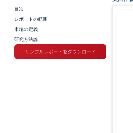
目次
市場規模とシェア
レポートの範囲
市場分析
市場の定義
研究方法論
トレンドとインサイト
セグメント分析
地理分析
競争環境
主要プレーヤー
業界の動向