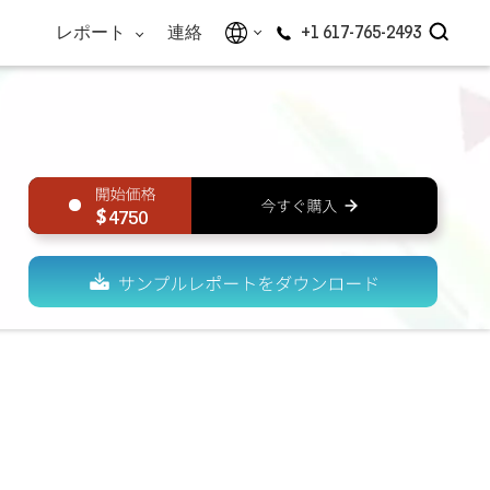
レポート
連絡
+1 617-765-2493
4750