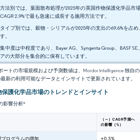
方法別では、葉面散布処理が2025年の英国作物保護化学品市場規模
CAGR 2.9%で最も急速に成長する施用方法です。
タイプ別では、穀物・シリアルが2025年の支出の69.6%を占め、
ます。
中度は中程度であり、Bayer AG、Syngenta Group、BASF SE、Cort
ェアの大部分を集合的に保有しています。
ートの市場規模および予測数値は、Mordor Intelligence
の最新の利用可能なデータとインサイトで更新されています。
物保護化学品市場のトレンドとインサイト
の影響分析
*
（～）CAGR予測へ
の影響（%）
理プログラムの増加
+0.3%