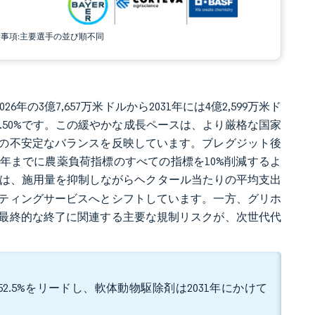
責事項:主要選手の並び順不同
年の3億7,657万米ドルから2031年には4億2,599万米ド
は2.50%です。この緩やかな成長ペースは、より厳格な国家
の不安定なバランスを反映しています。ブレグジット後
30年までに農薬負荷指標のすべての指標を10%削減するよ
は、施用量を抑制しながらヘクタール当たりの平均支出
ティングサービスへとシフトしています。一方、グリホ
の最終的な終了に関連する主要な規制リスクが、次世代代
2.5%をリードし、軟体動物駆除剤は2031年にかけて