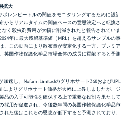
用拡大
ハムシおよびポレンビートルの閾値をモニタリングするために設計
布からリアルタイムの閾値ベースの意思決定へと転換さ
となく殺虫剤費用が大幅に削減されたと報告されていま
024年に最大残留基準値（MRL）を超えるサンプルの事
は、この動向により散布量が安定化する一方、プレミア
、英国作物保護化学品市場全体の成長に貢献すると予測
ufarm Limitedのグリホサート360およびUPL
供給混乱によりグリホサート価格が大幅に上昇しましたが、ジ
製品の入手可能性を確保する上で重要な役割を果たして
の採用が促進され、今後数年間の英国作物保護化学品市
された後はこれらの恩恵が低下すると予測されており、