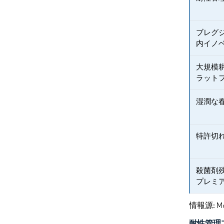
ブレグ
内イノ
大規模
ラット
湿潤な
特許切
殺菌剤
プレミ
情報源: Mord
耐性管理