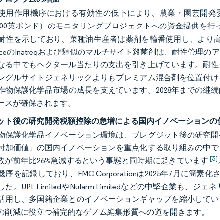
使用作用機序における有効性の低下により、農業・園芸開発委員会（
7,500英ポンド）のモニタリングプロジェクトへの資金提供を
耐性を示しており、菜種油生産者は薬剤を輪番使用し、より高価
cienceのInatreqおよび類似のマルチサイト殺菌剤は、耐
なる中でもヘクタール当たりの支出を引き上げています。耐性
ングルサイトジェネリックよりもプレミアム混合剤を位置付け
作物保護化学品市場の成長を支えています。2028年までの継
ースが確保されます。
ット後の研究開発税額控除の急増による国内イノベーションの
物保護化学品イノベーション環境は、ブレグジット後の研究開
付加価値」の国内イノベーションを重点化する取り組みの中で
[3]
数が前年比26%急減するという事態と同時期に起きています
序を記録しており、FMC Corporationは2025年7月に簡素
た。UPL LimitedやNufarm Limitedなどの中堅企
活用し、多国籍企業とのイノベーションギャップを縮小してい
の削減に役立つ補完的なゲノム編集形質への道を開きます。