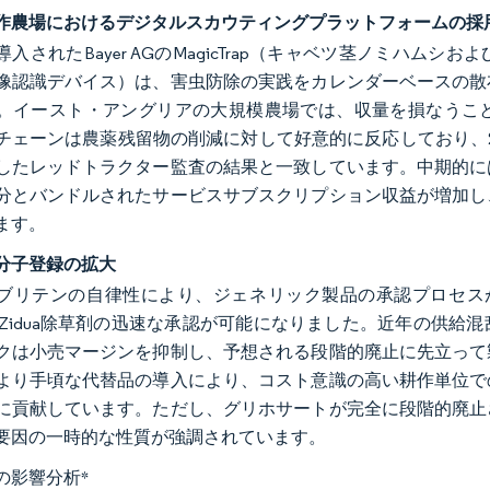
作農場におけるデジタルスカウティングプラットフォームの採
に導入されたBayer AGのMagicTrap（キャベツ茎ノミ
像認識デバイス）は、害虫防除の実践をカレンダーベースの散
。イースト・アングリアの大規模農場では、収量を損なうこ
チェーンは農薬残留物の削減に対して好意的に反応しており、2
したレッドトラクター監査の結果と一致しています。中期的に
分とバンドルされたサービスサブスクリプション収益が増加し
ます。
分子登録の拡大
リテンの自律性により、ジェネリック製品の承認プロセスが加速し、N
tedのZidua除草剤の迅速な承認が可能になりました。近年の
クは小売マージンを抑制し、予想される段階的廃止に先立って
より手頃な代替品の導入により、コスト意識の高い耕作単位で
に貢献しています。ただし、グリホサートが完全に段階的廃止
要因の一時的な性質が強調されています。
の影響分析
*