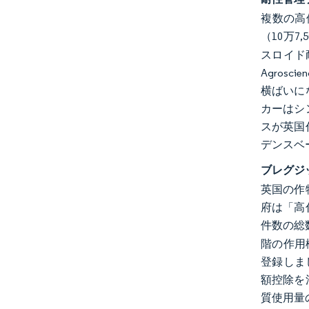
複数の高
（10万
スロイド
Agros
横ばいに
カーはシ
スが英国
デンスベ
ブレグジ
英国の作
府は「高
件数の総
階の作用機
登録しまし
額控除を
質使用量