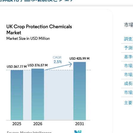
市
調査
予測
基準
市場規
市場規
成長率 
画像 © Mordor Intelligence。再利用にはCC BY 4
市場
画像 ©
主要