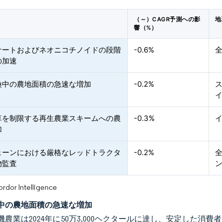
（～）CAGR予測への影
地
響（%）
サートおよびネオニコチノイドの段階
-0.6%
の加速
換中の農地面積の急速な増加
-0.2%
算を制限する再生農業スキームへの農
-0.3%
加
ェーンにおける厳格なレッドトラクタ
-0.2%
物監査
or Intelligence
中の農地面積の急速な増加
機農業は2024年に50万3,000ヘクタールに達し、安定した消