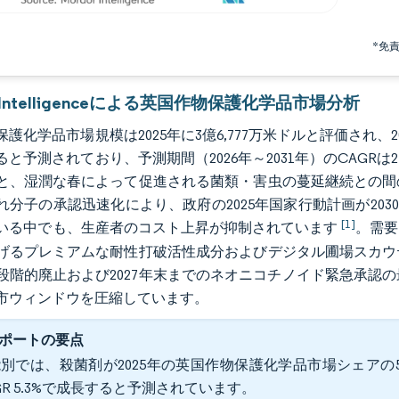
*免
r Intelligenceによる英国作物保護化学品市場分析
護化学品市場規模は2025年に3億6,777万米ドルと評価され、2026
ると予測されており、予測期間（2026年～2031年）のCAGR
と、湿潤な春によって促進される菌類・害虫の蔓延継続との間
れ分子の承認迅速化により、政府の2025年国家行動計画が20
[1]
いる中でも、生産者のコスト上昇が抑制されています
。需要
げるプレミアムな耐性打破活性成分およびデジタル圃場スカウ
段階的廃止および2027年末までのネオニコチノイド緊急承認
市ウィンドウを圧縮しています。
ポートの要点
別では、殺菌剤が2025年の英国作物保護化学品市場シェアの5
GR 5.3%で成長すると予測されています。