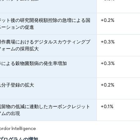
ジット後の研究開発税額控除の急増による国
+0.2%
ベーションの促進
耕作農場におけるデジタルスカウティングプ
+0.3%
フォームの採用拡大
春による穀物菌類病の発生率増加
+0.3%
れ分子登録の拡大
+0.2%
残留物の低減に連動したカーボンクレジット
+0.1%
アムの出現
or Intelligence
プログラムの増加