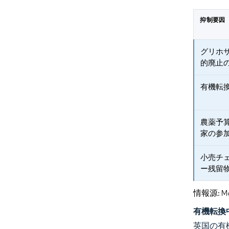
抑制要因
グリホ
的廃止
有機転
農薬予
家の参
小売チ
ー残留
情報源: Mord
有機転換
英国の有