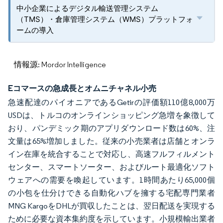
中小企業によるデジタル輸送管理システム
（TMS）・倉庫管理システム（WMS）プラットフォ
ームの導入
情報源: Mordor Intelligence
Eコマースの急成長とオムニチャネル小売
急速配達のパイオニアであるGetirの評価額110億8,000万
USDは、トルコのオンラインショッピング急増を象徴して
おり、パンデミック期のアプリダウンロード数は60%、注
文量は65%増加しました。従来の小売業者は店舗とオンラ
イン在庫を統合することで対応し、高速フルフィルメント
センター、スマートソーター、およびルート最適化ソフト
ウェアへの需要を喚起しています。1時間あたり65,000個
の小包を仕分けできる自動化ハブを擁する宅配専門業者
MNG KargoをDHLが買収したことは、翌日配送を実現する
ために必要な資本集約度を示しています。小規模輸出業者