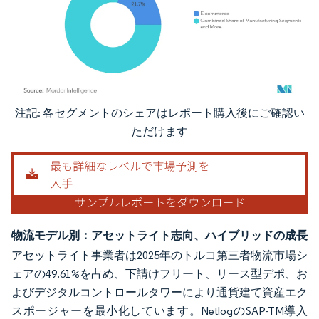
注記: 各セグメントのシェアはレポート購入後にご確認い
画像 © Mordor Intelligence。再利用にはCC BY 4.0の表示が必要です。
ただけます
物流モデル別：アセットライト志向、ハイブリッドの成長
アセットライト事業者は2025年のトルコ第三者物流市場シ
ェアの49.61%を占め、下請けフリート、リース型デポ、お
よびデジタルコントロールタワーにより通貨建て資産エク
スポージャーを最小化しています。NetlogのSAP-TM導入