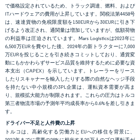
で価格設定されているため、トラック調達、燃料、および
ITハードウェアの費用が上昇しています。関税法第4458号
は、速達貨物の免税限度額を150EURから30EURに引き下
げるよう改正され、通関量は増加していますが、低額荷物
の利益率は圧迫されています。Mars Logisticsは2023年に
6,500万EURを費やした後、2024年の新トラクターに7,000
万EURを投じることを引き続きコミットしており、通貨変
動にもかかわらずサービス品質を維持するために必要な資
本支出（CAPEX）を示しています。トレーラーをリース
したりスキャナーを輸入したりする際の自然なヘッジ手段
を持たない中小規模の3PL企業は、運転資本需要が高ま
り、規模拡大能力が制限されます。これらの圧力はトルコ
第三者物流市場の予測年平均成長率から0.6%を差し引きま
す。
ドライバー不足と人件費の上昇
トルコは、高齢化する労働力とEUへの移住を背景に、
2027年までに需要の28%に相当する20万人のプロ運転手が