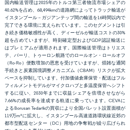
国内輸送管理は2025年のトルコ第三者物流市場シェアの
40.62%を占め、68,494kmの道路網によってトラック輸送が
イスタンブール－ガジアンテップ間の輸送を16時間以内で
完了できる環境に支えられています。このセグメントは引
き続き価格敏感性が高く、ディーゼルが輸送コストの30%
超を占めていますが、時刻確定型およびGDP認証輸送に
はプレミアムが適用されます。国際輸送管理はトリエス
テ、バーリ、トゥーロン航路でのロールオン・ロールオフ
（Ro-Ro）便数増加の恩恵を受けていますが、煩雑な通関
手続きと炭素国境調整メカニズム（CBAM）リスクが拡大
ペースを抑制しています。付加価値倉庫保管・配送はフル
フィルメントモデルがマイクロハブと多温度保管へシフト
するに従い、2030年までに収益シェアを倍増させながら
7.66%の成長率を達成する軌道に乗っています。CEVAに
よるBorusan Tedarikの買収により全国パレット設置面積が
119万m²に拡大し、イスタンブール高速道路環状線近郊の
都市型配送センター（DC）用地の争奪戦が繰り広げられ