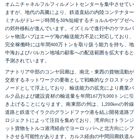
オムニチャネルフルフィルメントセンターを集中させてい
ますが、地代の高騰により、鉄道直結の内陸コンテナター
ミナルがドレージ時間を30%短縮するチョルルやゲブゼへ
の郊外移転が進んでいます。イズミルで進行中のケマルパ
シャ物流ハブはエーゲ海の輸送能力不足に対応しており、
完全稼働時には年間400万トンを取り扱う能力を持ち、地
中海およびバルカン地域の顧客への配送範囲を拡大すると
予測されています。
アナトリア中部のコンヤ回廊は、南北・東西の貨物流動が
交差するネットワークの要衝として戦略的なクロスドック
ノードとして浮上しており、輸送能力の拡充により農業バ
ルク品および建設資材の輸送量を年間167万9,000トンに引
き上げることになります。南東部の州は、1,200kmの幹線
道路と鉄道でイラクのグランドファウ港を結ぶ開発道路プ
ロジェクトによって注目を集めており、湾岸向けトランジ
ット貨物をトルコ港湾経由でヨーロッパへと北方向にシフ
トさせる可能性があります。カルス経由の中間回廊鉄道ル