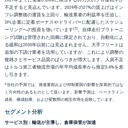
不足すると見込んでいます。2024年の27%の賃上げはイン
フレ調整後の運賃を上回り、輸送業者の利益率を圧迫し、
3PL企業に定着ボーナスやドライバーに配慮したスケジュ
[3]
ーリングへの投資を強いています
。自律走行プラトーニ
ング試験は管理された回廊に限定されており、自動化によ
る緩和は2030年以前には見込まれません。大手フリートは
追加の下請け業者を活用していますが、これにより調整の
複雑さとサービス品質のばらつきが増大します。人員不足
はトルコ第三者物流市場の年平均成長率から推定0.4%を差
し引きます。
*当社の予測では、推進要因および抑制要因の影響を加算的ではな
く方向性のあるものとして扱います。影響予測は、ベースライン
成長、構成効果、および変数間の相互作用を反映しています。
セグメント分析
サービス別：輸送が主導し、倉庫保管が加速