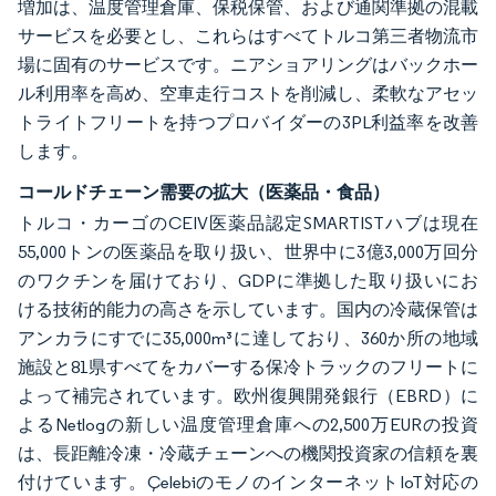
増加は、温度管理倉庫、保税保管、および通関準拠の混載
サービスを必要とし、これらはすべてトルコ第三者物流市
場に固有のサービスです。ニアショアリングはバックホー
ル利用率を高め、空車走行コストを削減し、柔軟なアセッ
トライトフリートを持つプロバイダーの3PL利益率を改善
します。
コールドチェーン需要の拡大（医薬品・食品）
トルコ・カーゴのCEIV医薬品認定SMARTISTハブは現在
55,000トンの医薬品を取り扱い、世界中に3億3,000万回分
のワクチンを届けており、GDPに準拠した取り扱いにお
ける技術的能力の高さを示しています。国内の冷蔵保管は
アンカラにすでに35,000m³に達しており、360か所の地域
施設と81県すべてをカバーする保冷トラックのフリートに
よって補完されています。欧州復興開発銀行（EBRD）に
よるNetlogの新しい温度管理倉庫への2,500万EURの投資
は、長距離冷凍・冷蔵チェーンへの機関投資家の信頼を裏
付けています。ÇelebiのモノのインターネットIoT対応の