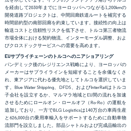
を経由して2030年までにヨーロッパへつながる1,200kmの
開発道路プロジェクトは、中間回廊鉄道ルートを補完する
時間節約型の南部回廊を約束しています。接続性の向上は
輸送コストと信頼性リスクを低下させ、トルコ第三者物流
市場全体における契約物流、インターモーダル調整、およ
びクロスドックサービスへの需要を高めます。
EUサプライチェーンのトルコへのニアショアリング
パンデミック後のレジリエンス戦略により、ヨーロッパの
メーカーはサプライラインを短縮することを余儀なくさ
れ、東アジアに代わる優先地としてトルコを選択していま
す。Blue Water Shipping、DFDS、およびInterRailはトルコ
子会社を設立するか、マルマラ地域とEU間の流れを加速
させるためにロールオン・ロールオフ（Ro-Ro）の運航を
追加しており、一方でBLG Logisticsは140万台の車両生産
と626,000台の乗用車輸入をサポートするために自動車物
流部門を設立しました。部品シャトルおよび完成品輸出の