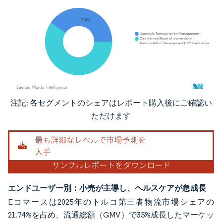
注記: 各セグメントのシェアはレポート購入後にご確認い
画像 © Mordor Intelligence。再利用にはCC BY 4.0の表示が必要です。
ただけます
エンドユーザー別：小売が主導し、ヘルスケアが急成長
Eコマースは2025年のトルコ第三者物流市場シェアの
21.74%を占め、流通総額（GMV）で35%成長したマーケッ