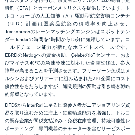
イムスタンプを付与し、販売者にリアルタイムの到着予定
時刻（ETA）とカーボンメトリクスを提供しています。ト
ルコ・カーゴの人工知能（AI）駆動型航空貨物コンテナ
（ULD）計画は医薬品航路の積載率を向上させ、
Transporeonのレーンマッチングエンジンはスポットテン
ダーTenderの時間を4時間から15分に短縮しています。コ
ールドチェーン能力が新たなホワイトスペースです。
EBRDのNetlogへの資金援助、ÇelebiのIoTセンサー、およ
びマイナス40°Cの急速冷凍に対応した倉庫改修は、参入
障壁が高まることを予測させます。フリーゾーン免税はメ
ルシンおよびアリアーアに組み込まれた3PL企業にコスト
優位性をもたらしますが、通関規則の変動は引き続き戦略
的脅威となっています。
DFDSからInterRailに至る国際参入者がニアショアリング貿
易を取り込むために海上・鉄道輸送能力を増強し、トルコ
の既存企業が関税支払済み・免税在庫管理、持続可能性レ
ポーティング、専門機器のチャーターを含むサービスポー