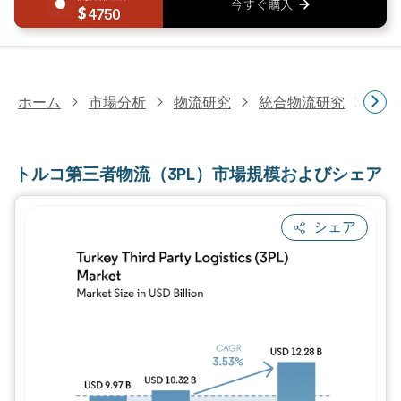
4750
ホーム
市場分析
物流研究
統合物流研究
トル
トルコ第三者物流（3PL）市場規模およびシェア
シェア