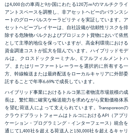
は4,000台の車両と9か国にわたる120万m²のマルチクライ
アントスペースを調整し、非アセットヘビーのバランスシ
ートのグローバルスケーラビリティを実証しています。ア
セットヘビープレイヤーは、自社設備が信頼性リスクを排
除する危険物バルクおよびプロジェクト貨物において依然
として主導的地位を保っていますが、高金利環境における
資金調達コストが拡大を阻んでいます。ハイブリッドモデ
ルは、クロスドックターミナル、Eフルフィルメントハ
ブ、またはリーファートレーラーを選択的に所有する一
方、幹線輸送または最終配送をローカルキャリアに外部委
託することで年率6.69%で成長しています。
ハイブリッド事業におけるトルコ第三者物流市場規模の成
長は、繁忙期に確実な輸送能力を求めながら変動価格体系
を望む荷送人によって支えられています。Transporeonの
クラウドプラットフォームはトルコにおけるAPI（アプリ
ケーション・プログラミング・インターフェース）統合を
通じて1,400社を超える荷送人と150,000社を超えるキャリ