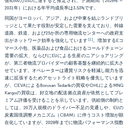
億8,000万USDに達すると推定され、予測期間（2026年～
2031年）における年平均成長率は3.53%です。
同国がヨーロッパ、アジア、および中東を結ぶランドブリ
ッジとして果たす役割が安定した需要を支えており、幹線
道路、鉄道、および25か所の専用物流センターへの政府支
[1]
出がネットワーク効率を強化しています
。増加するEコ
マース小包、医薬品および食品におけるコールドチェーン
需要の拡大、ならびにEUによる生産のニアショアリング
が、第三者物流プロバイダーの顧客基盤を継続的に拡大さ
せています。オペレーターは通貨リスクを軽減し能力を迅
速に拡張するためアセットライト戦略を優先しています
が、CEVAによるBorusan Tedarikの買収やDHLによるMNG
Kargoの買収は、好立地の配送拠点資産が依然としてプレ
ミアム評価を受けることを示しています。供給側の制約と
しては、20万人規模のドライバー不足の見通しや、EUの
炭素国境調整メカニズム（CBAM）に伴うコスト増加が顕
在化していますが、2028年までに物流パフォーマンス指数