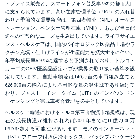
トプレイス販売と、スマートフォン普及率75%の都市人口
に支えられています。高い在庫管理単位（SKU）の入れ替
わりと季節的な需要急増は、第四者物流（4PL）オーケス
トレーション、ベンダー管理在庫（VMI）、および当日配
送への恒常的なニーズを生み出しています。ライフサイエ
ンス・ヘルスケアは、国内バイオロジック医薬品工場やワ
クチン充填・仕上げラインが生産能力を拡大するに伴い、
年平均成長率6.97%に達すると予測されており、トルコ・
カーゴのCEIV医薬品認定ハブが業界の取り扱い基準を設
定しています。自動車物流は140万台の車両組み立てと
626,000台の輸入により基幹的な量の発生源であり続けて
おり、ジャスト・イン・タイム（JIT）のインバウンドシ
ーケンシングと完成車複合管理を必要としています。
ヘルスケア輸送におけるトルコ第三者物流市場規模は、現
在の成長軌道が維持されれば2031年までに10億7,000万
USDを超える可能性があります。モノのインターネット
（IoT）プローブ付き保冷ボックス、パッシブパッケージ