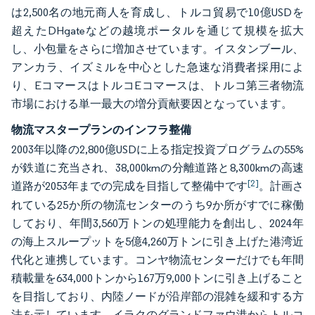
は2,500名の地元商人を育成し、トルコ貿易で10億USDを
超えたDHgateなどの越境ポータルを通じて規模を拡大
し、小包量をさらに増加させています。イスタンブール、
アンカラ、イズミルを中心とした急速な消費者採用によ
り、EコマースはトルコEコマースは、トルコ第三者物流
市場における単一最大の増分貢献要因となっています。
物流マスタープランのインフラ整備
2003年以降の2,800億USDに上る指定投資プログラムの55%
が鉄道に充当され、38,000kmの分離道路と8,300kmの高速
[2]
道路が2053年までの完成を目指して整備中です
。計画さ
れている25か所の物流センターのうち9か所がすでに稼働
しており、年間3,560万トンの処理能力を創出し、2024年
の海上スループットを5億4,260万トンに引き上げた港湾近
代化と連携しています。コンヤ物流センターだけでも年間
積載量を634,000トンから167万9,000トンに引き上げること
を目指しており、内陸ノードが沿岸部の混雑を緩和する方
法を示しています。イラクのグランドファウ港からトルコ