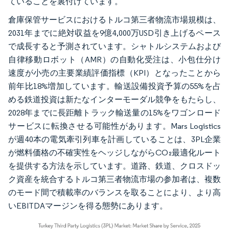
ていることを裏付けています。
倉庫保管サービスにおけるトルコ第三者物流市場規模は、
2031年までに絶対収益を9億4,000万USD引き上げるペース
で成長すると予測されています。シャトルシステムおよび
自律移動ロボット（AMR）の自動化受注は、小包仕分け
速度が小売の主要業績評価指標（KPI）となったことから
前年比18%増加しています。輸送設備投資予算の55%を占
める鉄道投資は新たなインターモーダル競争をもたらし、
2028年までに長距離トラック輸送量の15%をワゴンロード
サービスに転換させる可能性があります。Mars Logistics
が週40本の電気牽引列車を計画していることは、3PL企業
が燃料価格の不確実性をヘッジしながらCO₂最適化ルート
を提供する方法を示しています。道路、鉄道、クロスドッ
ク資産を統合するトルコ第三者物流市場の参加者は、複数
のモード間で積載率のバランスを取ることにより、より高
いEBITDAマージンを得る態勢にあります。