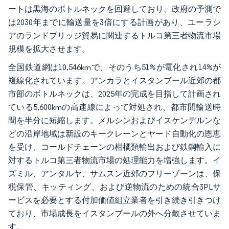
ートは黒海のボトルネックを回避しており、政府の予測で
は2030年までに輸送量を3倍にする計画があり、ユーラシ
アのランドブリッジ貿易に関連するトルコ第三者物流市場
規模を拡大させます。
全国鉄道網は10,546kmで、そのうち51%が電化され14%が
複線化されています。アンカラとイスタンブール近郊の都
市部のボトルネックは、2025年の完成を目指して計画され
ている5,600kmの高速線によって対処され、都市間輸送時
間を半分に短縮します。メルシンおよびイスケンデルンな
どの沿岸地域は新設のキークレーンとヤード自動化の恩恵
を受け、コールドチェーンの柑橘類輸出および鉄鋼輸入に
対するトルコ第三者物流市場の処理能力を増強します。イ
ズミル、アンタルヤ、サムスン近郊のフリーゾーンは、保
税保管、キッティング、および逆物流のための統合3PLサ
ービスを必要とする付加価値組立業者を引き続き引きつけ
ており、市場成長をイスタンブールの外へ分散させていま
す。