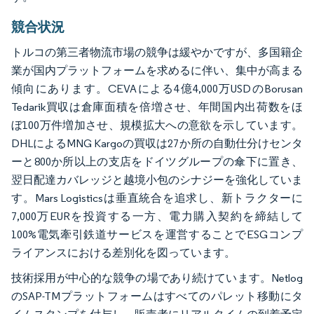
競合状況
トルコの第三者物流市場の競争は緩やかですが、多国籍企
業が国内プラットフォームを求めるに伴い、集中が高まる
傾向にあります。CEVAによる4億4,000万USDのBorusan
Tedarik買収は倉庫面積を倍増させ、年間国内出荷数をほ
ぼ100万件増加させ、規模拡大への意欲を示しています。
DHLによるMNG Kargoの買収は27か所の自動仕分けセンタ
ーと800か所以上の支店をドイツグループの傘下に置き、
翌日配達カバレッジと越境小包のシナジーを強化していま
す。Mars Logisticsは垂直統合を追求し、新トラクターに
7,000万EURを投資する一方、電力購入契約を締結して
100%電気牽引鉄道サービスを運営することでESGコンプ
ライアンスにおける差別化を図っています。
技術採用が中心的な競争の場であり続けています。Netlog
のSAP-TMプラットフォームはすべてのパレット移動にタ