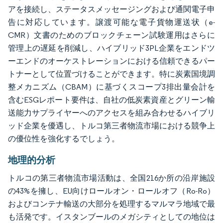
アを接続し、ステータスメッセージングおよび通関電子申
告に対応しています。譲渡可能な電子貨物運送状（e-
CMR）文書のためのブロックチェーン試験運用はさらに
管理上の遅延を削減し、ハイブリッド3PL企業をエンドツ
ーエンドのオーケストレーションにおける信頼できるパー
トナーとして位置づけることができます。特に炭素国境調
整メカニズム（CBAM）に基づくスコープ3排出量会計を
含むESGレポート要件は、自社の低炭素資産とグリーン輸
送能力サプライヤーへのアクセスを組み合わせるハイブリ
ッド企業を優遇し、トルコ第三者物流市場における競争上
の優位性を強化するでしょう。
地理的分析
トルコの第三者物流市場活動は、全国216か所の沿岸施設
の43%を擁し、EU向けロールオン・ロールオフ（Ro-Ro）
およびコンテナ輸送の大部分を処理するマルマラ地域で最
も活発です。イスタンブールのメガシティとしての地位は