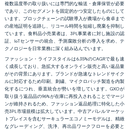
複数温度帯の取り扱いには専門的な輸送・倉庫保管が必要
であり、このセグメントを固定的かつ安定したものにして
います。ブロックチェーンの試験導入が農場から食卓まで
の産地証明を追跡し、リコール時間を短縮し廃棄を抑制し
ています。食料品小売業者は、3PL事業者に対し施設の認
証、IoTセンサーの統合、予測腐敗分析の導入を求め、テ
クノロジーを日常業務に深く組み込んでいます。
ファッション・ライフスタイルは6.35%のCAGRで最も速
く成長しており、急拡大するオンライン販売と高い返品量
がその背景にあります。ブランドが急速なトレンドサイク
ルに対応するため印刷、刺繍、マイクロバッチ製造を内製
化するにつれ、垂直統合が勢いを増しています。GXOが
取り扱う返品品の96%が在庫に再投入されることでマージ
ンが維持されるため、ファッション返品処理に特化した小
売3PL市場規模は拡大しています。中古アパレルマーケッ
トプレイスを含むサーキュラーエコノミーモデルは、精緻
なグレーディング、洗浄、再出品ワークフローを必要と