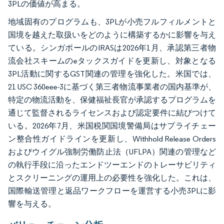
3PLの価値が高まる。
地域固有のプログラムも、3PLが小売フルフィルメントと
国境を越えた取扱いをどのように構築するかに影響を与え
ている。シンガポールのIRASは2026年1月、承認第三者物
流会社スキームのeタックスガイドを更新し、対象となる
3PL活動に関するGST関連の管理を強化した。米国では、
21 USC 360eee-3に基づく第三者物流事業者の国内基準が、
特定の物流活動を、保健福祉長官が承認するプログラムを
通じて監督されるライセンスおよび認定要件に結びつけて
いる。2026年7月、米国税関国境警備局はサプライチェー
ン整合性ガイドラインを更新し、Withhold Release Orders
およびウイグル強制労働防止法（UFLPA）関連の管理など
の執行手段に沿ったエンドツーエンドのトレーサビリティ
とスクリーニングの運用上の必要性を強化した。これは、
国際輸送管理と返品ワークフローを運営する小売3PLに影
響を与える。