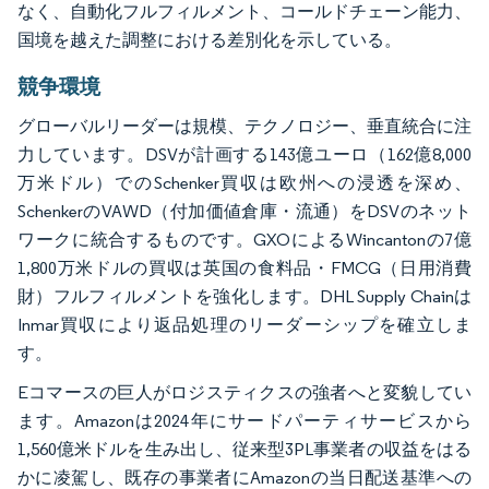
なく、自動化フルフィルメント、コールドチェーン能力、
国境を越えた調整における差別化を示している。
競争環境
グローバルリーダーは規模、テクノロジー、垂直統合に注
力しています。DSVが計画する143億ユーロ（162億8,000
万米ドル）でのSchenker買収は欧州への浸透を深め、
SchenkerのVAWD（付加価値倉庫・流通）をDSVのネット
ワークに統合するものです。GXOによるWincantonの7億
1,800万米ドルの買収は英国の食料品・FMCG（日用消費
財）フルフィルメントを強化します。DHL Supply Chainは
Inmar買収により返品処理のリーダーシップを確立しま
す。
Eコマースの巨人がロジスティクスの強者へと変貌してい
ます。Amazonは2024年にサードパーティサービスから
1,560億米ドルを生み出し、従来型3PL事業者の収益をはる
かに凌駕し、既存の事業者にAmazonの当日配送基準への