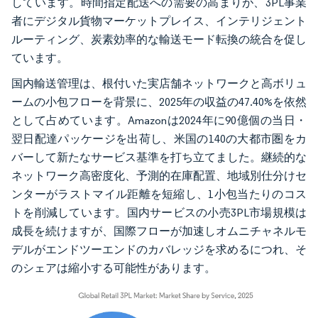
しています。時間指定配送への需要の高まりが、3PL事業
者にデジタル貨物マーケットプレイス、インテリジェント
ルーティング、炭素効率的な輸送モード転換の統合を促し
ています。
国内輸送管理は、根付いた実店舗ネットワークと高ボリュ
ームの小包フローを背景に、2025年の収益の47.40%を依然
として占めています。Amazonは2024年に90億個の当日・
翌日配達パッケージを出荷し、米国の140の大都市圏をカ
バーして新たなサービス基準を打ち立てました。継続的な
ネットワーク高密度化、予測的在庫配置、地域別仕分けセ
ンターがラストマイル距離を短縮し、1小包当たりのコス
トを削減しています。国内サービスの小売3PL市場規模は
成長を続けますが、国際フローが加速しオムニチャネルモ
デルがエンドツーエンドのカバレッジを求めるにつれ、そ
のシェアは縮小する可能性があります。