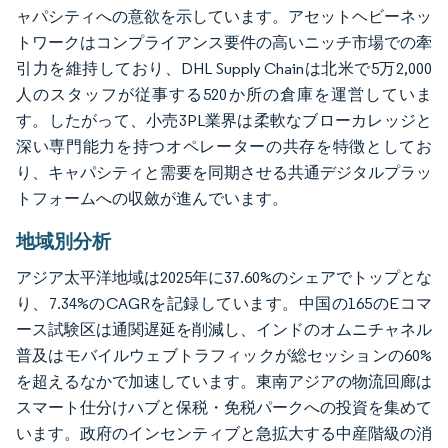
ャパシティへの意欲を示しています。アセットヘビーネッ
トワークはコンプライアンス要件の高いニッチ市場での牽
引力を維持しており、DHL Supply Chainは北米で5万2,000
人のスタッフが従事する520か所の倉庫を運営していま
す。したがって、小売3PL業界は柔軟なブローカレッジと
深い専門能力を持つオペレーターの共存を特徴としてお
り、キャパシティと需要を同期させる共通デジタルプラッ
トフォームへの収斂が進んでいます。
地域別分析
アジア太平洋地域は2025年に37.60%のシェアでトップとな
り、7.34%のCAGRを記録しています。中国の165のEコマ
ース試験区は通関遅延を削減し、インドのオムニチャネル
普及はモバイルウェブトラフィックが総セッションの60%
を超えるなかで加速しています。東南アジアの物流回廊は
スマート仕分けハブと保税・免税パークへの投資を集めて
います。政府のインセンティブと急拡大する中産階級の消