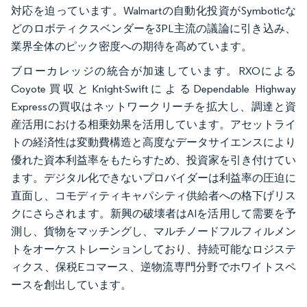
対応を迫っています。Walmartの自動化投資がSymboticな
どのロボティクスベンダーを3PL主流の議論に引き込み、
業界全体のピック密度への期待を高めています。
ブローカレッジの統合が加速しています。RXOによる
Coyote買収とKnight-SwiftによるDependable Highway
Expressの買収はネットワークリーチを拡大し、調達と資
産活用における相乗効果を活用しています。アセットライ
トの経済性は変動費構造と高度なデータサイエンスにより
優れた資本利益率をもたらすため、投資家を引き付けてい
ます。デジタル化できないプロバイダーは利益率の圧迫に
直面し、コモディティキャパシティ供給者への格下げリス
クにさらされます。新興の破壊者はAIを活用して需要を予
測し、貨物をマッチングし、マルチノードフルフィルメン
トをオーケストレーションしており、持続可能なロジステ
ィクス、保税Eコマース、逆物流専門分野でホワイトスペ
ースを創出しています。