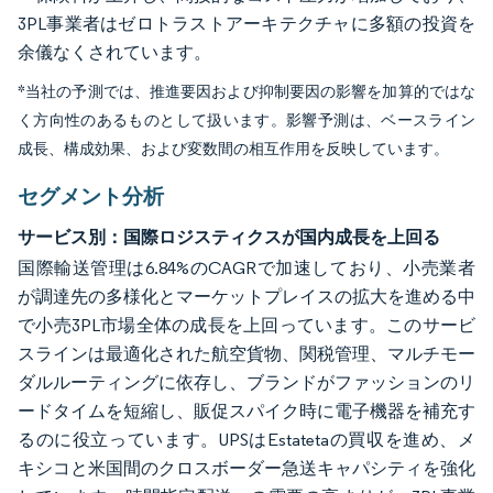
3PL事業者はゼロトラストアーキテクチャに多額の投資を
余儀なくされています。
*当社の予測では、推進要因および抑制要因の影響を加算的ではな
く方向性のあるものとして扱います。影響予測は、ベースライン
成長、構成効果、および変数間の相互作用を反映しています。
セグメント分析
サービス別：国際ロジスティクスが国内成長を上回る
国際輸送管理は6.84%のCAGRで加速しており、小売業者
が調達先の多様化とマーケットプレイスの拡大を進める中
で小売3PL市場全体の成長を上回っています。このサービ
スラインは最適化された航空貨物、関税管理、マルチモー
ダルルーティングに依存し、ブランドがファッションのリ
ードタイムを短縮し、販促スパイク時に電子機器を補充す
るのに役立っています。UPSはEstatetaの買収を進め、メ
キシコと米国間のクロスボーダー急送キャパシティを強化