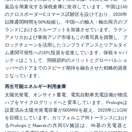
返品を簡素化する保税倉庫に依存しています。中国は165
のクロスボーダーEコマース試験区を設けており、2020年
以降通関時間を50%短縮し、中国への輸入・輸出両方のブ
ランドにおけるスループットを加速させています。ラテン
アメリカおよび東南アジア市場もこの青写真を踏襲し、ブ
ロックチェーンを活用したコンプライアンスとリアルタイ
ム通関可視性への3PL投資を促進しています。保税キャパ
シティはこうして、関税節約のメリットとグローバルショ
ッパーのドアまでのスピード期待を融合させた戦略的資産
となっています。
再生可能エネルギー利用倉庫
太陽光発電、オンサイト蓄電、電気自動車充電設備が物流
ハブをマイクログリッドへと変革しています。Prologisは
設置済み太陽光発電容量が500MWを超え、2025年に1GW
を目標としています。カリフォルニア州トーランスにおけ
るPrologisとMaerskの共同EV施設は、96基の充電器と