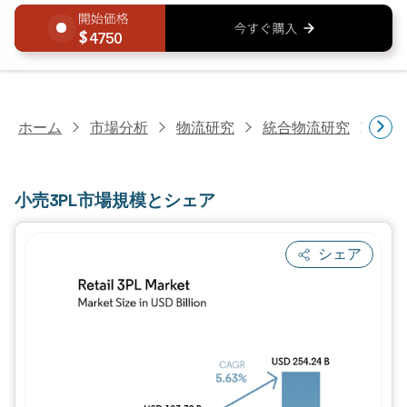
4750
ホーム
市場分析
物流研究
統合物流研究
小売
小売3PL市場規模とシェア
シェア