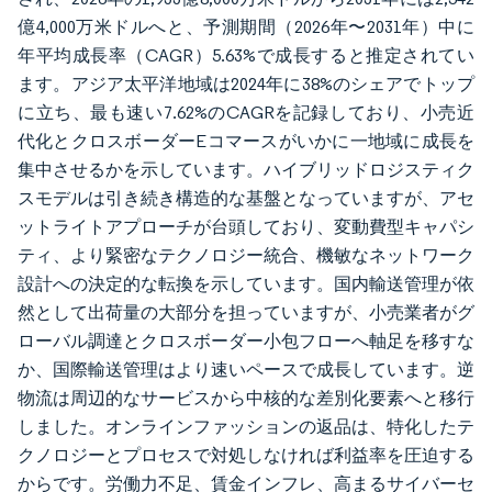
億4,000万米ドルへと、予測期間（2026年〜2031年）中に
年平均成長率（CAGR）5.63%で成長すると推定されてい
ます。アジア太平洋地域は2024年に38%のシェアでトップ
に立ち、最も速い7.62%のCAGRを記録しており、小売近
代化とクロスボーダーEコマースがいかに一地域に成長を
集中させるかを示しています。ハイブリッドロジスティク
スモデルは引き続き構造的な基盤となっていますが、アセ
ットライトアプローチが台頭しており、変動費型キャパシ
ティ、より緊密なテクノロジー統合、機敏なネットワーク
設計への決定的な転換を示しています。国内輸送管理が依
然として出荷量の大部分を担っていますが、小売業者がグ
ローバル調達とクロスボーダー小包フローへ軸足を移すな
か、国際輸送管理はより速いペースで成長しています。逆
物流は周辺的なサービスから中核的な差別化要素へと移行
しました。オンラインファッションの返品は、特化したテ
クノロジーとプロセスで対処しなければ利益率を圧迫する
からです。労働力不足、賃金インフレ、高まるサイバーセ