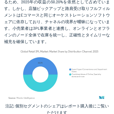
るため、2025年の収益の50.20%を依然として占めていま
す。しかし、店舗ピックアップと路肩受け取りフルフィル
メントはEコマースと同じオーケストレーションソフトウ
ェアに依存しており、チャネルの境界が曖昧になっていま
す。小売業者は3PL事業者と連携し、オンラインとオフラ
インのノード全体で在庫を統一し、正確性とタイムリーな
補充を確保しています。
注記: 個別セグメントのシェアはレポート購入後にご覧い
画像 © Mordor Intelligence。再利用にはCC BY 4.0の表示が必要です。
ただけます