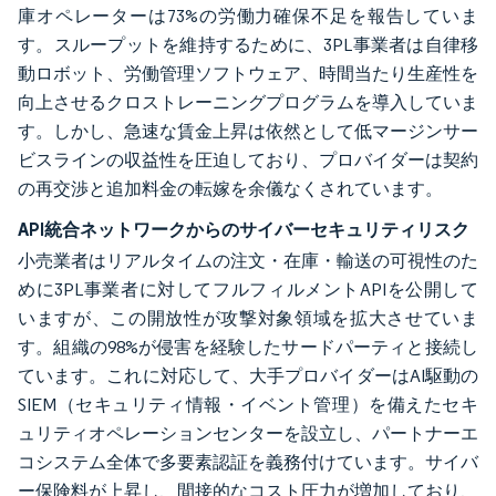
庫オペレーターは73%の労働力確保不足を報告していま
す。スループットを維持するために、3PL事業者は自律移
動ロボット、労働管理ソフトウェア、時間当たり生産性を
向上させるクロストレーニングプログラムを導入していま
す。しかし、急速な賃金上昇は依然として低マージンサー
ビスラインの収益性を圧迫しており、プロバイダーは契約
の再交渉と追加料金の転嫁を余儀なくされています。
API統合ネットワークからのサイバーセキュリティリスク
小売業者はリアルタイムの注文・在庫・輸送の可視性のた
めに3PL事業者に対してフルフィルメントAPIを公開して
いますが、この開放性が攻撃対象領域を拡大させていま
す。組織の98%が侵害を経験したサードパーティと接続し
ています。これに対応して、大手プロバイダーはAI駆動の
SIEM（セキュリティ情報・イベント管理）を備えたセキ
ュリティオペレーションセンターを設立し、パートナーエ
コシステム全体で多要素認証を義務付けています。サイバ
ー保険料が上昇し、間接的なコスト圧力が増加しており、