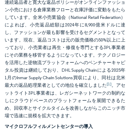
連続返品者と寛大な返品ポリシーがオンラインファッショ
ン小売における倉庫業務フローと在庫評価に変動をもたら
しています。全米小売業協会（National Retail Federation）
によれば、小売返品総額は2024年に8,900億米ドルに達
し、ファッションが最も影響を受けるセグメントとなって
います。現在、返品コストは元の販売価格の50%以上に上
っており、小売業者は再生・修復を専門とする3PL事業者
にその業務を移管するようになっています。テクノロジー
を活用した逆物流プラットフォームへのベンチャーキャピ
タル投資は継続しており、DHL Supply Chainによる2025年
1月のInmar Supply Chain Solutions買収により、同社は北米
[1]
最大の返品処理業者としての地位を確立しました
。アセ
ットライト3PL事業者は、レガシーネットワークの制約な
しにクラウドベースのプラットフォームを展開できるた
め、回収率とサイクルタイムを改善しながらこのニッチ市
場で迅速に規模を拡大できます。
マイクロフルフィルメントセンターの導入