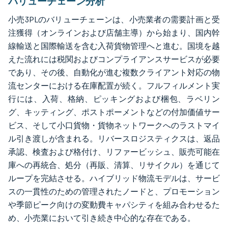
バリューチェーン分析
小売3PLのバリューチェーンは、小売業者の需要計画と受
注獲得（オンラインおよび店舗主導）から始まり、国内幹
線輸送と国際輸送を含む入荷貨物管理へと進む。国境を越
えた流れには税関およびコンプライアンスサービスが必要
であり、その後、自動化が進む複数クライアント対応の物
流センターにおける在庫配置が続く。フルフィルメント実
行には、入荷、格納、ピッキングおよび梱包、ラベリン
グ、キッティング、ポストポーメントなどの付加価値サー
ビス、そして小口貨物・貨物ネットワークへのラストマイ
ル引き渡しが含まれる。リバースロジスティクスは、返品
承認、検査および格付け、リファービッシュ、販売可能在
庫への再統合、処分（再販、清算、リサイクル）を通じて
ループを完結させる。ハイブリッド物流モデルは、サービ
スの一貫性のための管理されたノードと、プロモーション
や季節ピーク向けの変動費キャパシティを組み合わせるた
め、小売業において引き続き中心的な存在である。