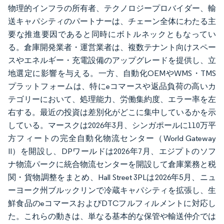
物理的インフラの所有者、テクノロジープロバイダー、輸
送キャパシティのパートナーは、チェーン全体にわたる主
要な推進要因であると同時にボトルネックともなってい
る。倉庫開発業者・運営業者は、複数テナント向けスペー
スやエネルギー・充電設備のアップグレードを提供し、立
地選定に影響を与える。一方、自動化OEMやWMS・TMS
プラットフォームは、特にeコマースや返品負荷の高いカ
テゴリーにおいて、処理能力、労働集約度、エラー率を左
右する。最近の投資は差別化がどこに集中しているかを示
している。マースクは2026年3月、シンガポールに110万平
方フィートの完全自動化物流センター（World Gateway
II）を開設し、DPワールドは2026年7月、エジプトのソフ
ナ物流パークに統合物流センターを開設して倉庫業務と税
関・貨物調整をまとめ、Hall Street 3PLは2026年5月、ニュ
ーヨーク州ブルックリンで冷蔵キャパシティを拡張し、生
鮮食品のeコマースおよびDTCフルフィルメントに対応し
た。これらの動きは、単なる基本的な保管や輸送仲介では