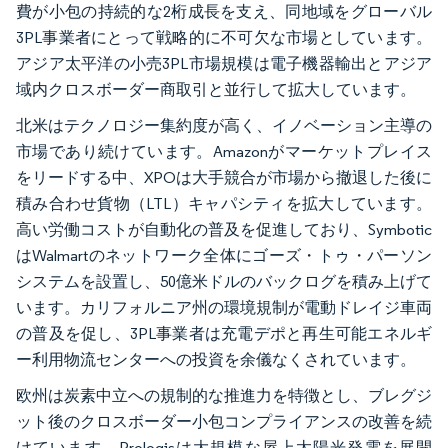
費が小包の持続的な2桁成長を支え、同地域をグローバル
3PL事業者にとって戦略的に不可欠な市場としています。
アジア太平洋の小売3PL市場規模は電子機器輸出とアジア
域内クロスボーダー商取引と並行して拡大しています。
北米はテクノロジー集約度が高く、イノベーション主導の
市場であり続けています。Amazonがマーケットプレイス
をリードする中、XPOは大手競合が市場から撤退した後に
積み合わせ貨物（LTL）キャパシティを拡大しています。
高い労働コストが自動化の普及を促進しており、Symbotic
はWalmartのネットワーク全体にゴーズ・トゥ・パーソン
システムを設置し、50億米ドルのバックログを積み上げて
います。カリフォルニア州の環境規制が電動ドレイジ車両
の普及を促し、3PL事業者は充電デポと再生可能エネルギ
ー利用物流センターへの投資を余儀なくされています。
欧州は炭素中立への規制的な推進力を特徴とし、ブレグジ
ット後のクロスボーダー小包コンプライアンスの改善を続
けています。Prologisは大規模な屋上太陽光発電を展開