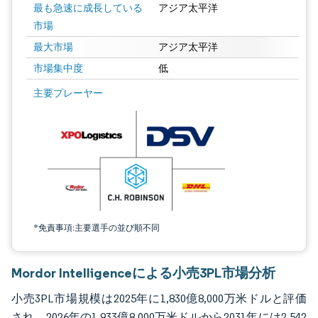
最も急速に成長している
アジア太平洋
市場
最大市場
アジア太平洋
市場集中度
低
画像 © Mordor Intelligence。再利用にはCC BY 4.0の表示が必要です。
主要プレーヤー
*免責事項:主要選手の並び順不同
Mordor Intelligenceによる小売3PL市場分析
小売3PL市場規模は2025年に1,830億8,000万米ドルと評価
され、2026年の1,933億8,000万米ドルから2031年には2,542