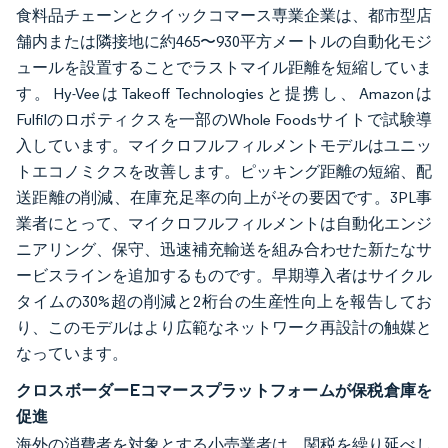
食料品チェーンとクイックコマース専業企業は、都市型店
舗内または隣接地に約465〜930平方メートルの自動化モジ
ュールを設置することでラストマイル距離を短縮していま
す。Hy-VeeはTakeoff Technologiesと提携し、Amazonは
Fulfilのロボティクスを一部のWhole Foodsサイトで試験導
入しています。マイクロフルフィルメントモデルはユニッ
トエコノミクスを改善します。ピッキング距離の短縮、配
送距離の削減、在庫充足率の向上がその要因です。3PL事
業者にとって、マイクロフルフィルメントは自動化エンジ
ニアリング、保守、迅速補充輸送を組み合わせた新たなサ
ービスラインを追加するものです。早期導入者はサイクル
タイムの30%超の削減と2桁台の生産性向上を報告してお
り、このモデルはより広範なネットワーク再設計の触媒と
なっています。
クロスボーダーEコマースプラットフォームが保税倉庫を
促進
海外の消費者を対象とする小売業者は、関税を繰り延べし