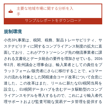
画像 © Mordor Intelligence。再利用にはCC BY 4.0の表示が必要です。
規制環境
小売3PL事業は、税関、税務、製品トレーサビリティ、サ
ステナビリティに関するコンプライアンス制度の拡大に直
面しており、これがアウトソーシング先の物流事業者に課
される文書化とデータ統合の要件を増加させている。2026
年3月、欧州議会と理事会は、輸入業者としての責任をプ
ラットフォーム/販売者にさらに移行することで、eコマー
スの流れを対象とした関税連合コード改革について合意に
達した。この改革はまた、リールに新たなEU税関当局を
設立し、EU税関データハブを含むデータ駆動型のコンプ
ライアンスモデルを導入するもので、これにより輸入者代
理サポートおよび監査可能な貿易データ管理を提供する