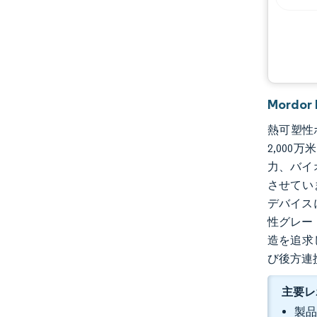
機会と展望
業界の動向
Mordo
熱可塑性ポ
2,000
力、バイ
させてい
デバイス
性グレー
造を追求
び後方連
主要レ
製品