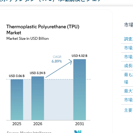
市
調査
市場規
市場規
成長率 
最も
場
画像 © Mordor Intelligence。再利用にはCC BY 4
最大
市場
画像 ©
主要