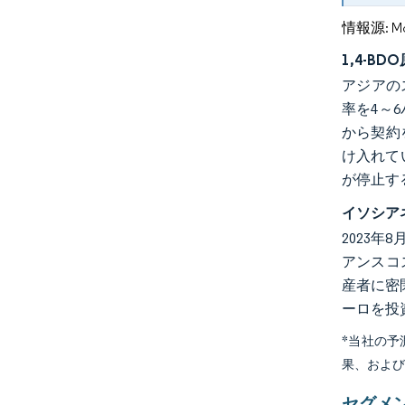
情報源: Mord
1,4-
アジアのス
率を4～
から契約
け入れて
が停止す
イソシア
2023
アンスコス
産者に密閉
ーロを投
*当社の
果、およ
セグメ