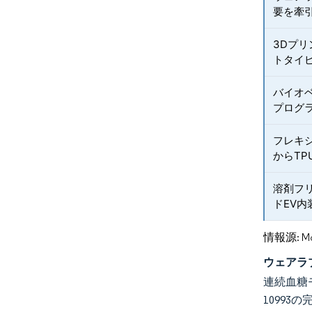
要を牽
3Dプ
トタイ
バイオ
プログ
フレキ
からTP
溶剤フ
ドEV
情報源: Mord
ウェアラ
連続血糖
10993