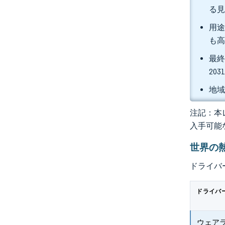
る
用途
も高
最終
20
地域
注記：本レ
入手可能
世界の
ドライバ
ドライバ
ウェア