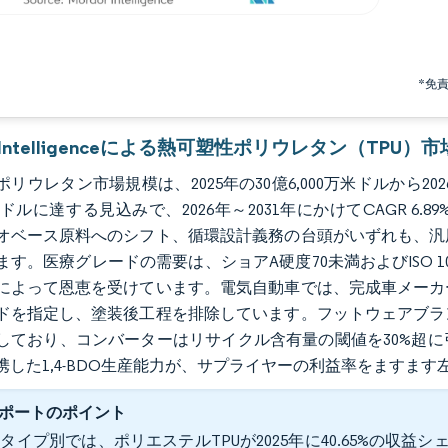
*免
r Intelligenceによる熱可塑性ポリウレタン（TPU）
リウレタン市場規模は、2025年の30億6,000万米ドルから2026
万米ドルに達する見込みで、2026年～2031年にかけてCAGR
オベース原料へのシフト、循環設計義務の台頭がいずれも、汎
ます。医療グレードの需要は、ショアA硬度70未満およびISO 
によって恩恵を受けています。電気自動車では、完成車メーカ
ドを指定し、塗装後工程を排除しています。フットウェアブラ
しており、コンバーターはリサイクル含有量の閾値を30%超
携した1,4-BDO生産能力が、サプライヤーの利益率をますます
ポートのポイント
タイプ別では、ポリエステルTPUが2025年に40.65%の収益シェ