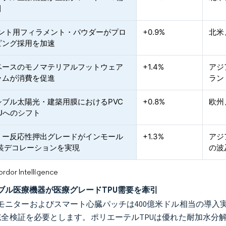
引
リント用フィラメント・パウダーがプロ
+0.9%
北米
ピング採用を加速
ベースのモノマテリアルフットウェア
+1.4%
アジ
ラムが消費を促進
ラン
シブル太陽光・建築用膜におけるPVC
+0.8%
欧州
Uへのシフト
リー反応性押出グレードがインモール
+1.3%
アジ
内装デコレーションを実現
の波
or Intelligence
ブル医療機器が医療グレードTPU需要を牽引
モニターおよびスマート心臓パッチは400億米ドル相当の導入実績
の完全検証を必要とします。ポリエーテルTPUは優れた耐加水分解性により主