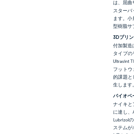
は、屈曲
スターバ
ます。小
型樹脂サ
3Dプリ
付加製造
タイプの
Ultra
フットウ
的課題と
生します
バイオベ
ナイキとア
に達し、
Lubri
ステムが