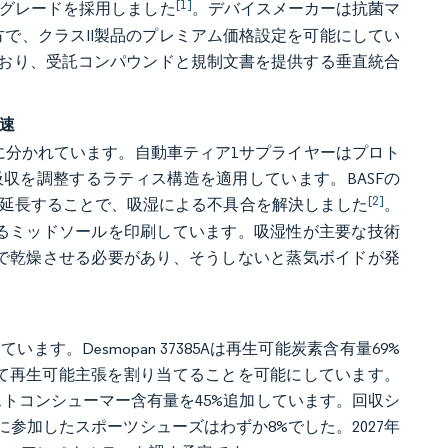
[1]
ルグレードを採用しました
。デバイスメーカーは抗菌マ
方で、クラスII製品のプレミアム価格設定を可能にしてい
おり、受託コンパウンドと規制文書を提供する垂直統合
速
ダーに分かれています。自動車ティア1サプライヤーはプロト
吸収を調整するラティス構造を適用しています。BASFの
[2]
12ヶ月に延長することで、吸湿による不具合を解決しました
。
するミッドソールを印刷しています。吸湿性が主要な技術
まで乾燥させる必要があり、そうしないと蒸気ボイドが発
す。Desmopan 37385Aは再生可能炭素含有量69%
おいて再生可能主張を割り当てることを可能にしています。
しながら、ポストコンシューマー含有量を45%追加しています。回収シ
に参加したスポーツシューズはわずか8%でした。2027年