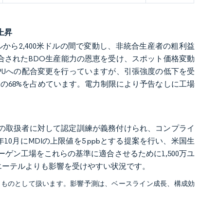
上昇
ドルから2,400米ドルの間で変動し、非統合生産者の粗利益
方統合されたBDO生産能力の恩恵を受け、スポット価格変動
PUへの配合変更を行っていますが、引張強度の低下を受
の68%を占めています。電力制限により予告なしに工場
配合品の取扱者に対して認定訓練が義務付けられ、コンプライ
年10月にMDIの上限値を5 ppbとする提案を行い、米国生
マーゲン工場をこれらの基準に適合させるために1,500万ユ
リエーテルよりも影響を受けやすい状況です。
るものとして扱います。影響予測は、ベースライン成長、構成効