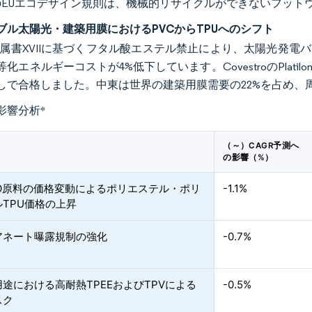
のEUエコデザイン規則は、機械的リサイクルができないフット
ブル太陽光・建築用膜におけるPVCからTPUへのシフト
H附属書XVIIに基づくフタル酸エステル禁止により、太陽光発電
エネルギーコストが4%低下しています。CovestroのPlatilon U 
しで合格しました。中東は世界の建築用膜需要の22%を占め、
影響分析
*
（～）CAGR予測へ
の影響（%）
BDO原料の価格変動によるポリエステル・ポリ
-1.1%
TPU価格の上昇
アネート曝露規制の強化
-0.7%
途における高耐熱TPEEおよびTPVによる
-0.5%
スク