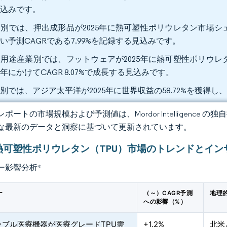
見込みです。
別では、押出成形品が2025年に熱可塑性ポリウレタン市場シェア
い予測CAGRである7.99%を記録する見込みです。
用途産業別では、フットウェアが2025年に熱可塑性ポリウレタン
31年にかけてCAGR 8.07%で成長する見込みです。
別では、アジア太平洋が2025年に世界収益の58.72%を獲得し、2
ポートの市場規模および予測値は、Mordor Intelligence
な最新のデータと洞察に基づいて更新されています。
熱可塑性ポリウレタン（TPU）市場のトレンドとイン
ー影響分析
*
ー
（～）CAGR予測
地理
への影響（%）
ラブル医療機器が医療グレードTPU需
+1.2%
北米