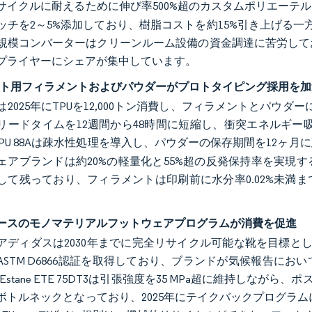
サイクルに耐えるために伸び率500%超のカスタムポリエーテ
ッチを2～5%添加しており、樹脂コストを約15%引き上げる一
規模コンバーターはクリーンルーム設備の資金調達に苦労して
プライヤーにシェアが集中しています。
ント用フィラメントおよびパウダーがプロトタイピング採用を加
は2025年にTPUを12,000トン消費し、フィラメントとパウ
リードタイムを12週間から48時間に短縮し、衝突エネルギー
sint TPU 88Aは疎水性処理を導入し、パウダーの保存期間を
ェアブランドは約20%の軽量化と55%超の反発保持率を実現
して残っており、フィラメントは印刷前に水分率0.02%未満
。
ースのモノマテリアルフットウェアプログラムが消費を促進
ディダスは2030年までに完全リサイクル可能な靴を目標としていま
ASTM D6866認証を取得しており、ブランドが気候報告に
zolのEstane ETE 75DT3は引張強度を35 MPa超に維持
ボトルネックとなっており、2025年にテイクバックプログラム