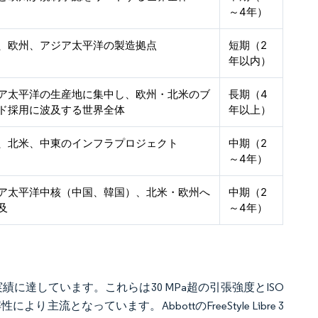
～4年）
、欧州、アジア太平洋の製造拠点
短期（2
年以内）
ア太平洋の生産地に集中し、欧州・北米のブ
長期（4
ド採用に波及する世界全体
年以上）
、北米、中東のインフラプロジェクト
中期（2
～4年）
ア太平洋中核（中国、韓国）、北米・欧州へ
中期（2
及
～4年）
に達しています。これらは30 MPa超の引張強度とISO
流となっています。AbbottのFreeStyle Libre 3