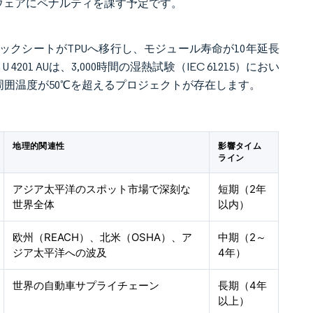
ウェアにペナルティを課す予定です。
バックシートがTPUへ移行し、モジュール寿命が10年延長
4201 AUは、3,000時間の湿熱試験（IEC 61215）におい
周囲温度が50℃を超えるプロジェクトが存在します。
地理的関連性
影響タイム
ライン
アジア太平洋のスポット市場で深刻な
短期（2年
世界全体
以内）
欧州（REACH）、北米（OSHA）、ア
中期（2～
ジア太平洋への波及
4年）
世界の自動車サプライチェーン
長期（4年
以上）