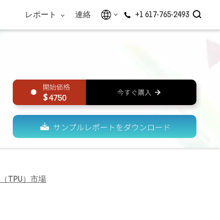
レポート
連絡
+1 617-765-2493
4750
（TPU）市場