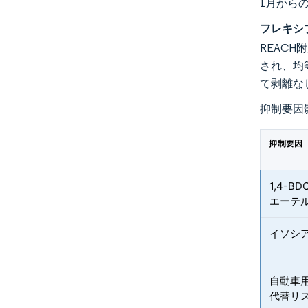
1月から
フレキシ
REAC
され、均等化
て剥離な
抑制要因
抑制要因
1,4-
エーテル
イソシ
自動車用
代替リ