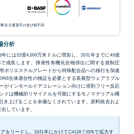
責事項:主要選手の並び順不同
市場分析
年には32億4,000万米ドルに増加し、2031年までに45億
 6.89%で成長します。揮発性有機化合物排出に関する規制圧
用ポリエステルグレードから特殊配合品への移行を加速
10993生体適合性の検証を必要とする装着型ウェアラブル
ーがインモールドデコレーション向けに溶剤フリー反応
ンドは機械的リサイクルを可能にするモノマテリアル構
に引き上げることを余儀なくされています。原料統合およ
左右しています。
アをリードし、2031年にかけてCAGR 7.92%で拡大す