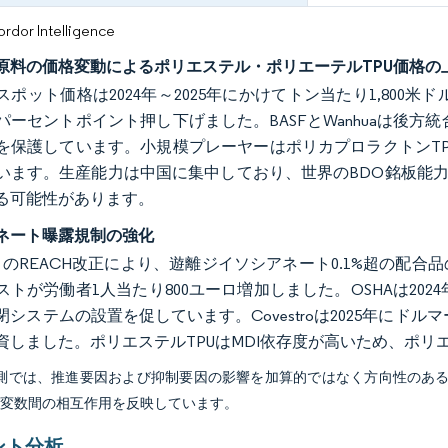
or Intelligence
BDO原料の価格変動によるポリエステル・ポリエーテルTPU価格の
ポット価格は2024年～2025年にかけてトン当たり1,800米
6パーセントポイント押し下げました。BASFとWanhuaは後
を保護しています。小規模プレーヤーはポリカプロラクトンT
います。生産能力は中国に集中しており、世界のBDO銘板能力
る可能性があります。
ネート曝露規制の強化
年8月のREACH改正により、遊離ジイソシアネート0.1%超の
トが労働者1人当たり800ユーロ増加しました。OSHAは2024
システムの設置を促しています。Covestroは2025年にドル
資しました。ポリエステルTPUはMDI依存度が高いため、ポ
予測では、推進要因および抑制要因の影響を加算的ではなく方向性のあ
び変数間の相互作用を反映しています。
ント分析