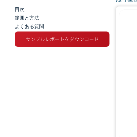
目次
市場規模とシェア
範囲と方法
よくある質問
市場分析
トレンドとインサイト
セグメント分析
地理分析
規制環境
バリューチェーン分析
競争環境
主要プレーヤー