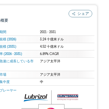
シェア
場概要
期間
2021 - 2031
模 (2026)
3.24 十億米ドル
模 (2031)
4.52 十億米ドル
(2026 - 2031)
6.89% CAGR
急速に成長している市
アジア太平洋
.0の表示が必要です。
市場
アジア太平洋
集中度
中
 Mordor Intelligence。再利用にはCC BY 4.0の表示が必要です。
プレーヤー