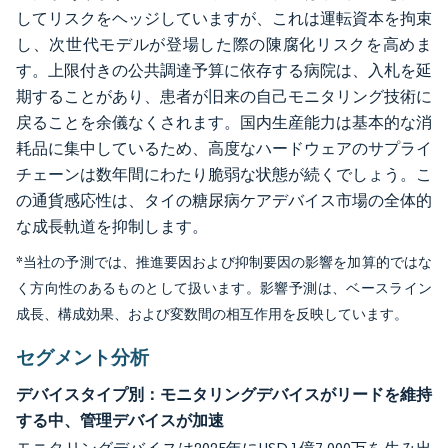
してリスクをヘッジしていますが、これは運転資本を拘束
し、次世代モデルが登場した際の陳腐化リスクを高めま
す。上限付きの公共調達予算に依存する病院は、入札を延
期することがあり、患者が旧来の自己モニタリング技術に
戻ることを余儀なくされます。国内生産能力は基本的な消
耗品に集中しているため、高度なハードウェアのサプライ
チェーンは数年間にわたり脆弱な状態が続くでしょう。こ
の通貨感応性は、タイの糖尿病ケアデバイス市場の全体的
な成長軌道を抑制します。
*当社の予測では、推進要因および抑制要因の影響を加算的ではな
く方向性のあるものとして扱います。影響予測は、ベースライン
成長、構成効果、および変数間の相互作用を反映しています。
セグメント分析
デバイスタイプ別：モニタリングデバイスがリードを維持
する中、管理デバイスが加速