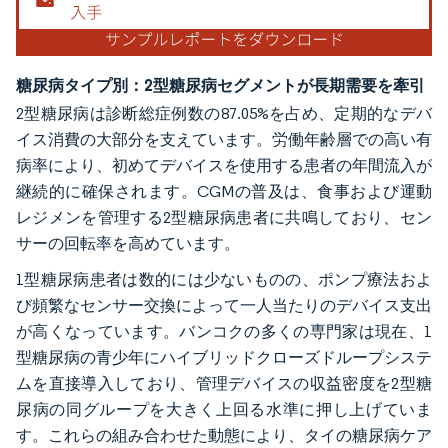
糖尿病タイプ別：2型糖尿病セグメントが長期需要を牽引
2型糖尿病は診断総症例数の87.05%を占め、定期的なデバ
イス消費の大部分を支えています。労働年齢層での高い有
病率により、初めてデバイスを使用する患者の年間流入が
継続的に確保されます。CGMの普及は、食事および運動
レジメンを管理する2型糖尿病患者に共鳴しており、セン
サーの回転率を高めています。
1型糖尿病患者は数的には少ないものの、ポンプ療法およ
び頻繁なセンサー交換によって一人当たりのデバイス支出
が高くなっています。バンコクの多くの専門家は現在、1
型糖尿病の青少年にハイブリッドクローズドループシステ
ムを直接導入しており、管理デバイスの収益密度を2型糖
尿病の同グループを大きく上回る水準に押し上げていま
す。これらの組み合わせた動態により、タイの糖尿病ケア