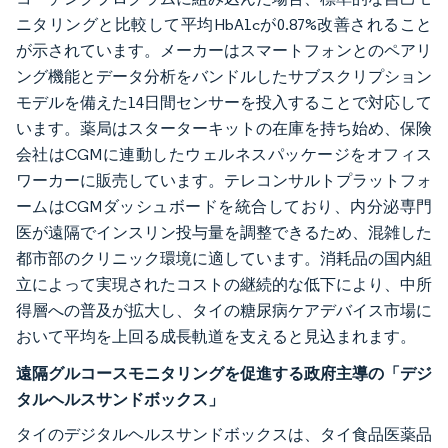
ニタリングと比較して平均HbA1cが0.87%改善されること
が示されています。メーカーはスマートフォンとのペアリ
ング機能とデータ分析をバンドルしたサブスクリプション
モデルを備えた14日間センサーを投入することで対応して
います。薬局はスターターキットの在庫を持ち始め、保険
会社はCGMに連動したウェルネスパッケージをオフィス
ワーカーに販売しています。テレコンサルトプラットフォ
ームはCGMダッシュボードを統合しており、内分泌専門
医が遠隔でインスリン投与量を調整できるため、混雑した
都市部のクリニック環境に適しています。消耗品の国内組
立によって実現されたコストの継続的な低下により、中所
得層への普及が拡大し、タイの糖尿病ケアデバイス市場に
おいて平均を上回る成長軌道を支えると見込まれます。
遠隔グルコースモニタリングを促進する政府主導の「デジ
タルヘルスサンドボックス」
タイのデジタルヘルスサンドボックスは、タイ食品医薬品