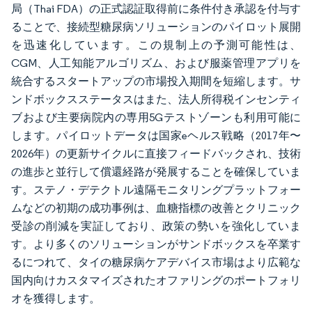
局（Thai FDA）の正式認証取得前に条件付き承認を付与す
ることで、接続型糖尿病ソリューションのパイロット展開
を迅速化しています。この規制上の予測可能性は、
CGM、人工知能アルゴリズム、および服薬管理アプリを
統合するスタートアップの市場投入期間を短縮します。サ
ンドボックスステータスはまた、法人所得税インセンティ
ブおよび主要病院内の専用5Gテストゾーンも利用可能に
します。パイロットデータは国家eヘルス戦略（2017年〜
2026年）の更新サイクルに直接フィードバックされ、技術
の進歩と並行して償還経路が発展することを確保していま
す。ステノ・デテクトル遠隔モニタリングプラットフォー
ムなどの初期の成功事例は、血糖指標の改善とクリニック
受診の削減を実証しており、政策の勢いを強化していま
す。より多くのソリューションがサンドボックスを卒業す
るにつれて、タイの糖尿病ケアデバイス市場はより広範な
国内向けカスタマイズされたオファリングのポートフォリ
オを獲得します。