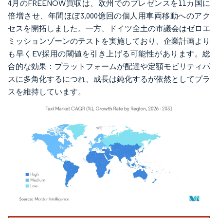
4月のFREENOW買収は、欧州でのプレゼンスを11カ国に
倍増させ、年間ほぼ3,000億回の個人用車両移動へのアク
セスを開拓しました。一方、ドイツ全土の市議会はゼロエ
ミッションゾーンのテストを実施しており、企業計画より
も早くEV採用の閾値を引き上げる可能性があります。総
合的な効果：プラットフォームが配達や定額モビリティパ
スに多角化するにつれ、成長は鈍化するが依然としてプラ
スを維持しています。
画像 © Mordor Intelligence。再利用にはCC BY 4.0の表示が必要です。