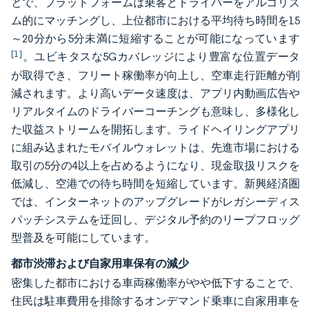
とで、プラットフォームは乗客とドライバーをアルゴリズ
ム的にマッチングし、上位都市における平均待ち時間を15
～20分から5分未満に短縮することが可能になっています
[1]
。ユビキタスな5Gカバレッジにより豊富な位置データ
が取得でき、フリート稼働率が向上し、空車走行距離が削
減されます。より高いデータ速度は、アプリ内動画広告や
リアルタイムのドライバーコーチングも意味し、多様化し
た収益ストリームを開拓します。ライドヘイリングアプリ
に組み込まれたモバイルウォレットは、先進市場における
取引の5分の4以上を占めるようになり、現金取扱リスクを
低減し、空港での待ち時間を短縮しています。新興経済圏
では、インターネットのアップグレードがレガシーディス
パッチシステムを迂回し、デジタル予約のリープフロッグ
型普及を可能にしています。
都市渋滞および自家用車保有の減少
密集した都市における車両稼働率がやや低下することで、
住民は駐車費用を排除するオンデマンド乗車に自家用車を