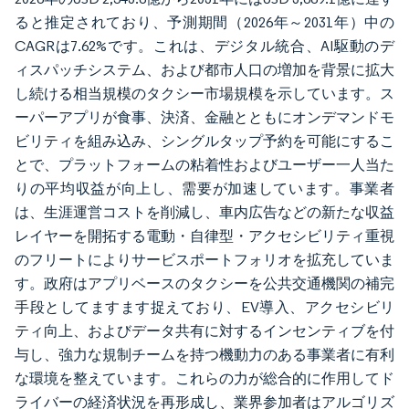
ると推定されており、予測期間（2026年～2031年）中の
CAGRは7.62%です。これは、デジタル統合、AI駆動のデ
ィスパッチシステム、および都市人口の増加を背景に拡大
し続ける相当規模のタクシー市場規模を示しています。ス
ーパーアプリが食事、決済、金融とともにオンデマンドモ
ビリティを組み込み、シングルタップ予約を可能にするこ
とで、プラットフォームの粘着性およびユーザー一人当た
りの平均収益が向上し、需要が加速しています。事業者
は、生涯運営コストを削減し、車内広告などの新たな収益
レイヤーを開拓する電動・自律型・アクセシビリティ重視
のフリートによりサービスポートフォリオを拡充していま
す。政府はアプリベースのタクシーを公共交通機関の補完
手段としてますます捉えており、EV導入、アクセシビリ
ティ向上、およびデータ共有に対するインセンティブを付
与し、強力な規制チームを持つ機動力のある事業者に有利
な環境を整えています。これらの力が総合的に作用してド
ライバーの経済状況を再形成し、業界参加者はアルゴリズ