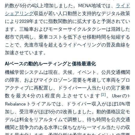
約数が5分の4以上増加しました。MENA地域では、
ライド
シェアリング
収益が若い人口動態と支持的なデジタル政策
により2028年までに指数関数的に拡大すると予測されてい
ます。三輪車およびモーターサイクルタクシーは混雑した
都市で共鳴し、乗車コストを低下させ移動時間を短縮する
ことで、先進市場を超えるライドヘイリングの普及曲線を
加速させています。
AIベースの動的ルーティングと価格最適化
機械学習システムは現在、天候、イベント、公共交通機関
の障害、およびマイクロゾーン需要を考慮して車両をプロ
アクティブに再配置し、ドライバー一人当たりの完了乗車
[2]
数を最大4分の1程度向上させています
。Uberのi-
Rebalanceトライアルでは、ドライバー収入がほぼ10%増
加し、受注率がほぼ5分の2改善しました。動的価格設定モ
デルは料金をリアルタイムで調整し、待ち時間を公共交通
機関と競争力のある水準に保ちながら一マイル当たりの収