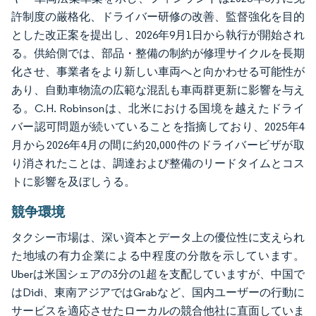
許制度の厳格化、ドライバー研修の改善、監督強化を目的
とした改正案を提出し、2026年9月1日から執行が開始され
る。供給側では、部品・整備の制約が修理サイクルを長期
化させ、事業者をより新しい車両へと向かわせる可能性が
あり、自動車物流の広範な混乱も車両群更新に影響を与え
る。C.H. Robinsonは、北米における国境を越えたドライ
バー認可問題が続いていることを指摘しており、2025年4
月から2026年4月の間に約20,000件のドライバービザが取
り消されたことは、調達および整備のリードタイムとコス
トに影響を及ぼしうる。
競争環境
タクシー市場は、深い資本とデータ上の優位性に支えられ
た地域の有力企業による中程度の分散を示しています。
Uberは米国シェアの3分の1超を支配していますが、中国で
はDidi、東南アジアではGrabなど、国内ユーザーの行動に
サービスを適応させたローカルの競合他社に直面していま