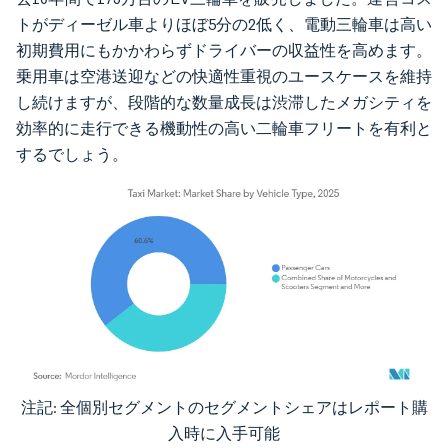
トがディーゼル車よりほぼ5分の2低く、電動三輪車は高い
初期費用にもかかわらずドライバーの収益性を高めます。
乗用車は空港送迎などの快適性重視のユースケースを維持
し続けますが、段階的な数量成長は渋滞したメガシティを
効率的に走行できる機動性の高い二輪車フリートを有利と
するでしょう。
注記: 全個別セグメントのセグメントシェアはレポート購
画像 © Mordor Intelligence。再利用にはCC BY 4.0の表示が必要です。
入時に入手可能