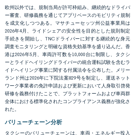
欧州以外では、規制当局が許可枠組み、継続的なドライバ
ー審査、研修義務を通じてアプリベースのモビリティ規制
を成文化しつつある。マサチューセッツ州公益事業局は
2026年4月、ライドシェアの安全性を目的とした規則制定
手続きを開始し、TNCドライバーに対する継続的な身元
調査モニタリングと明確な資格失効基準を盛り込んだ。香
港は2026年5月、車両許可数を10,000台に制限し、タクシ
ーとライドヘイリングドライバーの統合運転試験を含むラ
イドヘイリング事業に関する付属法令を公布した。メリー
ランド州は2026年に下院法案829号を制定し、運送ネット
ワーク事業者の免許申請および更新において人身取引啓発
研修を義務付けたことで、プラットフォームおよび車両群
全体における標準化されたコンプライアンス義務が強化さ
れた。
バリューチェーン分析
タクシーのバリューチェーンは、車両・エネルギー投入