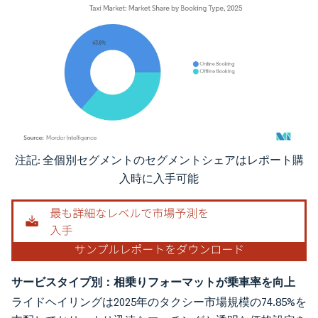
注記: 全個別セグメントのセグメントシェアはレポート購
画像 © Mordor Intelligence。再利用にはCC BY 4.0の表示が必要です。
入時に入手可能
サービスタイプ別：相乗りフォーマットが乗車率を向上
ライドヘイリングは2025年のタクシー市場規模の74.85%を