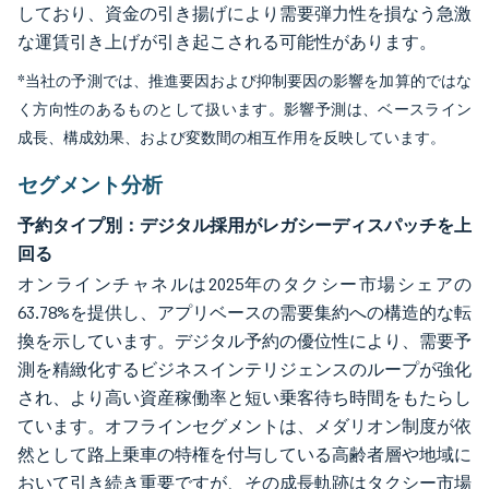
しており、資金の引き揚げにより需要弾力性を損なう急激
な運賃引き上げが引き起こされる可能性があります。
*当社の予測では、推進要因および抑制要因の影響を加算的ではな
く方向性のあるものとして扱います。影響予測は、ベースライン
成長、構成効果、および変数間の相互作用を反映しています。
セグメント分析
予約タイプ別：デジタル採用がレガシーディスパッチを上
回る
オンラインチャネルは2025年のタクシー市場シェアの
63.78%を提供し、アプリベースの需要集約への構造的な転
換を示しています。デジタル予約の優位性により、需要予
測を精緻化するビジネスインテリジェンスのループが強化
され、より高い資産稼働率と短い乗客待ち時間をもたらし
ています。オフラインセグメントは、メダリオン制度が依
然として路上乗車の特権を付与している高齢者層や地域に
おいて引き続き重要ですが、その成長軌跡はタクシー市場