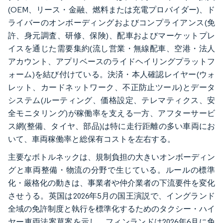
(OEM、リース・金融、燃料または充電プロバイダー)、ド
ライバーのオンボーディングおよびコンプライアンス(免
許、身元調査、研修、保険)、配車およびマーケットプレ
イスを通じた需要集約(流し営業・無線配車、空港・法人
アカウント、アプリベースのライドヘイリングプラットフ
ォーム)を結び付けている。決済・本人確認レイヤー(ウォ
レット、カードネットワーク、不正防止ツール)とデータ
システム(ルーティング、価格設定、テレマティクス、安
全モニタリング)が稼働率を支える一方、アフターサービ
ス網(整備、タイヤ、部品)は特に走行距離の多い車両にお
いて、車両稼働率と総保有コストを左右する。
主要なボトルネックは、規制負担の大きいオンボーディン
グと車両整備・物流の分野で生じている。ルールの標準
化・厳格化の動きは、事業者や仲介業者の下流要件を変化
させうる。英国は2026年5月の国王演説で、イングランド
全域の免許制度と執行を標準化するためのタクシー・ハイ
ヤー車両法案草案を示し、フィンランドは2026年6月に免