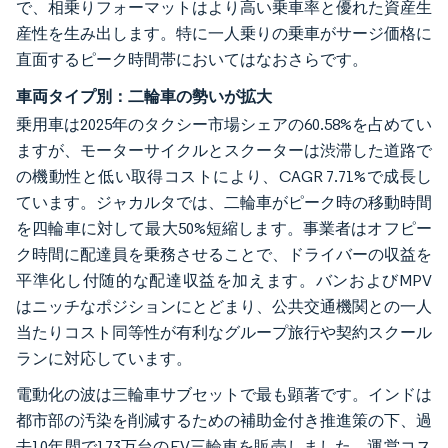
で、相乗りフォーマットはより高い乗車率と優れた資産生
産性を生み出します。特に一人乗りの乗車がサージ価格に
直面するピーク時間帯においてはなおさらです。
車両タイプ別：二輪車の勢いが拡大
乗用車は2025年のタクシー市場シェアの60.58%を占めてい
ますが、モーターサイクルとスクーターは渋滞した道路で
の機動性と低い取得コストにより、CAGR 7.71%で成長し
ています。ジャカルタでは、二輪車がピーク時の移動時間
を四輪車に対して最大50%短縮します。事業者はオフピー
ク時間に配達員を乗務させることで、ドライバーの収益を
平準化し付随的な配達収益を加えます。バンおよびMPV
はニッチなポジションにとどまり、公共交通機関との一人
当たりコスト同等性が有利なグループ旅行や契約スクール
ランに対応しています。
電動化の波は三輪車サブセットで最も顕著です。インドは
都市部の汚染を削減するための補助金付き推進策の下、過
去10年間で173万台のEV三輪車を販売しました。運営コス