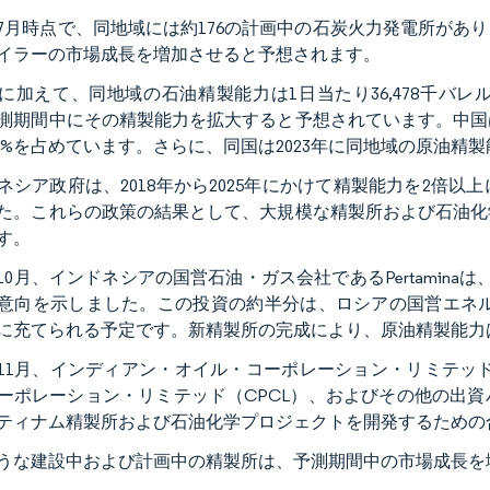
2年7月時点で、同地域には約176の計画中の石炭火力発電所が
イラーの市場成長を増加させると予想されます。
に加えて、同地域の石油精製能力は1日当たり36,478千バレ
測期間中にその精製能力を拡大すると予想されています。中国は
.67%を占めています。さらに、同国は2023年に同地域の原油精
ネシア政府は、2018年から2025年にかけて精製能力を2倍以
た。これらの政策の結果として、大規模な精製所および石油化
す。
2年10月、インドネシアの国営石油・ガス会社であるPertamin
意向を示しました。この投資の約半分は、ロシアの国営エネルギ
に充てられる予定です。新精製所の完成により、原油精製能力は
2年11月、インディアン・オイル・コーポレーション・リミテッ
ーポレーション・リミテッド（CPCL）、およびその他の出
ティナム精製所および石油化学プロジェクトを開発するための
うな建設中および計画中の精製所は、予測期間中の市場成長を