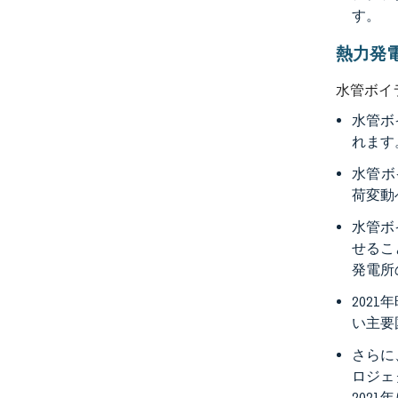
す。
熱力発
水管ボイ
水管ボ
れます
水管ボ
荷変動
水管ボ
せるこ
発電所
202
い主要
さらに
ロジェ
202