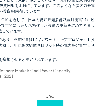
投資回収を困難にしています。このような石炭火力発電
の投資を継続しています。
aketoyo G.K.を通じて、日本の愛知県知多郡武豊町龍宮1-1に所
去数年間にわたり老朽化した設備の更新を進めてきまし
載しています。
であり、発電容量は1.2ギガワット、推定プロジェクト投
でに稼働し、年間最大84億キロワット時の電力を発電する見
を増加させると推定されています。