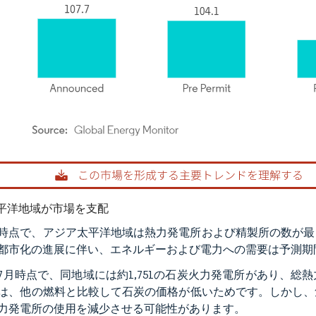
rdor Intelligence。再利用にはCC BY 4.0の表示が必要です。
平洋地域が市場を支配
1年時点で、アジア太平洋地域は熱力発電所および精製所の数が
都市化の進展に伴い、エネルギーおよび電力への需要は予測期
2年7月時点で、同地域には約1,751の石炭火力発電所があり
は、他の燃料と比較して石炭の価格が低いためです。しかし、
力発電所の使用を減少させる可能性があります。