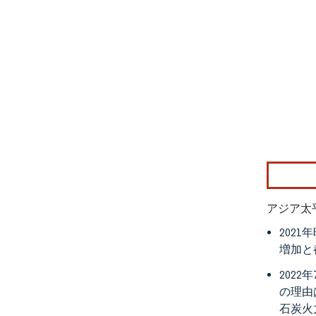
画像 © Mo
アジア太
202
増加と
202
の理由
石炭火