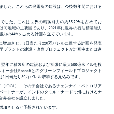
ありました。これらの発電所の建設は、今後数年間における
ルでした。これは世界の精製能力の約35.79%を占めてお
同地域の主要国であり、2021年に世界の石油精製能力
製能力の44%を占める計画を立てています。
上に増加させ、1日当たり220万バレルに達する計画を発表
学プラントの建設・改良プロジェクトが計画中または進
aは、翌年に精製所の建設および拡張に最大500億米ドルを投
ー会社Rosneftとのグリーンフィールドプロジェクト
1日当たり30万バレル増加する見込みです。
ド（IOCL）、その子会社であるチェンナイ・ペトロリア
資パートナーが、インドのタミル・ナードゥ州におけるナ
合弁会社を設立しました。
増加させると予想されています。