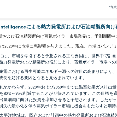
画像 © Mordor Intelligence。再利用にはCC BY 4.0の表示が必要です。
*免
or Intelligenceによる熱力発電所および石油精製
所および石油精製所向け蒸気ボイラー市場業界は、予測期間中にC
D-19は2020年に市場に悪影響を与えました。現在、市場はパン
には、市場を牽引すると予想される主な要因は、世界中で計画
熱力発電所および精製所の増加により、蒸気ボイラー市場への
発電における再生可能エネルギー源への注目の高まりにより、
成長を妨げる要因となると見込まれています。
もかかわらず、2020年および2050年までに温室効果ガス排出
を80%～95%削減することが期待されています。この目標
排出量削減に向けた投資を増加させると予想されます。したが
損失の最小化を伴う蒸気ボイラー市場に機会をもたらすと期待
太平洋地域は、既存および計画中の熱力発電所および石油精