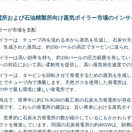
電所および石油精製所向け蒸気ボイラー市場のインサ
ラーが市場を支配
イラーは、チューブ内を流れる水から蒸気を生成し、石炭や天
。生成された蒸気は、約250バールの高圧でタービンに送られ
イラーは高い効率を持ち、約250バールの圧力範囲を有して
への対応において高い柔軟性を提供し、高い蒸気発生速度での
イラーは、タービンを回転させて発電するための蒸気を生成し
とでチューブ内で沸騰します。天然ガスを使用した発電所は、
の中で最も環境に優しい発電所です。
1年時点で、世界中に約176.9GWの着工前の石炭火力発電所
国です。これらの発電所の建設は、近い将来における蒸気ボイ
、世界的に石炭火力発電所の数が縮小しているにもかかわらず
クトを推進しています。同国の石炭発電所の約40GWは、財
1年に稼働した新規設備容量は4.5GW未満であり、2010年の