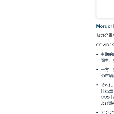
Mord
熱力発電
COVI
中期的
間中、
一方、
の市場
それに
排出量
CO2
よび熱
アジア