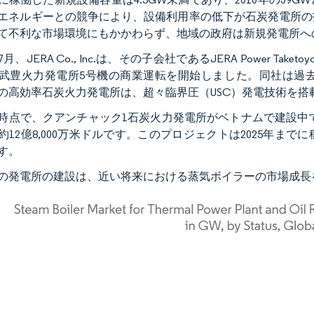
エネルギーとの競争により、設備利用率の低下が石炭発電所の
て不利な市場環境にもかかわらず、地域の政府は新規発電所へ
年7月、JERA Co., Inc.は、その子会社であるJERA Power T
武豊火力発電所5号機の商業運転を開始しました。同社は過
の高効率石炭火力発電所は、超々臨界圧（USC）発電技術を搭
2年時点で、クアンチャック1石炭火力発電所がベトナムで建設中
約12億8,000万米ドルです。このプロジェクトは2025年ま
す。
の発電所の建設は、近い将来における蒸気ボイラーの市場成長