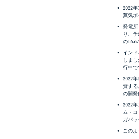
202
蒸気ボ
発電所
り、予
の16
インド
しまし
行中で
202
資する
の開発
202
ム・コ
ガパッ
このよ