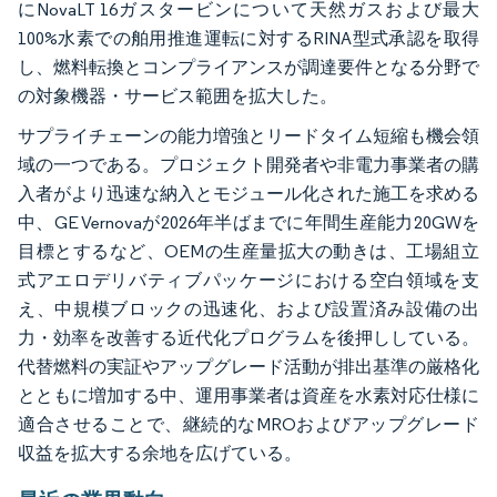
にNovaLT 16ガスタービンについて天然ガスおよび最大
100%水素での舶用推進運転に対するRINA型式承認を取得
し、燃料転換とコンプライアンスが調達要件となる分野で
の対象機器・サービス範囲を拡大した。
サプライチェーンの能力増強とリードタイム短縮も機会領
域の一つである。プロジェクト開発者や非電力事業者の購
入者がより迅速な納入とモジュール化された施工を求める
中、GE Vernovaが2026年半ばまでに年間生産能力20GWを
目標とするなど、OEMの生産量拡大の動きは、工場組立
式アエロデリバティブパッケージにおける空白領域を支
え、中規模ブロックの迅速化、および設置済み設備の出
力・効率を改善する近代化プログラムを後押ししている。
代替燃料の実証やアップグレード活動が排出基準の厳格化
とともに増加する中、運用事業者は資産を水素対応仕様に
適合させることで、継続的なMROおよびアップグレード
収益を拡大する余地を広げている。