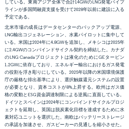
している。東南アジア全体で合計14GWのLNG発電パイプ
ラインが多国間融資支援を受けて2028年以前に建設に入る
予定である。
北米市場の成長はデータセンターのバックアップ電源、
LNG輸出コジェネレーション、水素パイロットに集中して
いる。米国は2024年に4.8GWを追加し、メキシコは2025年
に2.4GWのコンバインドサイクル契約を締結した。カナダ
のLNG Canadaプロジェクトは液化のためにGEタービン
1.2GWに依存しており、エネルギー輸出におけるガス発電
の役割を浮き彫りにしている。2025年以降の米国環境保護
庁の厳格な排出基準により、選択触媒還元システムの設置
が必要となり、資本コストが8%上昇する。欧州はガス価
格の変動とESG資金調達制限による逆風に直面している。
ドイツとスペインは2024年にコンバインドサイクルプロジ
ェクトを延期し、英国は脱炭素化目標を達成するために水
素対応ユニットを選択した。南欧はバッテリーストレージ
の承認を加速させ、ガスピーカーの見通しを縮小させた。