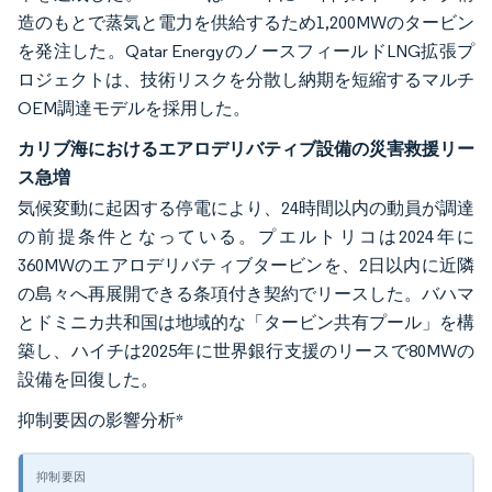
造のもとで蒸気と電力を供給するため1,200MWのタービン
を発注した。Qatar EnergyのノースフィールドLNG拡張プ
ロジェクトは、技術リスクを分散し納期を短縮するマルチ
OEM調達モデルを採用した。
カリブ海におけるエアロデリバティブ設備の災害救援リー
ス急増
気候変動に起因する停電により、24時間以内の動員が調達
の前提条件となっている。プエルトリコは2024年に
360MWのエアロデリバティブタービンを、2日以内に近隣
の島々へ再展開できる条項付き契約でリースした。バハマ
とドミニカ共和国は地域的な「タービン共有プール」を構
築し、ハイチは2025年に世界銀行支援のリースで80MWの
設備を回復した。
抑制要因の影響分析
*