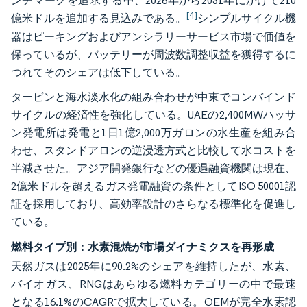
ンチマークを追求する中、2026年から2031年にかけて210
[4]
億米ドルを追加する見込みである。
シンプルサイクル機
器はピーキングおよびアンシラリーサービス市場で価値を
保っているが、バッテリーが周波数調整収益を獲得するに
つれてそのシェアは低下している。
タービンと海水淡水化の組み合わせが中東でコンバインド
サイクルの経済性を強化している。UAEの2,400MWハッサ
ン発電所は発電と1日1億2,000万ガロンの水生産を組み合
わせ、スタンドアロンの逆浸透方式と比較して水コストを
半減させた。アジア開発銀行などの優遇融資機関は現在、
2億米ドルを超えるガス発電融資の条件としてISO 50001認
証を採用しており、高効率設計のさらなる標準化を促進し
ている。
燃料タイプ別：水素混焼が市場ダイナミクスを再形成
天然ガスは2025年に90.2%のシェアを維持したが、水素、
バイオガス、RNGはあらゆる燃料カテゴリーの中で最速
となる16.1%のCAGRで拡大している。OEMが完全水素認