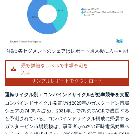
注記: 各セグメントのシェアはレポート購入後に入手可能
画像 © Mordor Intelligence。再利用にはCC BY 4.0の表示が必要です。
運転サイクル別：コンバインドサイクルが効率競争を支配
コンバインドサイクル発電所は2025年のガスタービン市場
シェアの74.9%を占め、2031年まで7%のCAGRで成長する
と予測されている。コンバインドサイクル構成に帰属する
ガスタービン市場規模は、事業者が63%の正味電気効率ベ