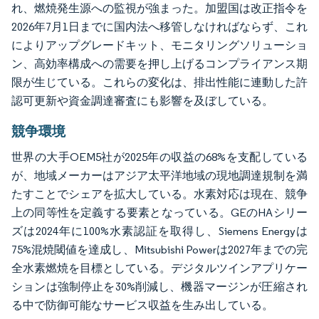
れ、燃焼発生源への監視が強まった。加盟国は改正指令を
2026年7月1日までに国内法へ移管しなければならず、これ
によりアップグレードキット、モニタリングソリューショ
ン、高効率構成への需要を押し上げるコンプライアンス期
限が生じている。これらの変化は、排出性能に連動した許
認可更新や資金調達審査にも影響を及ぼしている。
競争環境
世界の大手OEM5社が2025年の収益の68%を支配している
が、地域メーカーはアジア太平洋地域の現地調達規制を満
たすことでシェアを拡大している。水素対応は現在、競争
上の同等性を定義する要素となっている。GEのHAシリー
ズは2024年に100%水素認証を取得し、Siemens Energyは
75%混焼閾値を達成し、Mitsubishi Powerは2027年までの完
全水素燃焼を目標としている。デジタルツインアプリケー
ションは強制停止を30%削減し、機器マージンが圧縮され
る中で防御可能なサービス収益を生み出している。