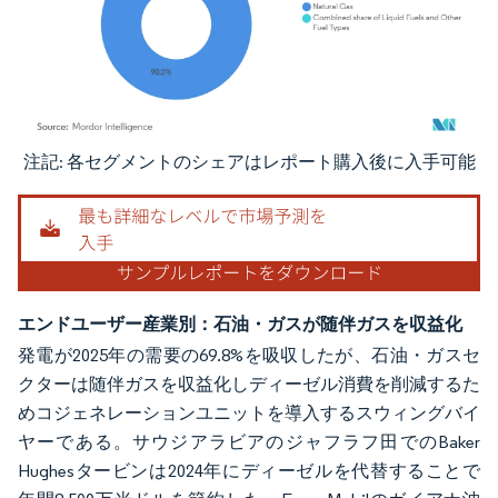
注記: 各セグメントのシェアはレポート購入後に入手可能
画像 © Mordor Intelligence。再利用にはCC BY 4.0の表示が必要です。
エンドユーザー産業別：石油・ガスが随伴ガスを収益化
発電が2025年の需要の69.8%を吸収したが、石油・ガスセ
クターは随伴ガスを収益化しディーゼル消費を削減するた
めコジェネレーションユニットを導入するスウィングバイ
ヤーである。サウジアラビアのジャフラフ田でのBaker
Hughesタービンは2024年にディーゼルを代替することで