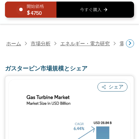
4750
ホーム
市場分析
エネルギー・電力研究
電力設
ガスタービン市場規模とシェア
シェア