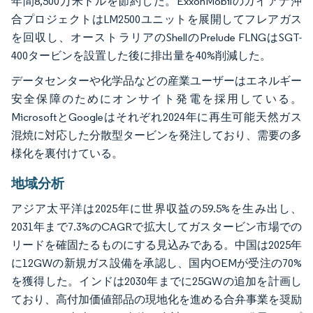
年間8,500万米ドルを節約した。ExxonMobilのガイアナ沖
合プロジェクトはLM2500ユニットを展開してフレアガス
を回収し、オーストラリアのShellのPrelude FLNGはSGT-
400タービンを設置した後に排出量を40%削減した。
データセンターや化学品などの産業ユーザーはエネルギー
安全保障のためにオンサイト発電を採用している。
MicrosoftとGoogleはそれぞれ2024年に再生可能天然ガス
混焼に対応した分散型タービンを発注しており、需要の多
様化を裏付けている。
地域分析
アジア太平洋は2025年に世界収益の59.5%を生み出し、
2031年まで7.3%のCAGRで拡大してガスタービン市場での
リードを確固たるものにする見込みである。中国は2025年
に12GWの新規ガス設備を承認し、国内OEMが受注の70%
を獲得した。インドは2030年までに25GWの追加を計画し
ており、高付加価値部品の現地化を進める合弁事業を奨励