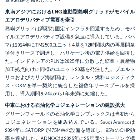
東南アジアにおけるLNG連動型島嶼グリッドがモバイル
エアロデリバティブ需要を牽引
島嶼グリッドは高額な固定インフラを回避するため、モバ
イルエアロデリバティブ設備を急速に導入している。バハ
マは2024年にTM2500ユニット4基を72時間以内の再展開条
項付きリースで調達し、ハリケーン後の電力供給を回復し
た。インドネシアのPLNは2025年に分散した鉱業・農産物
加工拠点向けに同様のユニット20基を発注した。プエルト
リコおよびカリブ海諸国は、レンタル・燃料ロジスティク
ス・O&Mを単一契約に統合した複数年リースプールを採
用し、導入期間を3年から1年未満に短縮した。
中東における石油化学コジェネレーションの建設拡大
グリーンフィールドの石油化学コンプレックスは当初から
コジェネレーションを組み込んでいる。Saudi Aramcoは
2024年にSATORPで475MWの設備を追加し、85%のCHP効
率を達成した。ADNOCは2025年に25年間のトーリング構