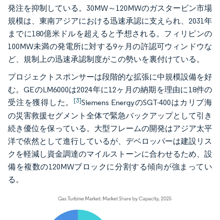
発注を抑制している。30MW～120MWのガスタービン市場
規模は、東南アジアにおける迅速承認に支えられ、2031年
までに180億米ドルを超えると予想される。フィリピンの
100MW未満の発電所に対する9ヶ月の許認可ウィンドウな
ど、規制上の迅速承認制度がこの勢いを裏付けている。
プロジェクトスポンサーは段階的な拡張に中規模設備を好
む。GEのLM6000は2024年に12ヶ月の納期を理由に18件の
[3]
受注を獲得した。
Siemens EnergyのSGT-400はカリブ海
の災害救援セグメント全体で緊急バックアップとして引き
続き優位を保っている。大型フレームの開発はアジア太平
洋で依然として進行しているが、デベロッパーは建設リス
クを軽減し資金調達のマイルストーンに合わせるため、設
備を複数の120MWブロックに分割する傾向が強まってい
る。