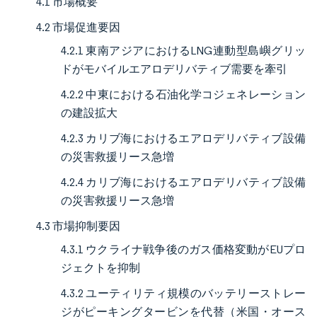
4.1 市場概要
4.2 市場促進要因
4.2.1 東南アジアにおけるLNG連動型島嶼グリッ
ドがモバイルエアロデリバティブ需要を牽引
4.2.2 中東における石油化学コジェネレーション
の建設拡大
4.2.3 カリブ海におけるエアロデリバティブ設備
の災害救援リース急増
4.2.4 カリブ海におけるエアロデリバティブ設備
の災害救援リース急増
4.3 市場抑制要因
4.3.1 ウクライナ戦争後のガス価格変動がEUプロ
ジェクトを抑制
4.3.2 ユーティリティ規模のバッテリーストレー
ジがピーキングタービンを代替（米国・オース