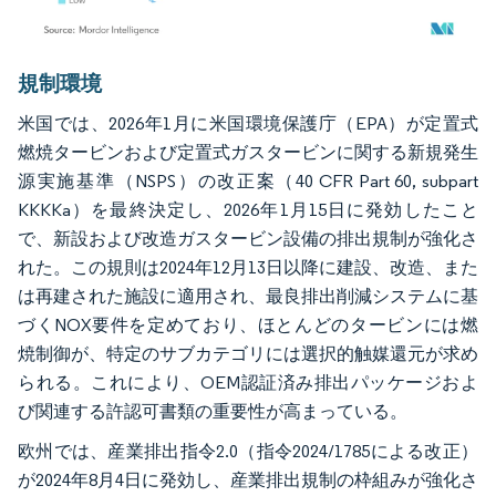
画像 © Mordor Intelligence。再利用にはCC BY 4.0の表示が必要です。
規制環境
米国では、2026年1月に米国環境保護庁（EPA）が定置式
燃焼タービンおよび定置式ガスタービンに関する新規発生
源実施基準（NSPS）の改正案（40 CFR Part 60, subpart
KKKKa）を最終決定し、2026年1月15日に発効したこと
で、新設および改造ガスタービン設備の排出規制が強化さ
れた。この規則は2024年12月13日以降に建設、改造、また
は再建された施設に適用され、最良排出削減システムに基
づくNOX要件を定めており、ほとんどのタービンには燃
焼制御が、特定のサブカテゴリには選択的触媒還元が求め
られる。これにより、OEM認証済み排出パッケージおよ
び関連する許認可書類の重要性が高まっている。
欧州では、産業排出指令2.0（指令2024/1785による改正）
が2024年8月4日に発効し、産業排出規制の枠組みが強化さ