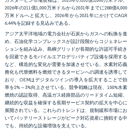
ガスタービン市場規模は、2025年の202億5,000万米ドル、
2026年の211億1,000万米ドルから2031年までに288億4,000
万米ドルへと拡大し、2026年から2031年にかけてCAGR
6.44%を記録する見込みである。
アジア太平洋地域の電力会社が石炭からガスへの転換を進
め、石油化学コンプレックスが設計段階からコジェネレー
ションを組み込み、島嶼グリッドが長期的な許認可手続き
を回避できるモバイルエアロデリバティブ設備を採用する
など、構造的な変化が需要を加速させている。水素対応義
務化も代替燃料を燃焼できるタービンへの調達を誘導して
おり、OEMはデジタルツインの導入を拡大することで効
率を2%～3%向上させている。競争戦略は現在、100%水素
燃焼の認証取得、高温ガス経路部品のリードタイム短縮、
継続的な収益を確保する長期サービス契約の拡大を中心に
展開されている。これらのトレンドは、規制緩和市場にお
いてバッテリーストレージがピーク対応資産に挑戦する中
でも、持続的な設備増強を支えている。