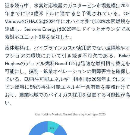
証を競う中、水素対応機器のガスタービン市場規模は2031
年までに140億米ドルに達すると予測されている。GE
Vernovaの7HA.03は2024年にオハイオ州で100%水素燃焼を
達成し、Siemens Energyは2025年にドイツとオランダで水
素対応ユニット8基を受注した。
液体燃料は、パイプラインガスが実用的でない遠隔地やオ
フショアの環境において引き続き不可欠である。Baker
Hughesのデュアル燃料NovaLT12は迅速な燃料切り替えを
可能にし、掘削・鉱業オペレーションの耐障害性を確保し
ている。EU再生可能エネルギー指令IIIは2030年までにター
ビン燃料に5%の再生可能エネルギー含有量を義務付けて
おり、農業地域でのバイオガス採用を促進する可能性が高
い。