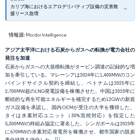
カリブ海におけるエアロデリバティブ設備の災害救
援リース急増
情報源: Mordor Intelligence
アジア太平洋における石炭からガスへの転換が電力会社の
発注を加速
石炭からガスへの大規模転換がタービン調達の記録的な増
加を牽引している。マレーシアは2024年に1,400MWのコン
バインドサイクル契約を締結し、ベトナムは2025年に
2,700MW超のLNG発電設備を稼働させた。中国は2025年に
断続的な再生可能エネルギーを補完するため12GWの新規
ガス設備を承認し、国内OEMが受注の大半を獲得した。
タイは水素対応ユニット（30%混焼対応）を指定した
5,300MWの枠組み協定に署名した。シンガポールは2025年
に670MWの水素対応発電所を稼働させ、都市国家の脱炭
[1]
素化経路を強化した。