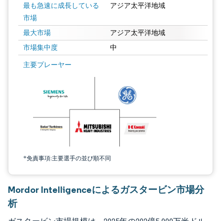
最も急速に成長している
アジア太平洋地域
市場
最大市場
アジア太平洋地域
市場集中度
中
画像 © Mordor Intelligence。再利用にはCC BY 4.0の表示が必要です。
主要プレーヤー
*免責事項:主要選手の並び順不同
Mordor Intelligenceによるガスタービン市場分
析