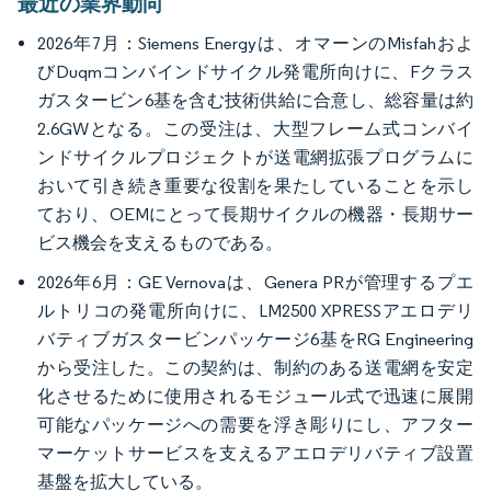
最近の業界動向
2026年7月：Siemens Energyは、オマーンのMisfahおよ
びDuqmコンバインドサイクル発電所向けに、Fクラス
ガスタービン6基を含む技術供給に合意し、総容量は約
2.6GWとなる。この受注は、大型フレーム式コンバイ
ンドサイクルプロジェクトが送電網拡張プログラムに
おいて引き続き重要な役割を果たしていることを示し
ており、OEMにとって長期サイクルの機器・長期サー
ビス機会を支えるものである。
2026年6月：GE Vernovaは、Genera PRが管理するプエ
ルトリコの発電所向けに、LM2500 XPRESSアエロデリ
バティブガスタービンパッケージ6基をRG Engineering
から受注した。この契約は、制約のある送電網を安定
化させるために使用されるモジュール式で迅速に展開
可能なパッケージへの需要を浮き彫りにし、アフター
マーケットサービスを支えるアエロデリバティブ設置
基盤を拡大している。