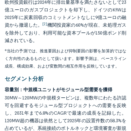
欧州投資銀行は2024年に排出量基準を満たさないとして23
億ユーロのガスプロジェクトを却下し、ドイツのKfWは
2025年に炭素回収のコミットメントなしに9億ユーロの融
[2]
資から撤退した。
機関投資家の60%が現在、未処理ガス
を除外しており、利用可能な資本プールが150億ポンド削
減されている。
*当社の予測では、推進要因および抑制要因の影響を加算的ではな
く方向性のあるものとして扱います。影響予測は、ベースライン
成長、構成効果、および変数間の相互作用を反映しています。
セグメント分析
容量別：中規模ユニットがモジュール型需要を獲得
30MW～120MWの中規模タービンは、複数年にわたる許認
可を回避するモジュール型プロジェクトへの需要を反映
し、2031年まで6.8%のCAGRで最速の成長を記録した。
120MW超の機器は依然として2025年の設置件数の58.3%を
占めているが、系統接続のボトルネックと環境審査が新規