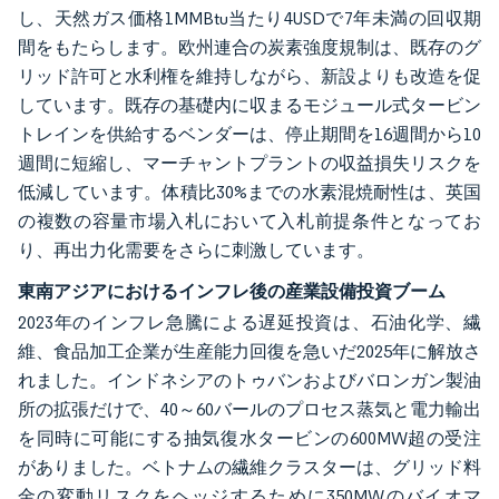
し、天然ガス価格1MMBtu当たり4USDで7年未満の回収期
間をもたらします。欧州連合の炭素強度規制は、既存のグ
リッド許可と水利権を維持しながら、新設よりも改造を促
しています。既存の基礎内に収まるモジュール式タービン
トレインを供給するベンダーは、停止期間を16週間から10
週間に短縮し、マーチャントプラントの収益損失リスクを
低減しています。体積比30%までの水素混焼耐性は、英国
の複数の容量市場入札において入札前提条件となってお
り、再出力化需要をさらに刺激しています。
東南アジアにおけるインフレ後の産業設備投資ブーム
2023年のインフレ急騰による遅延投資は、石油化学、繊
維、食品加工企業が生産能力回復を急いだ2025年に解放さ
れました。インドネシアのトゥバンおよびバロンガン製油
所の拡張だけで、40～60バールのプロセス蒸気と電力輸出
を同時に可能にする抽気復水タービンの600MW超の受注
がありました。ベトナムの繊維クラスターは、グリッド料
金の変動リスクをヘッジするために350MWのバイオマ