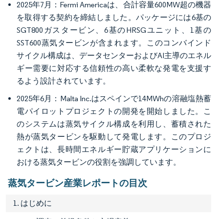
2025年7月：Fermi Americaは、合計容量600MW超の機器
を取得する契約を締結しました。パッケージには6基の
SGT800ガスタービン、6基のHRSGユニット、1基の
SST600蒸気タービンが含まれます。このコンバインド
サイクル構成は、データセンターおよびAI主導のエネル
ギー需要に対応する信頼性の高い柔軟な発電を支援す
るよう設計されています。
2025年6月：Malta Inc.はスペインで14MWhの溶融塩熱蓄
電パイロットプロジェクトの開発を開始しました。こ
のシステムは蒸気サイクル構成を利用し、蓄積された
熱が蒸気タービンを駆動して発電します。このプロジ
ェクトは、長時間エネルギー貯蔵アプリケーションに
おける蒸気タービンの役割を強調しています。
蒸気タービン産業レポートの目次
1. はじめに