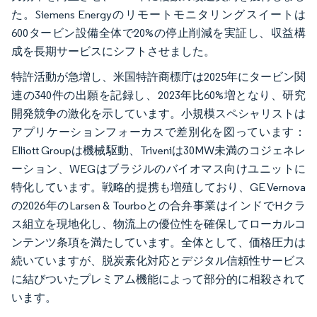
た。Siemens Energyのリモートモニタリングスイートは
600タービン設備全体で20%の停止削減を実証し、収益構
成を長期サービスにシフトさせました。
特許活動が急増し、米国特許商標庁は2025年にタービン関
連の340件の出願を記録し、2023年比60%増となり、研究
開発競争の激化を示しています。小規模スペシャリストは
アプリケーションフォーカスで差別化を図っています：
Elliott Groupは機械駆動、Triveniは30MW未満のコジェネレ
ーション、WEGはブラジルのバイオマス向けユニットに
特化しています。戦略的提携も増殖しており、GE Vernova
の2026年のLarsen & Tourboとの合弁事業はインドでHクラ
ス組立を現地化し、物流上の優位性を確保してローカルコ
ンテンツ条項を満たしています。全体として、価格圧力は
続いていますが、脱炭素化対応とデジタル信頼性サービス
に結びついたプレミアム機能によって部分的に相殺されて
います。