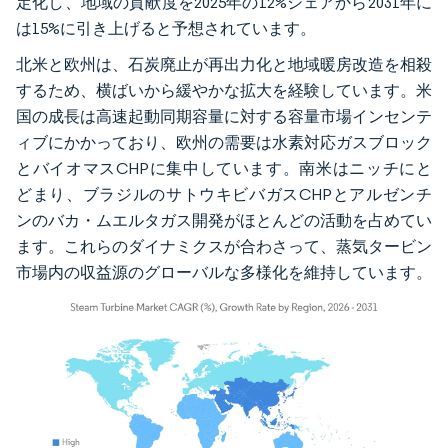
定化し、地域の貢献度を2025年の12%シェアから2031年に
は15%に引き上げると予想されています。
北米と欧州は、石炭廃止が再出力化と地域暖房改造を相殺
するため、横ばいから緩やかな拡大を経験しています。米
国の成長は高速起動同期容量に対する容量市場インセンテ
ィブにかかっており、欧州の需要は水素対応ガスブロック
とバイオマスCHPに集中しています。南米はニッチにと
どまり、ブラジルのサトウキビバガスCHPとアルゼンチ
ンのバカ・ムエルタガス開発がほとんどの活動を占めてい
ます。これらのダイナミクスが合わさって、蒸気タービン
市場内の収益源のグローバルな多様化を維持しています。