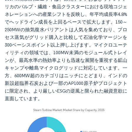
リカのパルプ・繊維・食品クラスターにおける現地コジェ
ネレーションへの産業シフトを反映し、年平均成長率4.8%
でヘッドライン成長を上回るペースで拡大します。150～
250MWの抽気復水バリアントは人気を集めており、プロ
セス蒸気がグリッド購入と比較して石油化学マージンを
300ベーシスポイント以上押し上げます。マイクロユーテ
ィリティの領域では、100MW未満のモジュール式トレイ
ンが、最高水準の熱効率よりも迅速な展開を重視する鉱山
キャンプや離島マイクログリッドに対応しています。一
方、600MW超のカテゴリはニッチにとどまり、インドの
新設超臨界石炭および一部のAP1000原子炉プロジェクト
に限定され、より厳しいESGの逆風と限られた融資意欲に
直面しています。