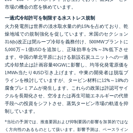
市場の機会の窓を狭めています。
一過式冷却許可を制限する水ストレス規制
火力発電所は世界の淡水取水量の約15%を占めており、乾
燥地域での規制強化を促しています。米国のセクション
316(b)改正は閉ループ冷却を義務付け、500MWプラントに
5,000万～1億USDを追加し、正味効率を2%～3%低下させ
ます。中国の華北平原における新設石炭ユニットへの一過
式冷却禁止は計画容量40GWに影響し、均等化発電原価を
1MWh当たり4USD引き上げます。中東の開発者は脱塩ブ
ラインを検討していますが、タービン材料に12%～18%の
腐食プレミアムが発生します。これらの政策は許認可サイ
クルを長期化させ、空冷または再生可能エネルギーの代替
手段への投資をシフトさせ、蒸気タービン市場の軌道を抑
制しています。
*当社の予測では、推進要因および抑制要因の影響を加算的ではな
く方向性のあるものとして扱います。影響予測は、ベースライン