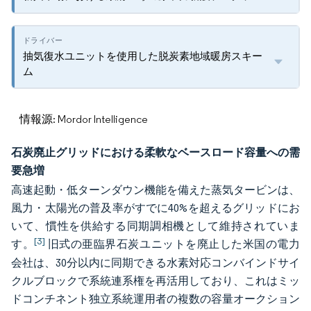
抽気復水ユニットを使用した脱炭素地域暖房スキー
ム
情報源: Mordor Intelligence
石炭廃止グリッドにおける柔軟なベースロード容量への需
要急増
高速起動・低ターンダウン機能を備えた蒸気タービンは、
風力・太陽光の普及率がすでに40%を超えるグリッドにお
いて、慣性を供給する同期調相機として維持されていま
[3]
す。
旧式の亜臨界石炭ユニットを廃止した米国の電力
会社は、30分以内に同期できる水素対応コンバインドサイ
クルブロックで系統連系権を再活用しており、これはミッ
ドコンチネント独立系統運用者の複数の容量オークション