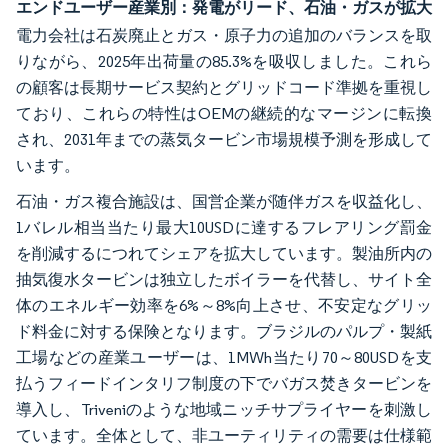
エンドユーザー産業別：発電がリード、石油・ガスが拡大
電力会社は石炭廃止とガス・原子力の追加のバランスを取
りながら、2025年出荷量の85.3%を吸収しました。これら
の顧客は長期サービス契約とグリッドコード準拠を重視し
ており、これらの特性はOEMの継続的なマージンに転換
され、2031年までの蒸気タービン市場規模予測を形成して
います。
石油・ガス複合施設は、国営企業が随伴ガスを収益化し、
1バレル相当当たり最大10USDに達するフレアリング罰金
を削減するにつれてシェアを拡大しています。製油所内の
抽気復水タービンは独立したボイラーを代替し、サイト全
体のエネルギー効率を6%～8%向上させ、不安定なグリッ
ド料金に対する保険となります。ブラジルのパルプ・製紙
工場などの産業ユーザーは、1MWh当たり70～80USDを支
払うフィードインタリフ制度の下でバガス焚きタービンを
導入し、Triveniのような地域ニッチサプライヤーを刺激し
ています。全体として、非ユーティリティの需要は仕様範