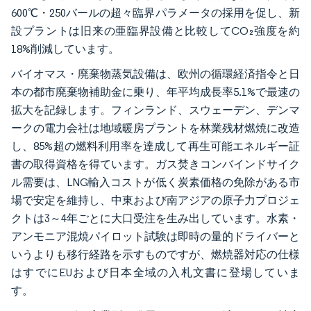
600℃・250バールの超々臨界パラメータの採用を促し、新
設プラントは旧来の亜臨界設備と比較してCO₂強度を約
18%削減しています。
バイオマス・廃棄物蒸気設備は、欧州の循環経済指令と日
本の都市廃棄物補助金に乗り、年平均成長率5.1%で最速の
拡大を記録します。フィンランド、スウェーデン、デンマ
ークの電力会社は地域暖房プラントを林業残材燃焼に改造
し、85%超の燃料利用率を達成して再生可能エネルギー証
書の取得資格を得ています。ガス焚きコンバインドサイク
ル需要は、LNG輸入コストが低く炭素価格の免除がある市
場で安定を維持し、中東および南アジアの原子力プロジェ
クトは3～4年ごとに大口受注を生み出しています。水素・
アンモニア混焼パイロット試験は即時の量的ドライバーと
いうよりも移行経路を示すものですが、燃焼器対応の仕様
はすでにEUおよび日本全域の入札文書に登場していま
す。