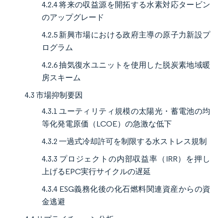
4.2.4 将来の収益源を開拓する水素対応タービン
のアップグレード
4.2.5 新興市場における政府主導の原子力新設プ
ログラム
4.2.6 抽気復水ユニットを使用した脱炭素地域暖
房スキーム
4.3 市場抑制要因
4.3.1 ユーティリティ規模の太陽光・蓄電池の均
等化発電原価（LCOE）の急激な低下
4.3.2 一過式冷却許可を制限する水ストレス規制
4.3.3 プロジェクトの内部収益率（IRR）を押し
上げるEPC実行サイクルの遅延
4.3.4 ESG義務化後の化石燃料関連資産からの資
金逃避