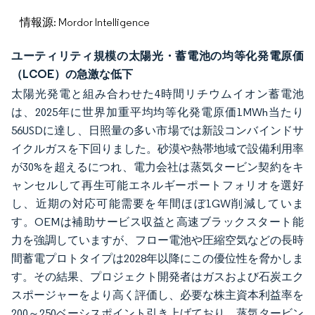
情報源: Mordor Intelligence
ユーティリティ規模の太陽光・蓄電池の均等化発電原価
（LCOE）の急激な低下
太陽光発電と組み合わせた4時間リチウムイオン蓄電池
は、2025年に世界加重平均均等化発電原価1MWh当たり
56USDに達し、日照量の多い市場では新設コンバインドサ
イクルガスを下回りました。砂漠や熱帯地域で設備利用率
が30%を超えるにつれ、電力会社は蒸気タービン契約をキ
ャンセルして再生可能エネルギーポートフォリオを選好
し、近期の対応可能需要を年間ほぼ1GW削減していま
す。OEMは補助サービス収益と高速ブラックスタート能
力を強調していますが、フロー電池や圧縮空気などの長時
間蓄電プロトタイプは2028年以降にこの優位性を脅かしま
す。その結果、プロジェクト開発者はガスおよび石炭エク
スポージャーをより高く評価し、必要な株主資本利益率を
200～250ベーシスポイント引き上げており、蒸気タービン