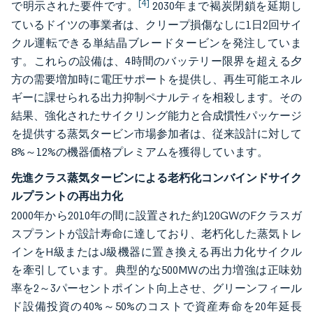
[4]
で明示された要件です。
2030年まで褐炭閉鎖を延期し
ているドイツの事業者は、クリープ損傷なしに1日2回サイ
クル運転できる単結晶ブレードタービンを発注していま
す。これらの設備は、4時間のバッテリー限界を超える夕
方の需要増加時に電圧サポートを提供し、再生可能エネル
ギーに課せられる出力抑制ペナルティを相殺します。その
結果、強化されたサイクリング能力と合成慣性パッケージ
を提供する蒸気タービン市場参加者は、従来設計に対して
8%～12%の機器価格プレミアムを獲得しています。
先進クラス蒸気タービンによる老朽化コンバインドサイク
ルプラントの再出力化
2000年から2010年の間に設置された約120GWのFクラスガ
スプラントが設計寿命に達しており、老朽化した蒸気トレ
インをH級またはJ級機器に置き換える再出力化サイクル
を牽引しています。典型的な500MWの出力増強は正味効
率を2～3パーセントポイント向上させ、グリーンフィール
ド設備投資の40%～50%のコストで資産寿命を20年延長