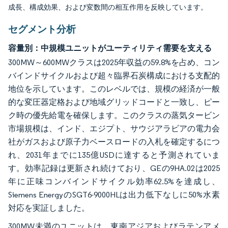
成長、構成効果、および変数間の相互作用を反映しています。
セグメント分析
容量別：中規模ユニットがユーティリティ需要を支える
300MW～600MWクラスは2025年収益の59.8%を占め、コン
バインドサイクルおよび超々臨界石炭構成における支配的
地位を示しています。このレベルでは、規模の経済が一般
的な変圧器定格および地域グリッドコードと一致し、ピー
ク時の優先給電を確保します。このクラスの蒸気タービン
市場規模は、インド、エジプト、サウジアラビアの電力会
社がガスおよび原子力ベースロードの入札を確定するにつ
れ、2031年までに135億USDに達すると予測されていま
す。効率記録は更新され続けており、GEの9HA.02は2025
年に正味コンバインドサイクル効率62.5%を達成し、
Siemens EnergyのSGT6-9000HLは出力低下なしに50%水素
対応を実証しました。
300MW未満のユニットは、東南アジアおよびラテンアメ