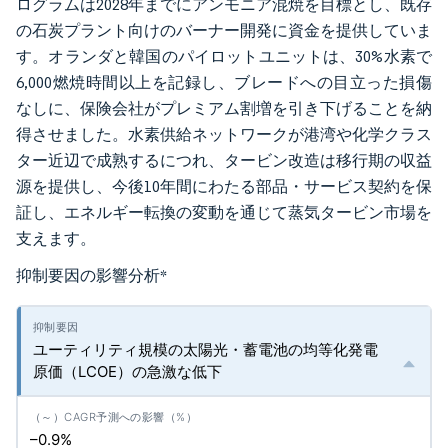
ログラムは2028年までにアンモニア混焼を目標とし、既存
の石炭プラント向けのバーナー開発に資金を提供していま
す。オランダと韓国のパイロットユニットは、30%水素で
6,000燃焼時間以上を記録し、ブレードへの目立った損傷
なしに、保険会社がプレミアム割増を引き下げることを納
得させました。水素供給ネットワークが港湾や化学クラス
ター近辺で成熟するにつれ、タービン改造は移行期の収益
源を提供し、今後10年間にわたる部品・サービス契約を保
証し、エネルギー転換の変動を通じて蒸気タービン市場を
支えます。
抑制要因の影響分析
*
ユーティリティ規模の太陽光・蓄電池の均等化発電
原価（LCOE）の急激な低下
–0.9%