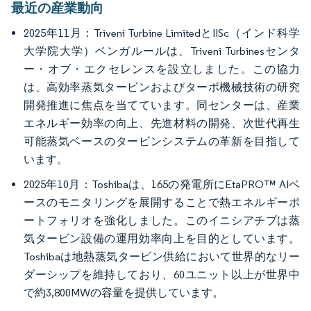
最近の産業動向
2025年11月：Triveni Turbine LimitedとIISc（インド科学
大学院大学）ベンガルールは、Triveni Turbinesセンタ
ー・オブ・エクセレンスを設立しました。この協力
は、高効率蒸気タービンおよびターボ機械技術の研究
開発推進に焦点を当てています。同センターは、産業
エネルギー効率の向上、先進材料の開発、次世代再生
可能蒸気ベースのタービンシステムの革新を目指して
います。
2025年10月：Toshibaは、165の発電所にEtaPRO™ AIベ
ースのモニタリングを展開することで熱エネルギーポ
ートフォリオを強化しました。このイニシアチブは蒸
気タービン設備の運用効率向上を目的としています。
Toshibaは地熱蒸気タービン供給において世界的なリー
ダーシップを維持しており、60ユニット以上が世界中
で約3,800MWの容量を提供しています。