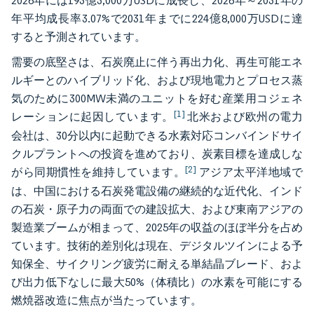
2026年には193億3,000万USDに成長し、2026年～2031年の
年平均成長率3.07%で2031年までに224億8,000万USDに達
すると予測されています。
需要の底堅さは、石炭廃止に伴う再出力化、再生可能エネ
ルギーとのハイブリッド化、および現地電力とプロセス蒸
気のために300MW未満のユニットを好む産業用コジェネ
[1]
レーションに起因しています。
北米および欧州の電力
会社は、30分以内に起動できる水素対応コンバインドサイ
クルプラントへの投資を進めており、炭素目標を達成しな
[2]
がら同期慣性を維持しています。
アジア太平洋地域で
は、中国における石炭発電設備の継続的な近代化、インド
の石炭・原子力の両面での建設拡大、および東南アジアの
製造業ブームが相まって、2025年の収益のほぼ半分を占め
ています。技術的差別化は現在、デジタルツインによる予
知保全、サイクリング疲労に耐える単結晶ブレード、およ
び出力低下なしに最大50%（体積比）の水素を可能にする
燃焼器改造に焦点が当たっています。