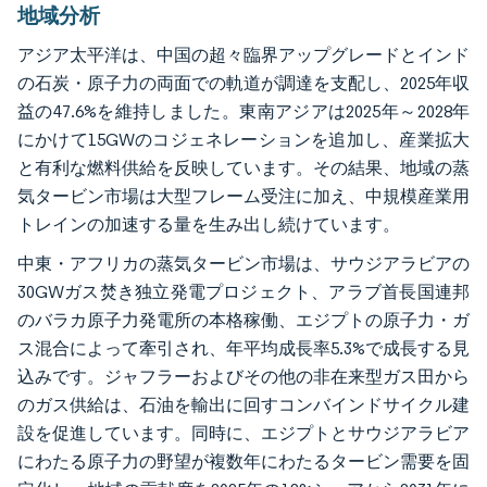
地域分析
アジア太平洋は、中国の超々臨界アップグレードとインド
の石炭・原子力の両面での軌道が調達を支配し、2025年収
益の47.6%を維持しました。東南アジアは2025年～2028年
にかけて15GWのコジェネレーションを追加し、産業拡大
と有利な燃料供給を反映しています。その結果、地域の蒸
気タービン市場は大型フレーム受注に加え、中規模産業用
トレインの加速する量を生み出し続けています。
中東・アフリカの蒸気タービン市場は、サウジアラビアの
30GWガス焚き独立発電プロジェクト、アラブ首長国連邦
のバラカ原子力発電所の本格稼働、エジプトの原子力・ガ
ス混合によって牽引され、年平均成長率5.3%で成長する見
込みです。ジャフラーおよびその他の非在来型ガス田から
のガス供給は、石油を輸出に回すコンバインドサイクル建
設を促進しています。同時に、エジプトとサウジアラビア
にわたる原子力の野望が複数年にわたるタービン需要を固