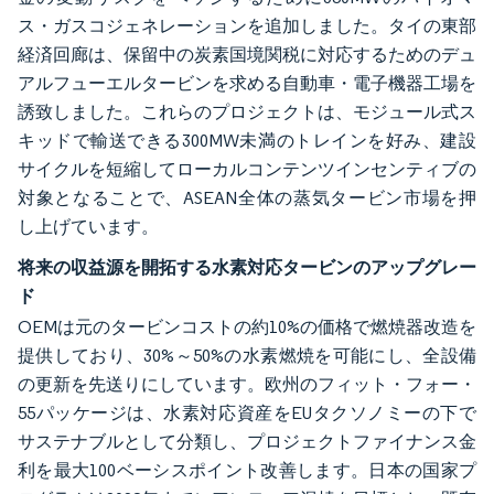
ス・ガスコジェネレーションを追加しました。タイの東部
経済回廊は、保留中の炭素国境関税に対応するためのデュ
アルフューエルタービンを求める自動車・電子機器工場を
誘致しました。これらのプロジェクトは、モジュール式ス
キッドで輸送できる300MW未満のトレインを好み、建設
サイクルを短縮してローカルコンテンツインセンティブの
対象となることで、ASEAN全体の蒸気タービン市場を押
し上げています。
将来の収益源を開拓する水素対応タービンのアップグレー
ド
OEMは元のタービンコストの約10%の価格で燃焼器改造を
提供しており、30%～50%の水素燃焼を可能にし、全設備
の更新を先送りにしています。欧州のフィット・フォー・
55パッケージは、水素対応資産をEUタクソノミーの下で
サステナブルとして分類し、プロジェクトファイナンス金
利を最大100ベーシスポイント改善します。日本の国家プ