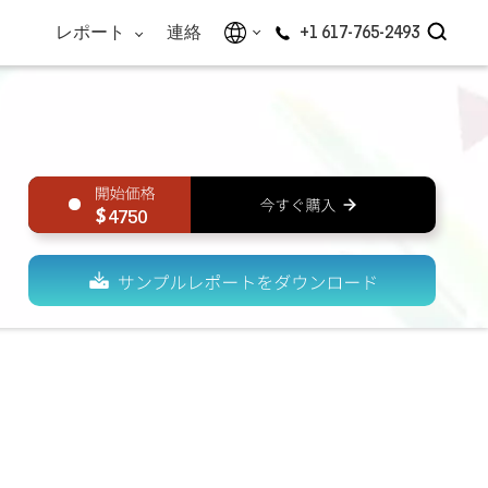
レポート
連絡
+1 617-765-2493
4750