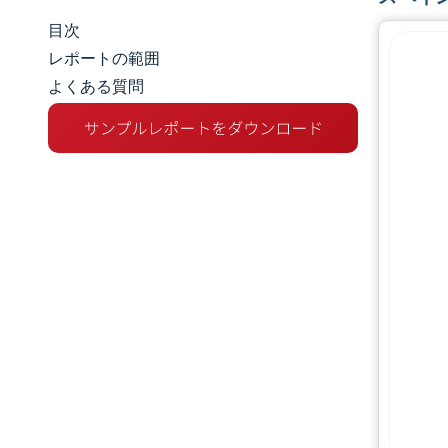
目次
市場規模とシェア
レポートの範囲
よくある質問
市場分析
トレンドとインサイト
セグメント分析
地理分析
競争環境
主要プレーヤー
業界の動向