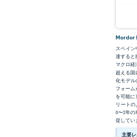
Mordo
スペイン中古
達すると推
マクロ経
超える国
化モデル
フォーム
を可能に
リートの
0〜2年
促してい
主要レ