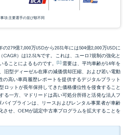
責事項:主要選手の並び順不同
79億7,000万USDから2031年には504億2,000万USDに
CAGR）は12.51%です。これは、ユーロ7規制の強化と
[1]
いることによるものです。
需要は、平均車齢が14年を
、旧型ディーゼル在庫の減価償却圧縮、および若い電動
性の高い車両履歴レポートを提供するデジタルプラット
型ロットが長年保持してきた価格優位性を侵食すること
する一方、マドリードは高い可処分所得と活発な法人フ
庫パイプラインは、リースおよびレンタル事業者が車齢
化させ、OEMが認定中古車プログラムを拡大することを