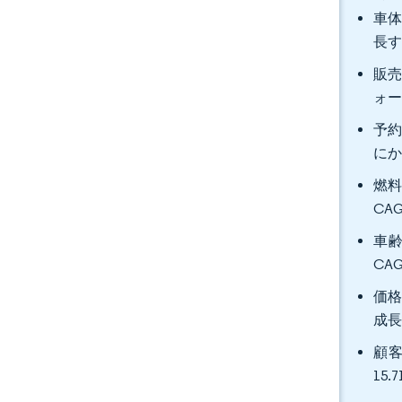
車体
長
販売
ォー
予約
にか
燃料
CA
車齢
CA
価格
成
顧客
15