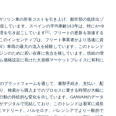
びガソリン車の所有コストを引き上げ、都市部の低排出ゾ
しています。スペインの平均車齢14.2年は、特に6〜8
[2]
増を引き起こしています
。フリートの更新を加速する
す。このインセンティブは、フリート事業者がより迅速に資
CE）車両の最大の流入を経験しています。このトレンド
ジンのために若い在庫に焦点を移しています。供給の増
ム価格設定に長けた大規模マーケットプレイスに有利に
ches.netなどのプラットフォームを通じて、書類手続き、支払い、配
り、検索から購入までのプロセスに要する時間が大幅に
動の持続的な変化を示しています。GANVAMのデータ
がデジタルで完結しており、このトレンドは着実に成長
にマドリード、バルセロナ、バレンシアでより一般的で