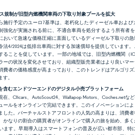
ガス規制が旧型内燃機関車両の下取り対象プールを拡大
年から施行予定のユーロ7基準は、老朽化したディーゼル車およ
制強化が実施される前に、不適合車両を処分するよう所有者を促
において急速な価格圧縮に直面しているディーゼル下取りの急
令法4/2024は低排出車両に対する加速償却を提供していま
することを促しています。一部の地域では、旧型内燃機関（I
ラーの状況を変化させており、組織型販売業者はより良いマー
消費者の価格感度が高まっており、このトレンドはアルゴリズ
ます。
を含むエンドツーエンドのデジタル小売プラットフォーム
、Clicars、AutoScout24、Wallapop Motors、Co
ュールをオンラインで完結できます。このイノベーションによ
ました。バーチャルストアフロントの人気の高まりは、消費者行
、かなりの割合の購買者がオンラインで購入の旅を始め、多く
います。早期導入はスマートフォンの普及が広い都市部、特