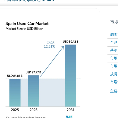
市
調査
予測
基準
市場規
市場規
成長率 
画像 © Mordor Intelligence。再利用にはCC BY 4
市場
画像 ©
主要