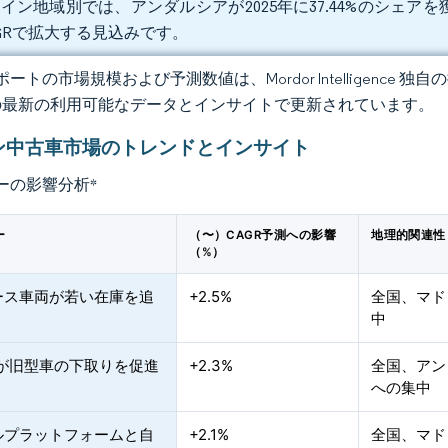
イン地域別では、アンダルシアが2025年に37.44%のシェアを獲
GRで拡大する見込みです。
ートの市場規模および予測数値は、Mordor Intelligence
の最新の利用可能なデータとインサイトで更新されています。
ン中古車市場のトレンドとインサイト
ーの影響分析
*
ー
（〜）CAGR予測への影響
地理的関連性
（%）
ース車両が若い在庫を追
+2.5%
全国、マド
中
制が旧型車の下取りを促進
+2.3%
全国、アン
への集中
ルプラットフォームと自
+2.1%
全国、マド