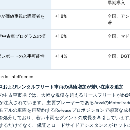
早期導入
性が価値重視の購買者を
+1.8%
全国、アン
著
認定中古車プログラムの拡
+1.6%
全国、マド
歴レポートの入手可能性
+1.4%
全国、DG
or Intelligence
スおよびレンタルフリート車両の供給増加が若い在庫を追加
の中古車市場では、大幅な規模を超えるリースフリートが約2
が注入されています。主要プレーヤーであるArvalのMotorT
モデルの車両を再契約するRe-leaseプロポジションで顕著
を処分しており、若い車両セグメントの成長を牽引しています
するだけでなく、保証とロードサイドアシスタンスがセット