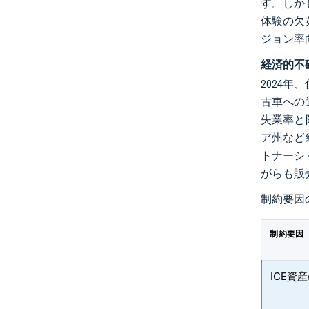
す。しか
体験の欠
ジョン率
経済的不
2024
古車への
失業率と
ア州など
トナーシ
がらも販
制約要因
制約要因
ICE資