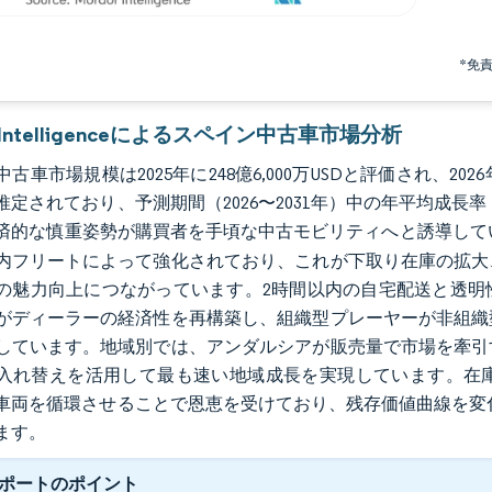
*免
r Intelligenceによるスペイン中古車市場分析
車市場規模は2025年に248億6,000万USDと評価され、2026年の2
定されており、予測期間（2026〜2031年）中の年平均成長率（
済的な慎重姿勢が購買者を手頃な中古モビリティへと誘導して
内フリートによって強化されており、これが下取り在庫の拡大
の魅力向上につながっています。2時間以内の自宅配送と透明
がディーラーの経済性を再構築し、組織型プレーヤーが非組織
しています。地域別では、アンダルシアが販売量で市場を牽引
入れ替えを活用して最も速い地域成長を実現しています。在
の車両を循環させることで恩恵を受けており、残存価値曲線を変
ます。
ポートのポイント