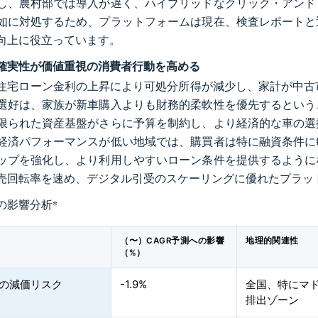
し、農村部では導入が遅く、ハイブリッドなクリック・アンド
如に対処するため、プラットフォームは現在、検査レポートと
向上に役立っています。
確実性が価値重視の消費者行動を高める
年、住宅ローン金利の上昇により可処分所得が減少し、家計が中
選好は、家族が新車購入よりも財務的柔軟性を優先するという
限られた資産基盤がさらに予算を制約し、より経済的な車の選
経済パフォーマンスが低い地域では、購買者は特に融資条件に
ップを強化し、より利用しやすいローン条件を提供するように
売回転率を速め、デジタル引受のスケーリングに優れたプラッ
の影響分析
*
（〜）CAGR予測への影響
地理的関連性
（%）
産の減価リスク
-1.9%
全国、特にマ
排出ゾーン