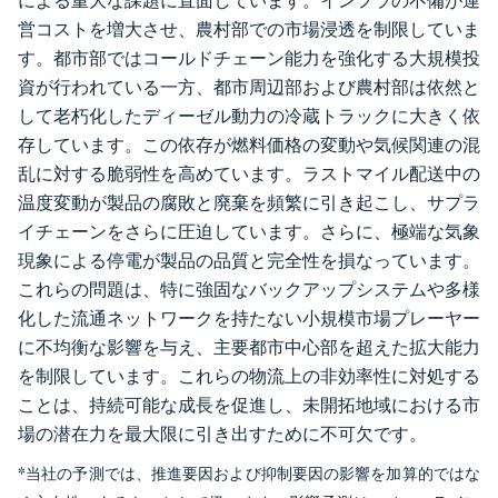
による重大な課題に直面しています。インフラの不備が運
営コストを増大させ、農村部での市場浸透を制限していま
す。都市部ではコールドチェーン能力を強化する大規模投
資が行われている一方、都市周辺部および農村部は依然と
して老朽化したディーゼル動力の冷蔵トラックに大きく依
存しています。この依存が燃料価格の変動や気候関連の混
乱に対する脆弱性を高めています。ラストマイル配送中の
温度変動が製品の腐敗と廃棄を頻繁に引き起こし、サプラ
イチェーンをさらに圧迫しています。さらに、極端な気象
現象による停電が製品の品質と完全性を損なっています。
これらの問題は、特に強固なバックアップシステムや多様
化した流通ネットワークを持たない小規模市場プレーヤー
に不均衡な影響を与え、主要都市中心部を超えた拡大能力
を制限しています。これらの物流上の非効率性に対処する
ことは、持続可能な成長を促進し、未開拓地域における市
場の潜在力を最大限に引き出すために不可欠です。
*当社の予測では、推進要因および抑制要因の影響を加算的ではな