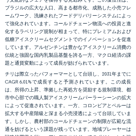
ブラジルの広大な人口、高まる都市化、成熟した小売フレ
ームワーク、洗練されたフードデリバリーシステムによっ
て強化されています。コールドチェーン物流への投資と進
化するラベリング規制が相まって、特にプレミアムおよび
低糖アイスクリームセグメントでのイノベーションを促進
しています。アルゼンチンは豊かなアイスクリーム消費の
伝統と強固な国内乳製品基盤を誇る一方、マクロ経済の課
題と通貨変動によって成長が妨げられています。
チリは際立ったパフォーマーとして台頭し、2031年までに
CAGR 6.01%で成長すると予測されています。この成長
は、所得の上昇、準拠した再処方を奨励する規制環境、都
市中心部での職人製アイスクリームパーラーシーンの拡大
によって促進されています。一方、コロンビアとペルーは
拡大する中産階級と深まる小売浸透によって台頭していま
す。しかし、農村部のコールドチェーンの制限が広範な流
通を妨げるという課題が残っています。地域プレーヤーは