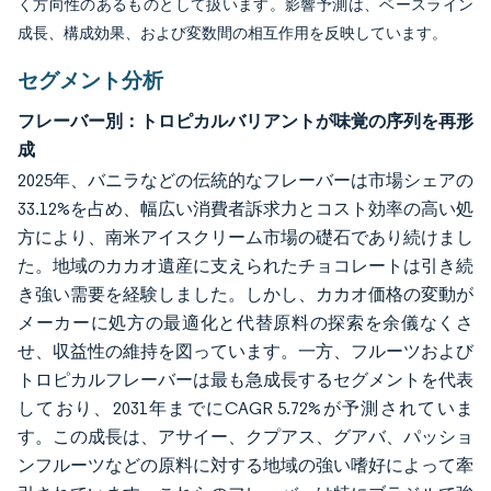
く方向性のあるものとして扱います。影響予測は、ベースライン
成長、構成効果、および変数間の相互作用を反映しています。
セグメント分析
フレーバー別：トロピカルバリアントが味覚の序列を再形
成
2025年、バニラなどの伝統的なフレーバーは市場シェアの
33.12%を占め、幅広い消費者訴求力とコスト効率の高い処
方により、南米アイスクリーム市場の礎石であり続けまし
た。地域のカカオ遺産に支えられたチョコレートは引き続
き強い需要を経験しました。しかし、カカオ価格の変動が
メーカーに処方の最適化と代替原料の探索を余儀なくさ
せ、収益性の維持を図っています。一方、フルーツおよび
トロピカルフレーバーは最も急成長するセグメントを代表
しており、2031年までにCAGR 5.72%が予測されていま
す。この成長は、アサイー、クプアス、グアバ、パッショ
ンフルーツなどの原料に対する地域の強い嗜好によって牽