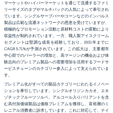
マーケットやハイパーマーケットを通じて流通するファミ
リーサイズのタブやマルチパックの人気によって牽引され
ています。シングルサーブバーやコーンなどのインパルス
製品は広範な流通ネットワークの恩恵を受けていますが、
積極的なプロモーション活動と原材料コストの変動により
収益性が制約されています。一方、職人製アイスクリーム
セグメントは堅調な成長を経験しており、2031年までに
CAGR 5.71%が予測されています。この拡大は、主要都市
中心部でのパーラーの増加と、高マージンの機会および体
験志向のプレミアム製品への需要増加を活用するフードサ
ービスチェーンのカテゴリー参入によって支えられていま
す。
プレミアム化がすべての製品カテゴリーにわたるイノベー
ションを牽引しています。シングルオリジンカカオ、エキ
ゾチックフルーツソルベ、アルコール入りバリアントを含
む高付加価値製品は価格プレミアムを獲得し、富裕層のミ
レニアル消費者に訴求しています。これに対応して、テイ