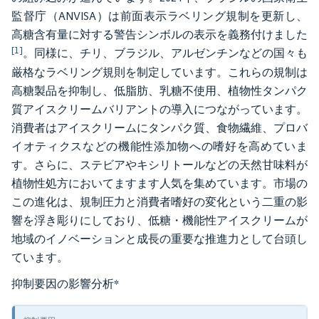
監督庁（ANVISA）は前面表示ラベリング規制を更新し、
高糖含有量に対する警告シンボルの表示を義務付けました
[1]
。同様に、チリ、ブラジル、アルゼンチンなどの国々も
厳格なラベリング規則を制定しています。これらの規制は
高糖製品を抑制し、低脂肪、乳糖不使用、植物性タンパク
質アイスクリームバリアントの導入につながっています。
消費者はアイスクリームにタンパク質、食物繊維、プロバ
イオティクスなどの機能性添加物への嗜好を高めていま
す。さらに、ステビアやキシリトールなどの天然甘味料が
植物性処方においてますます人気を集めています。市場の
この進化は、規制圧力と消費者嗜好の変化という二重の影
響を浮き彫りにしており、低糖・機能性アイスクリームが
地域のイノベーションと成長の重要な推進力として台頭し
ています。
抑制要因の影響分析
*