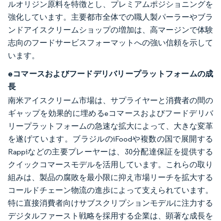
ルオリジン原料を特徴とし、プレミアムポジショニングを
強化しています。主要都市全体での職人製パーラーやブラ
ンドアイスクリームショップの増加は、高マージンで体験
志向のフードサービスフォーマットへの強い信頼を示して
います。
eコマースおよびフードデリバリープラットフォームの成
長
南米アイスクリーム市場は、サプライヤーと消費者の間の
ギャップを効果的に埋めるeコマースおよびフードデリバ
リープラットフォームの急速な拡大によって、大きな変革
を遂げています。ブラジルのiFoodや複数の国で展開する
Rappiなどの主要プレーヤーは、30分配達保証を提供する
クイックコマースモデルを活用しています。これらの取り
組みは、製品の腐敗を最小限に抑え市場リーチを拡大する
コールドチェーン物流の進歩によって支えられています。
特に直接消費者向けサブスクリプションモデルに注力する
デジタルファースト戦略を採用する企業は、顕著な成長を