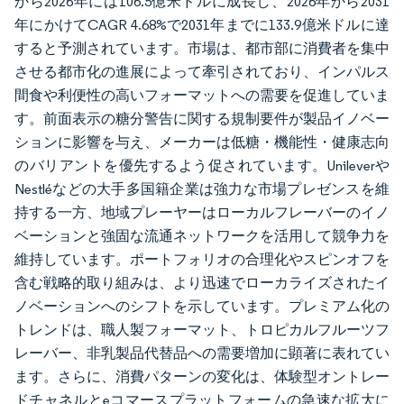
から2026年には106.5億米ドルに成長し、2026年から2031
年にかけてCAGR 4.68%で2031年までに133.9億米ドルに達
すると予測されています。市場は、都市部に消費者を集中
させる都市化の進展によって牽引されており、インパルス
間食や利便性の高いフォーマットへの需要を促進していま
す。前面表示の糖分警告に関する規制要件が製品イノベー
ションに影響を与え、メーカーは低糖・機能性・健康志向
のバリアントを優先するよう促されています。Unileverや
Nestléなどの大手多国籍企業は強力な市場プレゼンスを維
持する一方、地域プレーヤーはローカルフレーバーのイノ
ベーションと強固な流通ネットワークを活用して競争力を
維持しています。ポートフォリオの合理化やスピンオフを
含む戦略的取り組みは、より迅速でローカライズされたイ
ノベーションへのシフトを示しています。プレミアム化の
トレンドは、職人製フォーマット、トロピカルフルーツフ
レーバー、非乳製品代替品への需要増加に顕著に表れてい
ます。さらに、消費パターンの変化は、体験型オントレー
ドチャネルとeコマースプラットフォームの急速な拡大に