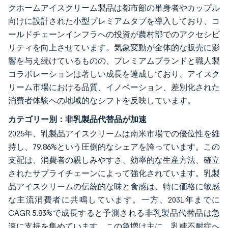
クホームアイスクリーム製品は都市部の単身者やカップル
向けに設計された小型プレミアムタブを導入しており、コ
ールドチェーンインフラへの投資が農村部でのアクセシビ
リティを向上させています。気象変動が全体的な販売に影
響を与え続けているものの、プレミアムブランドと職人製
コラボレーションは著しい成長を達成しており、アイスク
リーム市場における品質、イノベーション、差別化された
消費者体験への地域的なシフトを反映しています。
カテゴリー別：非乳製品代替品が加速
2025年、乳製品アイスクリームは南米市場での優位性を維
持し、79.86%という圧倒的なシェアを誇っています。この
支配は、消費者の親しみやすさ、効率的な生産方法、確立
されたサプライチェーンによって強化されています。乳製
品アイスクリームの伝統的な味と食感は、特に価格に敏感
な主流消費者に共鳴しています。一方、2031年までに
CAGR 5.83%で成長すると予測される非乳製品代替品は急
速に支持を集めています。この急増は主に、乳糖不耐症へ