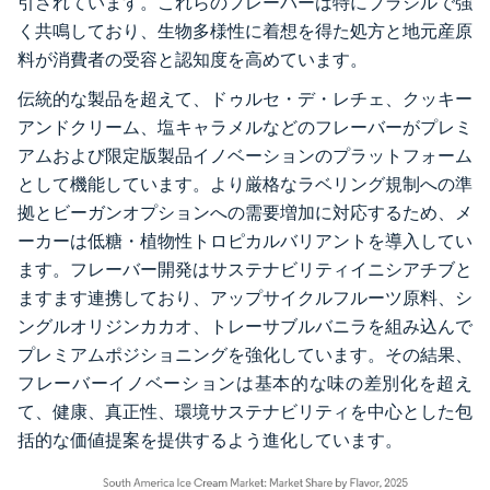
引されています。これらのフレーバーは特にブラジルで強
く共鳴しており、生物多様性に着想を得た処方と地元産原
料が消費者の受容と認知度を高めています。
伝統的な製品を超えて、ドゥルセ・デ・レチェ、クッキー
アンドクリーム、塩キャラメルなどのフレーバーがプレミ
アムおよび限定版製品イノベーションのプラットフォーム
として機能しています。より厳格なラベリング規制への準
拠とビーガンオプションへの需要増加に対応するため、メ
ーカーは低糖・植物性トロピカルバリアントを導入してい
ます。フレーバー開発はサステナビリティイニシアチブと
ますます連携しており、アップサイクルフルーツ原料、シ
ングルオリジンカカオ、トレーサブルバニラを組み込んで
プレミアムポジショニングを強化しています。その結果、
フレーバーイノベーションは基本的な味の差別化を超え
て、健康、真正性、環境サステナビリティを中心とした包
括的な価値提案を提供するよう進化しています。