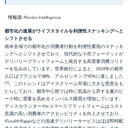
情報源: Mordor Intelligence
都市化の進展がライフスタイルを利便性スナッキングへと
シフトさせる
南米全域での都市化が消費者行動を利便性重視のスナッキ
ングへとシフトさせており、現代的な小売フォーマットが
デリバリープラットフォームと統合する高需要消費コリド
ーを生み出しています。世界銀行によると、2024年の都市
人口はブラジルで88%、アルゼンチンで92%に達しました
[3]
。このトレンドはアイスクリーム市場に大きな恩恵をも
たらしており、都市中心部では特に気温が上昇する夏のピ
ーク時に需要を高めるインパルス購買が増加しています。
ディスカウンターやeコマースプラットフォームはコスト
意識の高い消費者のアクセシビリティを向上させており、
iFoodやRappiなどの迅速デリバリーサービスはほぼ即時配