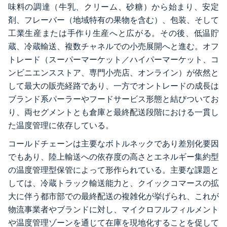
味料の調達（牛乳、クリーム、砂糖）から始まり、安定
剤、フレーバー（地域特有の果物を含む）、包装、そして
工業生産または手作り生産へと広がる。その後、低温貯
蔵、冷蔵輸送、複数チャネルでの小売展開へと進む。オフ
トレード（スーパーマーケット／ハイパーマーケット、コ
ンビニエンスストア、専門小売店、オンライン）が依然と
して最大の販売経路であり、一方でオントレードの成長は
ブランド系パーラーやフードサービス形態と結びついてお
り、両セグメントとも倉庫と最終配送段階における一貫し
た温度管理に依存している。
コールドチェーンは主要なボトルネックであり差別化要因
でもあり、陸上輸送への依存度の高さとエネルギー集約型
の温度管理型保管によって形作られている。主要な課題と
しては、冷蔵トラック輸送能力と、クイックコマースの拡
大に伴う都市部での最終配送の複雑化が挙げられ、これが
物流事業者やブランドに対し、マイクロフルフィルメント
や温度管理ゾーンを通じて在庫を現地化することを促して