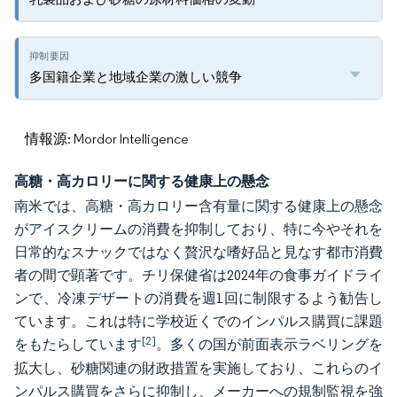
多国籍企業と地域企業の激しい競争
情報源: Mordor Intelligence
高糖・高カロリーに関する健康上の懸念
南米では、高糖・高カロリー含有量に関する健康上の懸念
がアイスクリームの消費を抑制しており、特に今やそれを
日常的なスナックではなく贅沢な嗜好品と見なす都市消費
者の間で顕著です。チリ保健省は2024年の食事ガイドライ
ンで、冷凍デザートの消費を週1回に制限するよう勧告し
ています。これは特に学校近くでのインパルス購買に課題
[2]
をもたらしています
。多くの国が前面表示ラベリングを
拡大し、砂糖関連の財政措置を実施しており、これらのイ
ンパルス購買をさらに抑制し、メーカーへの規制監視を強