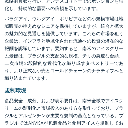
戦略的買収を行い、アンデスコリドーでのポジションを強
化し、持続的な需要への信頼を示しています。
パラグアイ、ウルグアイ、ボリビアなどの小規模市場は地
域販売の控えめなシェアを保持していますが、統合と拡大
の魅力的な見通しを提供しています。これらの市場を狙う
企業は、インフラと地域化された流通への投資の潜在的な
報酬を認識しています。要約すると、南米のアイスクリー
ム景観は、ブラジルの支配的な規模、チリの急速な台頭、
二次市場の段階的な近代化が織り成すタペストリーであ
り、より正式な小売とコールドチェーンのナラティブへと
織り込まれています。
規制環境
食品安全、成分、および表示要件は、南米全域でアイスク
リームの製剤化と市場投入のあり方を形作っており、ブラ
ジルとアルゼンチンが主要な規制の基点となっている。ブ
ラジルではANVISAが包装食品と食用アイスを規制してお