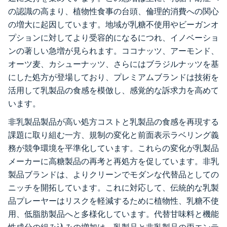
の認識の高まり、植物性食事の台頭、倫理的消費への関心
の増大に起因しています。地域が乳糖不使用やビーガンオ
プションに対してより受容的になるにつれ、イノベーショ
ンの著しい急増が見られます。ココナッツ、アーモンド、
オーツ麦、カシューナッツ、さらにはブラジルナッツを基
にした処方が登場しており、プレミアムブランドは技術を
活用して乳製品の食感を模倣し、感覚的な訴求力を高めて
います。
非乳製品製品が高い処方コストと乳製品の食感を再現する
課題に取り組む一方、規制の変化と前面表示ラベリング義
務が競争環境を平準化しています。これらの変化が乳製品
メーカーに高糖製品の再考と再処方を促しています。非乳
製品ブランドは、よりクリーンでモダンな代替品としての
ニッチを開拓しています。これに対応して、伝統的な乳製
品プレーヤーはリスクを軽減するために植物性、乳糖不使
用、低脂肪製品へと多様化しています。代替甘味料と機能