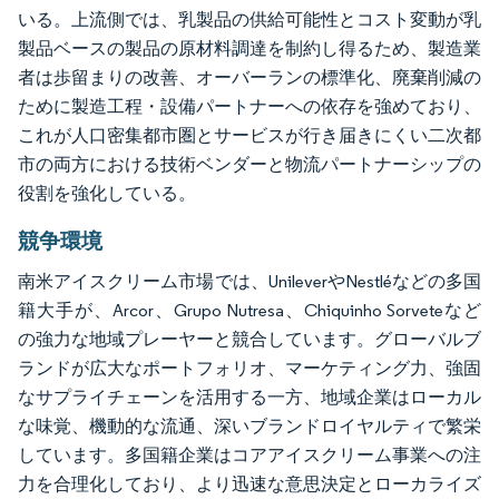
いる。上流側では、乳製品の供給可能性とコスト変動が乳
製品ベースの製品の原材料調達を制約し得るため、製造業
者は歩留まりの改善、オーバーランの標準化、廃棄削減の
ために製造工程・設備パートナーへの依存を強めており、
これが人口密集都市圏とサービスが行き届きにくい二次都
市の両方における技術ベンダーと物流パートナーシップの
役割を強化している。
競争環境
南米アイスクリーム市場では、UnileverやNestléなどの多国
籍大手が、Arcor、Grupo Nutresa、Chiquinho Sorveteなど
の強力な地域プレーヤーと競合しています。グローバルブ
ランドが広大なポートフォリオ、マーケティング力、強固
なサプライチェーンを活用する一方、地域企業はローカル
な味覚、機動的な流通、深いブランドロイヤルティで繁栄
しています。多国籍企業はコアアイスクリーム事業への注
力を合理化しており、より迅速な意思決定とローカライズ