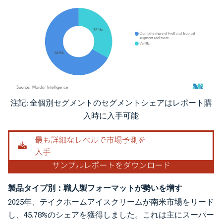
注記: 全個別セグメントのセグメントシェアはレポート購
画像 © Mordor Intelligence。再利用にはCC BY 4.0の表示が必要です。
入時に入手可能
製品タイプ別：職人製フォーマットが勢いを増す
2025年、テイクホームアイスクリームが南米市場をリード
し、45.78%のシェアを獲得しました。これは主にスーパー