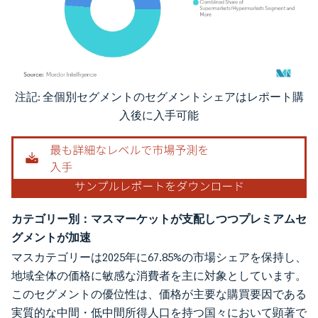
注記: 全個別セグメントのセグメントシェアはレポート購
画像 © Mordor Intelligence。再利用にはCC BY 4.0の表示が必要です。
入後に入手可能
カテゴリー別：マスマーケットが支配しつつプレミアムセ
グメントが加速
マスカテゴリーは2025年に67.85%の市場シェアを保持し、
地域全体の価格に敏感な消費者を主に対象としています。
このセグメントの優位性は、価格が主要な購買要因である
実質的な中間・低中間所得人口を持つ国々において顕著で