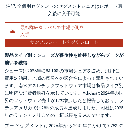
注記: 全個別セグメントのセグメントシェアはレポート購
画像 © Mordor Intelligence。再利用にはCC BY 4.0の表示が必要です。
入後に入手可能
製品タイプ別：シューズが優位性を維持しながらブーツが
勢いを獲得
シューズは2025年に83.10%の市場シェアを占め、汎用性、
費用対効果、地域の気候への適合性によって牽引されてい
ます。南米アスレチックフットウェア市場は製品タイプ別
に明確な消費者嗜好を示しています。Adidasは2024年の世
界のフットウェア売上が17%増加したと報告しており、ラ
テンアメリカでは28%の成長を達成しました。同社は2025
年のラテンアメリカでの二桁成長を見込んでいます。
ブーツセグメントは2026年から2031年にかけて7.78%の