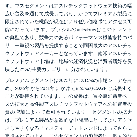
す。マスセグメントはアスレチックフットウェア技術の幅
広い普及を通じて成長しており、かつてプレミアム製品に
限定されていた機能が現在はより低い価格帯でアクセス可
能になっています。ブラジルのVulcabrasはこのトレンド
の典型であり、競争力のあるパフォーマンス機能を持つバ
リュー重視の製品を提供することで同国最大のアスレチッ
クフットウェアメーカーとなっています。南米アスレチッ
クフットウェア市場は、地域の経済状況と消費者嗜好を反
映した2つの主要カテゴリーに分かれています。
プレミアムセグメントは2025年に32.15%の市場シェアを占
め、2026年から2031年にかけて8.35%のCAGRで成長する
ことが期待されています。この成長は、富裕層消費者ベー
スの拡大と高性能アスレチックフットウェアへの消費者投
資の増加によって牽引されています。セグメントの拡大
は、プレミアム製品が意欲的な中間層にとってよりアクセ
スしやすくなる「マスティージ」トレンドによってさらに
支持されています。このセグメントの消費者は、個人的な