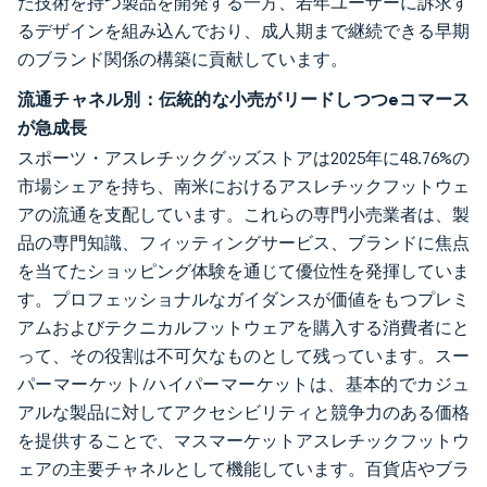
た技術を持つ製品を開発する一方、若年ユーザーに訴求す
るデザインを組み込んでおり、成人期まで継続できる早期
のブランド関係の構築に貢献しています。
流通チャネル別：伝統的な小売がリードしつつeコマース
が急成長
スポーツ・アスレチックグッズストアは2025年に48.76%の
市場シェアを持ち、南米におけるアスレチックフットウェ
アの流通を支配しています。これらの専門小売業者は、製
品の専門知識、フィッティングサービス、ブランドに焦点
を当てたショッピング体験を通じて優位性を発揮していま
す。プロフェッショナルなガイダンスが価値をもつプレミ
アムおよびテクニカルフットウェアを購入する消費者にと
って、その役割は不可欠なものとして残っています。スー
パーマーケット/ハイパーマーケットは、基本的でカジュ
アルな製品に対してアクセシビリティと競争力のある価格
を提供することで、マスマーケットアスレチックフットウ
ェアの主要チャネルとして機能しています。百貨店やブラ