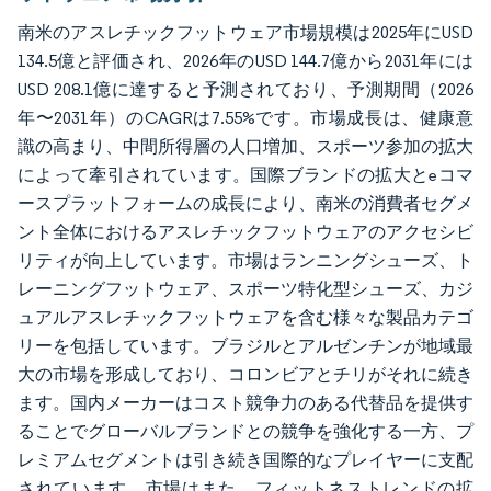
南米のアスレチックフットウェア市場規模は2025年にUSD
134.5億と評価され、2026年のUSD 144.7億から2031年には
USD 208.1億に達すると予測されており、予測期間（2026
年〜2031年）のCAGRは7.55%です。市場成長は、健康意
識の高まり、中間所得層の人口増加、スポーツ参加の拡大
によって牽引されています。国際ブランドの拡大とeコマ
ースプラットフォームの成長により、南米の消費者セグメ
ント全体におけるアスレチックフットウェアのアクセシビ
リティが向上しています。市場はランニングシューズ、ト
レーニングフットウェア、スポーツ特化型シューズ、カジ
ュアルアスレチックフットウェアを含む様々な製品カテゴ
リーを包括しています。ブラジルとアルゼンチンが地域最
大の市場を形成しており、コロンビアとチリがそれに続き
ます。国内メーカーはコスト競争力のある代替品を提供す
ることでグローバルブランドとの競争を強化する一方、プ
レミアムセグメントは引き続き国際的なプレイヤーに支配
されています。市場はまた、フィットネストレンドの拡