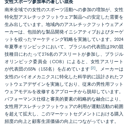
女性スポーツ参加率の著しい成長
南米全域での女性のスポーツ活動への参加の増加が、女性
特化型アスレチックフットウェア製品への安定した需要を
生み出しています。地域内のアスレチックフットウェアメ
ーカーは、包括的な製品開発イニシアティブおよびターゲ
ットを絞ったマーケティング戦略を実施しています。2024
年夏季オリンピックにおいて、ブラジルの代表団は39の競
技種目にわたって276名のアスリートが参加し、ブラジル
オリンピック委員会（COB）によると、女性アスリート
[2]
が代表団の55%（153名）を占めています
。メーカーは
女性のバイオメカニクスに特化した科学的に設計されたフ
ットウェアデザインを実施しており、従来の男性用フット
ウェアモデルを改修するアプローチから脱却しています。
パフォーマンス仕様と審美的要素の戦略的な融合により、
女性用アスレチックフットウェアの利用が運動活動の範囲
を超えて拡大し、このマーケットセグメントにおける購入
頻度の向上と顧客生涯価値の向上につながっています。