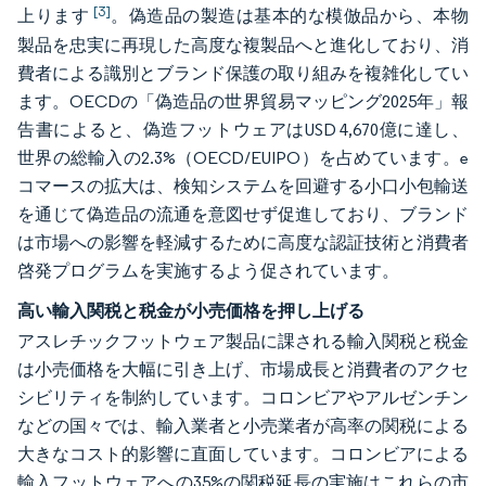
[3]
上ります
。偽造品の製造は基本的な模倣品から、本物
製品を忠実に再現した高度な複製品へと進化しており、消
費者による識別とブランド保護の取り組みを複雑化してい
ます。OECDの「偽造品の世界貿易マッピング2025年」報
告書によると、偽造フットウェアはUSD 4,670億に達し、
世界の総輸入の2.3%（OECD/EUIPO）を占めています。e
コマースの拡大は、検知システムを回避する小口小包輸送
を通じて偽造品の流通を意図せず促進しており、ブランド
は市場への影響を軽減するために高度な認証技術と消費者
啓発プログラムを実施するよう促されています。
高い輸入関税と税金が小売価格を押し上げる
アスレチックフットウェア製品に課される輸入関税と税金
は小売価格を大幅に引き上げ、市場成長と消費者のアクセ
シビリティを制約しています。コロンビアやアルゼンチン
などの国々では、輸入業者と小売業者が高率の関税による
大きなコスト的影響に直面しています。コロンビアによる
輸入フットウェアへの35%の関税延長の実施はこれらの市