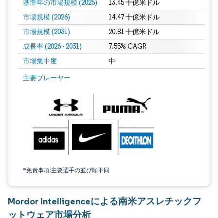
基準年の市場規模 (2025)
13.45 十億米ドル
市場規模 (2026)
14.47 十億米ドル
市場規模 (2031)
20.81 十億米ドル
成長率 (2026 - 2031)
7.55% CAGR
市場集中度
中
画像 © Mordor Intelligence。再利用にはCC BY 4.0の表示が必要です。
主要プレーヤー
*免責事項:主要選手の並び順不同
Mordor Intelligenceによる南米アスレチックフ
ットウェア市場分析