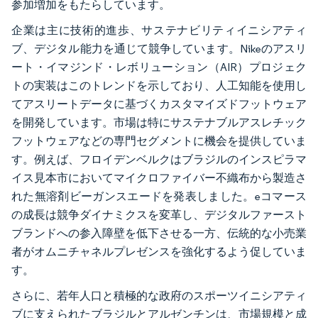
参加増加をもたらしています。
企業は主に技術的進歩、サステナビリティイニシアティ
ブ、デジタル能力を通じて競争しています。Nikeのアスリ
ート・イマジンド・レボリューション（AIR）プロジェク
トの実装はこのトレンドを示しており、人工知能を使用し
てアスリートデータに基づくカスタマイズドフットウェア
を開発しています。市場は特にサステナブルアスレチック
フットウェアなどの専門セグメントに機会を提供していま
す。例えば、フロイデンベルクはブラジルのインスピラマ
イス見本市においてマイクロファイバー不織布から製造さ
れた無溶剤ビーガンスエードを発表しました。eコマース
の成長は競争ダイナミクスを変革し、デジタルファースト
ブランドへの参入障壁を低下させる一方、伝統的な小売業
者がオムニチャネルプレゼンスを強化するよう促していま
す。
さらに、若年人口と積極的な政府のスポーツイニシアティ
ブに支えられたブラジルとアルゼンチンは、市場規模と成