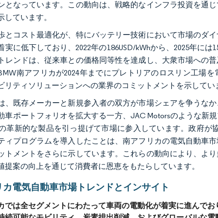
ンとなっています。この動向は、戦略的なインフラ投資を通じ
示しています。
歩とコスト最適化が、特にバッテリー技術において市場のダイ
実に低下しており、2022年の186USD/kWhから、2025年に
トレンドは、従来車との価格同等性を達成し、大衆市場への普
BMW南アフリカが2024年までにプレトリアのロスリン工場
ビリティソリューションへの業界のコミットメントを示してい
は、既存メーカーと新規参入者の双方が市場シェアを争うなか
動車ポートフォリオを拡大する一方、JAC Motorsのよう
どの革新的な製品を引っ提げて市場に参入しています。政府が協
ティプログラムを導入したことは、南アフリカの電気自動車市
ットメントをさらに示しています。これらの動向により、より
値提案の向上を通じて消費者に恩恵をもたらしています。
リカ電気自動車市場トレンドとインサイト
カでは全セグメントにわたって車両の電動化が着実に進んでおり
持続可能なモビリティ、炭素排出削減、およびグローバルな電