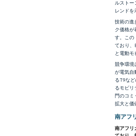
ルストー
レンドを
技術の進
ク価格が着
す。この
ており、
と電動モ
競争環境
が電気自
るT9な
るモビリ
門のコミ
拡大と価
南アフ
南アフリ
ており、