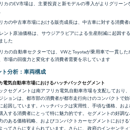
リカのEV市場は、主要投資と新モデルの導入がよりグリーン
。
リカの中古車市場における販売成長は、中古車に対する消費者
レント原油価格は、サウジアラビアによる生産削減に起因する供給逼迫に
ました
リカの自動車セクターでは、VWとToyotaが乗用車で一貫した成
、市場の回復力と変化する消費者需要を示しています
ント分析：車両構成
カ電気自動車市場におけるハッチバックセグメント
ックセグメントは南アフリカ電気自動車市場を支配しており、2
ジションは、都市部の消費者が都市走行向けのコンパクトで効
に起因しています。ハッチバックは実用性、手頃な価格、およ
購入する消費者にとって特に魅力的です。セグメントの好調な
力のある価格戦略、およびコンパクトカーセグメントにおける
よってさらに支えられています。さらに、政府のインセンティ