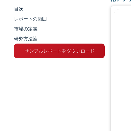
目次
マーケットスナップショット
レポートの範囲
市場分析
市場の定義
研究方法論
主な市場動向
セグメント分析
競争環境
主要プレーヤー
業界の動向