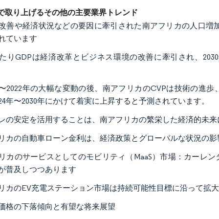
で取り上げるその他の主要業界トレンド
改善や経済状況などの要因に牽引された南アフリカの人口増加は、
れています
たりGDPは経済改革とビジネス環境の改善に牽引され、2030年
7年〜2022年の大幅な変動の後、南アフリカのCVPは技術の
024年〜2030年にかけて着実に上昇すると予測されています。
レの安定を活用することは、南アフリカの繁栄した経済的未来
リカの自動車ローン金利は、経済政策とグローバルな状況の影響
リカのサービスとしてのモビリティ（MaaS）市場：カーレ
が普及しつつあります
リカのEV充電ステーション市場は持続可能性目標に沿って拡
価格の下落傾向と有望な将来展望