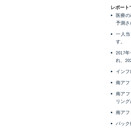
レポート
医療の
予測さ
一人当
す。
201
れ、2
インフ
南アフ
南アフ
リング
南アフ
パック