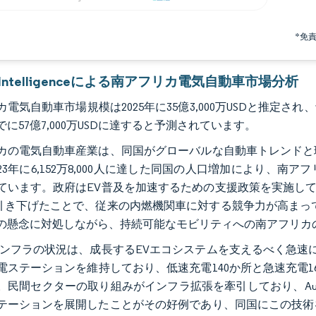
*免
r Intelligenceによる南アフリカ電気自動車市場分析
電気自動車市場規模は2025年に35億3,000万USDと推定され、予測
までに57億7,000万USDに達すると予測されています。
カの電気自動車産業は、同国がグローバルな自動車トレンドと
023年に6,152万8,000人に達した同国の人口増加により、
ています。政府はEV普及を加速するための支援政策を実施して
に引き下げたことで、従来の内燃機関車に対する競争力が高まっ
の懸念に対処しながら、持続可能なモビリティへの南アフリカ
インフラの状況は、成長するEVエコシステムを支えるべく急速に
電ステーションを維持しており、低速充電140か所と急速充電
。民間セクターの取り組みがインフラ拡張を牽引しており、Audi南
テーションを展開したことがその好例であり、同国にこの技術