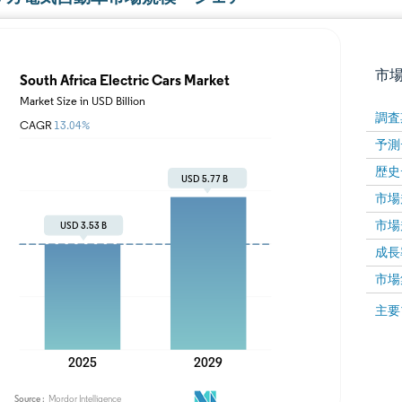
市
調査
予測
歴史
市場規
市場規
成長率 
画像 © Mordor Intelligence。再利用にはCC BY 4
市場
画像 ©
主要