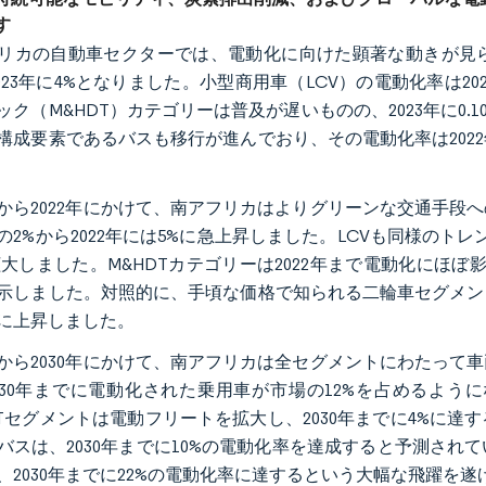
す
リカの自動車セクターでは、電動化に向けた顕著な動きが見ら
2023年に4%となりました。小型商用車（LCV）の電動化率は2022
ック（M&HDT）カテゴリーは普及が遅いものの、2023年に0
構成要素であるバスも移行が進んでおり、その電動化率は2022年の0
7年から2022年にかけて、南アフリカはよりグリーンな交通手
7年の2%から2022年には5%に急上昇しました。LCVも同様のトレン
拡大しました。M&HDTカテゴリーは2022年まで電動化にほぼ
示しました。対照的に、手頃な価格で知られる二輪車セグメントでは、電
に上昇しました。
4年から2030年にかけて、南アフリカは全セグメントにわたっ
030年までに電動化された乗用車が市場の12%を占めるよう
DTセグメントは電動フリートを拡大し、2030年までに4%に
バスは、2030年までに10%の電動化率を達成すると予測さ
、2030年までに22%の電動化率に達するという大幅な飛躍を