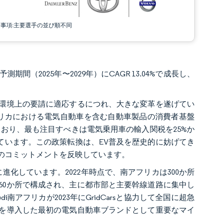
責事項:主要選手の並び順不同
期間（2025年〜2029年）にCAGR 13.04%で成長し、
環境上の要請に適応するにつれ、大きな変革を遂げてい
南アフリカにおける電気自動車を含む自動車製品の消費者基盤
おり、最も注目すべきは電気乗用車の輸入関税を25%か
ています。この政策転換は、EV普及を歴史的に妨げてき
のコミットメントを反映しています。
進化しています。2022年時点で、南アフリカは300か所
160か所で構成され、主に都市部と主要幹線道路に集中し
アフリカが2023年にGridCarsと協力して全国に超急
を導入した最初の電気自動車ブランドとして重要なマイ