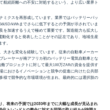
て航続距離への不安に対処するという、より広い業界ト
ナミクスを再形成しています。業界ではバッテリーパッ
は156USD/kWhまでさらに低下するとの予測が示されていま
及を加速するうえで極めて重要です。製造能力も拡大し
を電動化すると発表したことがその証左であり、地域生産
ます。
、大きな変化を経験しています。従来の自動車メーカー
な新規プレーヤーが南アフリカ初のバッテリー電気自動車とな
働プロジェクトに対して最大100万ZARの資金を提供す
場におけるイノベーションと競争の促進に向けた公共部
多様で競争的な市場環境が生まれ、最終的には選択肢の
、将来の予測では2030年までに大幅な成長が見込まれ
動化トレンドとの整合に対する同国の取り組みが強調さ