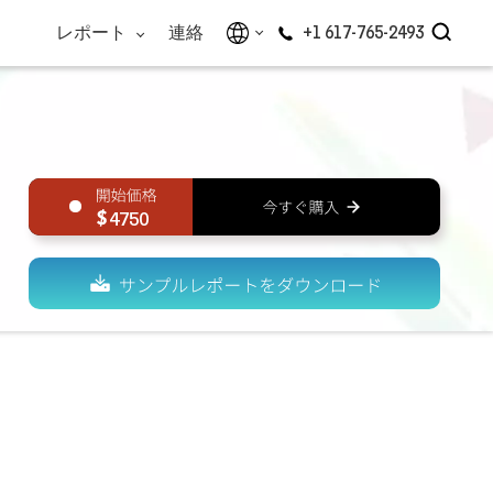
レポート
連絡
+1 617-765-2493
4750