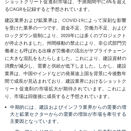
ショットクリート促進剤市場は、予測期間中に6%を超え
るCAGRを記録すると予想されています。
建設業界および鉱業界は、COVID-19によって深刻な影響
を受けた業界の一つです。資金不足、労働力不足、および
ロックダウン規制により、2020年には多くのプロジェクト
が停止されました。州間移動の禁止により、非公式部門労
働者とも呼ばれる出稼ぎ労働者の流出がサプライチェーン
に大きな混乱をもたらしました。これにより、建設資材の
消費が減少し、需要と供給が低下しました。しかし、建設
業界は、中国やインドなどの発展途上国を背景に今後数年
間で成長が見込まれており、建設業界におけるショットク
リート促進剤の市場拡大が期待されています。これによ
り、市場は回復後に成長すると予想されています。
中期的には、建設およびインフラ業界からの需要の増
大と鉱業セクターからの需要の増加が市場を牽引する
主要因となっています。