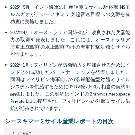
インド海軍の国産誘導ミサイル駆逐艦INSモ
2023年5月：
ルムガオが、シースキミング超音速目標への交戦を成
功裏に実施しました。
オーストラリア国防省が、改良された兵器能
2022年4月：
力の取得を発表しました。これには、オーストラリア
海軍王立艦隊の水上艦隊向けの海軍打撃対艦ミサイル
が含まれます。
フィリピンが防衛輸入を増加させるためにイ
2022年1月：
ンドとの成功したパートナーシップを発表しました。
同国はフィリピン海軍向けの沿岸配備型対艦ミサイル
システムを供給するためにUSD 3億7,500万相当の契約を
締結しました。この契約はインドのBrahmos Aerospace
Private Ltdに授与され、フィリピンへの対艦ミサイル供
給が期待されています。
シースキマーミサイル産業レポートの目次
1. はじめに