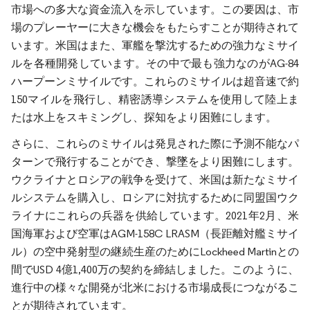
市場への多大な資金流入を示しています。この要因は、市
場のプレーヤーに大きな機会をもたらすことが期待されて
います。米国はまた、軍艦を撃沈するための強力なミサイ
ルを各種開発しています。その中で最も強力なのがAG-84
ハープーンミサイルです。これらのミサイルは超音速で約
150マイルを飛行し、精密誘導システムを使用して陸上ま
たは水上をスキミングし、探知をより困難にします。
さらに、これらのミサイルは発見された際に予測不能なパ
ターンで飛行することができ、撃墜をより困難にします。
ウクライナとロシアの戦争を受けて、米国は新たなミサイ
ルシステムを購入し、ロシアに対抗するために同盟国ウク
ライナにこれらの兵器を供給しています。2021年2月、米
国海軍および空軍はAGM-158C LRASM（長距離対艦ミサイ
ル）の空中発射型の継続生産のためにLockheed Martinとの
間でUSD 4億1,400万の契約を締結しました。このように、
進行中の様々な開発が北米における市場成長につながるこ
とが期待されています。