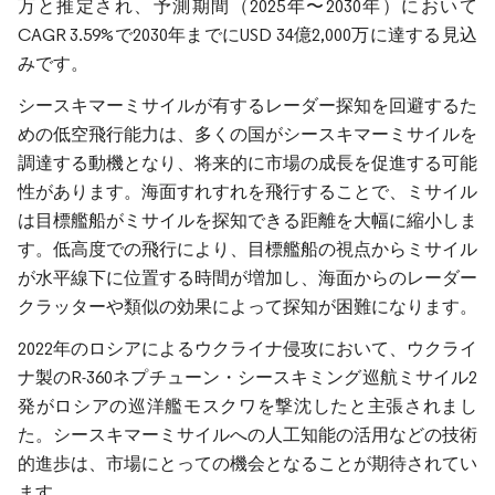
万と推定され、予測期間（2025年〜2030年）において
CAGR 3.59%で2030年までにUSD 34億2,000万に達する見込
みです。
シースキマーミサイルが有するレーダー探知を回避するた
めの低空飛行能力は、多くの国がシースキマーミサイルを
調達する動機となり、将来的に市場の成長を促進する可能
性があります。海面すれすれを飛行することで、ミサイル
は目標艦船がミサイルを探知できる距離を大幅に縮小しま
す。低高度での飛行により、目標艦船の視点からミサイル
が水平線下に位置する時間が増加し、海面からのレーダー
クラッターや類似の効果によって探知が困難になります。
2022年のロシアによるウクライナ侵攻において、ウクライ
ナ製のR-360ネプチューン・シースキミング巡航ミサイル2
発がロシアの巡洋艦モスクワを撃沈したと主張されまし
た。シースキマーミサイルへの人工知能の活用などの技術
的進歩は、市場にとっての機会となることが期待されてい
ます。