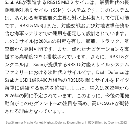
Saab ABが製造するRBS15 Mk3ミサイルは、最新世代の長
距離地対地ミサイル（SSM）システムです。このシステム
は、あらゆる海軍艦艇の主要な対水上兵装として使用可能
です。RBS15 Mk3はまた、対艦交戦および対地攻撃任務を
含む海軍シナリオでの運用を想定して設計されています。
このミサイルは200kmの射程を有し、艦船、トラック、航
空機から発射可能です。また、優れたナビゲーションを支
援する高精度GPSも搭載されています。さらに、RBS 15 グ
ングニルは、Saabが提供するRBS 15対艦ミサイルシステム
ファミリーにおける次世代ミサイルです。Diehl Defenceは
SaabとUSD 1億9,400万相当のRBS15対艦ミサイルをドイツ
海軍に供給する契約を締結しました。納入は2022年から
2026年の間に予定されています。このように、今後の開発
動向がこのセグメントへの注目を高め、高いCAGRが期待
される理由となっています。