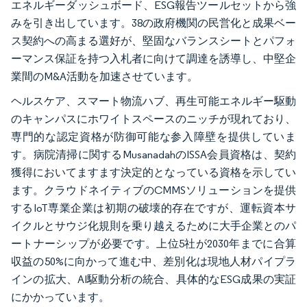
エネルギーダッシュボード、ESG報告ツールセットから強
みを引き出しています。38の政府機関の民営化と成果ベー
ス契約への高まる選好が、堅固なバランスシートとパフォ
ーマンス保証を持つ入札者に向けて調達を誘導し、中堅企
業間のM&A活動を加速させています。
ヘルスケア、スマート物流ハブ、再生可能エネルギー駆動
のキャンパスにホワイトスペースのニッチが現れており、
専門的な認定資格が防御可能な参入障壁を提供していま
す。病院清掃に関するMusanadahのISSA会員資格は、契約
獲得においてますます決定的となっている資格を示してい
ます。クラウドネイティブのCMMSソリューションを提供
するIoT専業企業は初期の破壊的存在ですが、運転資本サ
イクルとサウジ化規則を乗り越えるために大手企業とのパ
ートナーシップが必要です。上位5社が2030年までに合算
収益の50%に向かって進む中、差別化は現地人材パイプラ
インの拡大、AI駆動分析の統合、具体的なESG成果の実証
にかかっています。