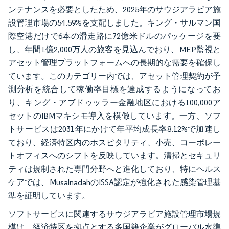
ンテナンスを必要としたため、2025年のサウジアラビア施
設管理市場の54.59%を支配しました。キング・サルマン国
際空港だけで6本の滑走路に72億米ドルのパッケージを要
し、年間1億2,000万人の旅客を見込んでおり、MEP監視と
アセット管理プラットフォームへの長期的な需要を確保し
ています。このカテゴリー内では、アセット管理契約が予
測分析を統合して稼働率目標を達成するようになってお
り、キング・アブドゥッラー金融地区における100,000ア
セットのIBMマキシモ導入を模倣しています。一方、ソフ
トサービスは2031年にかけて年平均成長率8.12%で加速し
ており、経済特区内のホスピタリティ、小売、コーポレー
トオフィスへのシフトを反映しています。清掃とセキュリ
ティは規制された専門分野へと進化しており、特にヘルス
ケアでは、MusalnadahのISSA認定が強化された感染管理基
準を証明しています。
ソフトサービスに関連するサウジアラビア施設管理市場規
模は、経済特区を拠点とする多国籍企業がグローバル水準