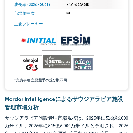
成長率 (2026 - 2031)
7.54% CAGR
市場集中度
中
画像 © Mordor Intelligence。再利用にはCC BY 4.0の表示が必要です。
主要プレーヤー
*免責事項:主要選手の並び順不同
Mordor Intelligenceによるサウジアラビア施設
管理市場分析
サウジアラビア施設管理市場規模は、2025年に516億6,000
万米ドル、2026年に545億6,000万米ドルと予測され、2026