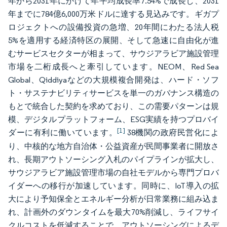
年から2031年にかけて年平均成長率7.54%で成長し、2031
年までに784億6,000万米ドルに達する見込みです。ギガプ
ロジェクトへの設備投資の急増、20年間にわたる法人税
5%を適用する経済特区の展開、そして急速に自由化が進
むサービスセクターが相まって、サウジアラビア施設管理
市場を二桁成長へと牽引しています。NEOM、Red Sea
Global、Qiddiyaなどの大規模複合開発は、ハード・ソフ
ト・サステナビリティサービスを単一のガバナンス構造の
もとで統合した契約を求めており、この需要パターンは規
模、デジタルプラットフォーム、ESG実績を持つプロバイ
[1]
ダーに有利に働いています。
38機関の政府民営化によ
り、中核的な地方自治体・公益資産が民間事業者に開放さ
れ、長期アウトソーシング入札のパイプラインが拡大し、
サウジアラビア施設管理市場の自社モデルから専門プロバ
イダーへの移行が加速しています。同時に、IoT導入の拡
大により予知保全とエネルギー分析が日常業務に組み込ま
れ、計画外のダウンタイムを最大70%削減し、ライフサイ
クルコストを低減することで、アウトソーシングによるデ