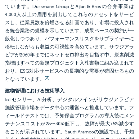
ています。Dussmann GroupとAjlan & Brosの合弁事業は
4,000人以上の雇用を創出してこれらのアセットをサービ
スし、従業員数を倍増させる計画であり、市場に投入され
る統合業務の規模を示しています。成果ベースの契約が一
般化しつつあり、パフォーマンスリスクをサプライヤーに
移転しながらも収益の可視性を高めています。サウジアラ
ビアが2060年までにネットゼロ排出を目指す中、炭素削減
指標はすべての新規プロジェクト入札書類に組み込まれて
おり、ESG対応サービスへの長期的な需要が確固たるもの
[3]
となっています。
建物管理における技術導入
IoTセンサー、AI分析、デジタルツインがサウジアラビア
施設管理市場をデータ中心の運営へと推進しています。フ
ィールドテストでは、予知保全プログラムの導入後にメン
テナンスコストが25〜30%低下し、故障が最大75%減少す
ることが示されています。Saudi Aramcoの施設では、予知