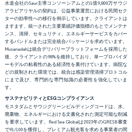
水道会社のSaur主導コンソーシアムとの1億9,800万サウジ
アラビアリヤルの契約は、公益事業運営における民間セク
ターの効率性への移行を例示しています。クライアントは
ますます、統一された主要業績評価指標のもとでメンテナ
ンス、清掃、セキュリティ、エネルギーサービスをカバー
するバンドルまたは完全統合パッケージを求めています。
Musanadahは統合デリバリープラットフォームを採用した
後、クライアントの98%を維持しており、単一プロバイダ
ーモデルの粘着性のある経済性を裏付けています。病院な
どの規制された環境では、統合は感染管理清掃プロトコル
にまで及び、専門的な専門知識の必要性を強化していま
す。
サステナビリティとESGコンプライアンス
モスタダムとサウジグリーンビルディングコードは、水、
廃棄物、エネルギーにおける文書化された測定可能な削減
を要求しています。Red Sea Globalは2023年のGRESB審査
で91/100を獲得し、プレミアム観光客を求める事業者の間