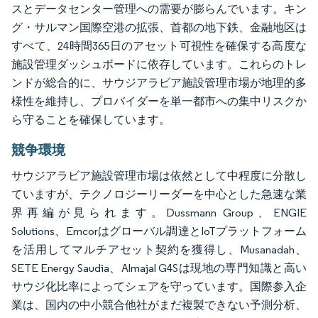
スとデータセンター管理への需要が膨らんでいます。キン
グ・サルマン国際空港の拡張、首都の地下鉄、金融地区は
すべて、24時間365日のアセット可視性を確保する高度な
施設管理ダッシュボードに依存しています。これらのトレ
ンドが総合的に、サウジアラビア施設管理市場が地理的多
様性を維持し、プロバイダーを単一都市への集中リスクか
ら守ることを確保しています。
競争環境
サウジアラビア施設管理市場は依然として中程度に分散し
ていますが、テクノロジーリーダーを中心とした急速な業
界再編が見られます。Dussmann Group、ENGIE
Solutions、Emcorはグローバル調達とIoTプラットフォーム
を活用してマルチアセット契約を獲得し、Musanadah、
SETE Energy Saudia、Almajal G4Sは現地の専門知識と高い
サウジ化比率によってシェアを守っています。国際参入企
業は、国内の中小競合他社がまだ複製できない予測分析、