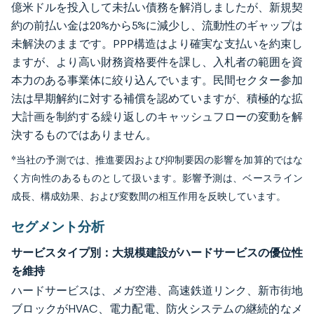
億米ドルを投入して未払い債務を解消しましたが、新規契
約の前払い金は20%から5%に減少し、流動性のギャップは
未解決のままです。PPP構造はより確実な支払いを約束し
ますが、より高い財務資格要件を課し、入札者の範囲を資
本力のある事業体に絞り込んでいます。民間セクター参加
法は早期解約に対する補償を認めていますが、積極的な拡
大計画を制約する繰り返しのキャッシュフローの変動を解
決するものではありません。
*当社の予測では、推進要因および抑制要因の影響を加算的ではな
く方向性のあるものとして扱います。影響予測は、ベースライン
成長、構成効果、および変数間の相互作用を反映しています。
セグメント分析
サービスタイプ別：大規模建設がハードサービスの優位性
を維持
ハードサービスは、メガ空港、高速鉄道リンク、新市街地
ブロックがHVAC、電力配電、防火システムの継続的なメ