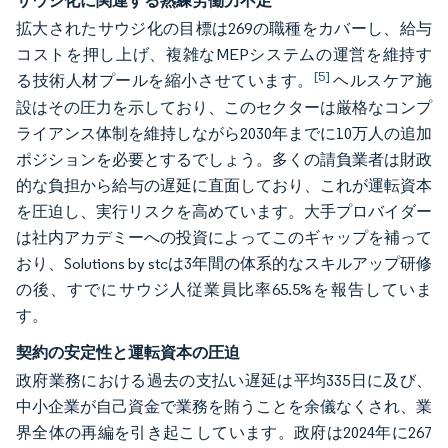
サウジ化に関連する熟練労働力不足
拡大されたサウジ化の目標は269の職種をカバーし、給与
コストを押し上げ、複雑なMEPシステムの運営を維持す
[5]
る技術人材プールを縮小させています。
ヘルスケア施
設はその圧力を示しており、このセクターは厳格なコンプ
ライアンス体制を維持しながら2030年までに10万人の追加
ポジションを必要とするでしょう。多くの請負業者は財政
的な負担から給与の遅延に直面しており、これが運転資本
を圧迫し、実行リスクを高めています。大手プロバイダー
は社内アカデミーへの投資によってこのギャップを補って
おり、Solutions by stcは3年間の体系的なスキルアップ研修
の後、すでにサウジ人従業員比率65.5%を報告していま
す。
契約の安定性と運転資本の圧迫
政府業務における過去の支払い遅延は平均335日に及び、
中小企業が自己資金で業務を賄うことを余儀なくされ、業
界全体の再編を引き起こしています。政府は2024年に267