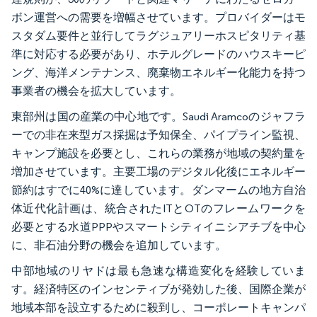
ボン運営への需要を増幅させています。プロバイダーはモ
スタダム要件と並行してラグジュアリーホスピタリティ基
準に対応する必要があり、ホテルグレードのハウスキーピ
ング、海洋メンテナンス、廃棄物エネルギー化能力を持つ
事業者の機会を拡大しています。
東部州は国の産業の中心地です。Saudi Aramcoのジャフラ
ーでの非在来型ガス採掘は予知保全、パイプライン監視、
キャンプ施設を必要とし、これらの業務が地域の契約量を
増加させています。主要工場のデジタル化後にエネルギー
節約はすでに40%に達しています。ダンマームの地方自治
体近代化計画は、統合されたITとOTのフレームワークを
必要とする水道PPPやスマートシティイニシアチブを中心
に、非石油分野の機会を追加しています。
中部地域のリヤドは最も急速な構造変化を経験していま
す。経済特区のインセンティブが発効した後、国際企業が
地域本部を設立するために殺到し、コーポレートキャンパ