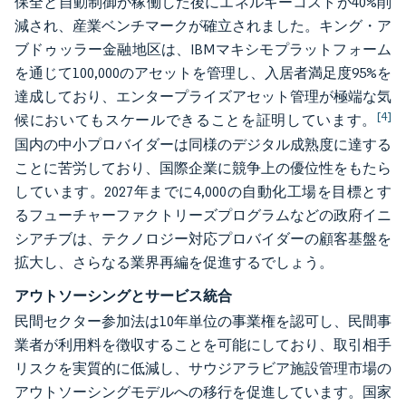
保全と自動制御が稼働した後にエネルギーコストが40%削
減され、産業ベンチマークが確立されました。キング・ア
ブドゥッラー金融地区は、IBMマキシモプラットフォーム
を通じて100,000のアセットを管理し、入居者満足度95%を
達成しており、エンタープライズアセット管理が極端な気
[4]
候においてもスケールできることを証明しています。
国内の中小プロバイダーは同様のデジタル成熟度に達する
ことに苦労しており、国際企業に競争上の優位性をもたら
しています。2027年までに4,000の自動化工場を目標とす
るフューチャーファクトリーズプログラムなどの政府イニ
シアチブは、テクノロジー対応プロバイダーの顧客基盤を
拡大し、さらなる業界再編を促進するでしょう。
アウトソーシングとサービス統合
民間セクター参加法は10年単位の事業権を認可し、民間事
業者が利用料を徴収することを可能にしており、取引相手
リスクを実質的に低減し、サウジアラビア施設管理市場の
アウトソーシングモデルへの移行を促進しています。国家