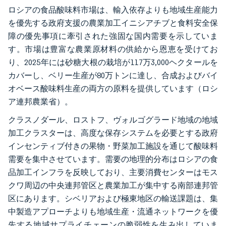
ロシアの食品酸味料市場は、輸入依存よりも地域生産能力
を優先する政府支援の農業加工イニシアチブと食料安全保
障の優先事項に牽引された強固な国内需要を示していま
す。市場は豊富な農業原材料の供給から恩恵を受けてお
り、2025年には砂糖大根の栽培が117万3,000ヘクタールを
カバーし、ベリー生産が80万トンに達し、合成およびバイ
オベース酸味料生産の両方の原料を提供しています（ロシ
ア連邦農業省）。
クラスノダール、ロストフ、ヴォルゴグラード地域の地域
加工クラスターは、高度な保存システムを必要とする政府
インセンティブ付きの果物・野菜加工施設を通じて酸味料
需要を集中させています。需要の地理的分布はロシアの食
品加工インフラを反映しており、主要消費センターはモス
クワ周辺の中央連邦管区と農業加工が集中する南部連邦管
区にあります。シベリアおよび極東地区の輸送課題は、集
中製造アプローチよりも地域生産・流通ネットワークを優
先する地域サプライチェーンの脆弱性を生み出していま