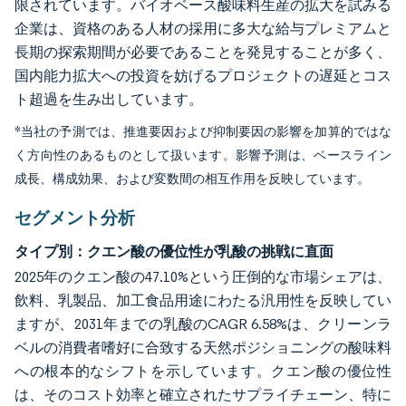
限されています。バイオベース酸味料生産の拡大を試みる
企業は、資格のある人材の採用に多大な給与プレミアムと
長期の探索期間が必要であることを発見することが多く、
国内能力拡大への投資を妨げるプロジェクトの遅延とコス
ト超過を生み出しています。
*当社の予測では、推進要因および抑制要因の影響を加算的ではな
く方向性のあるものとして扱います。影響予測は、ベースライン
成長、構成効果、および変数間の相互作用を反映しています。
セグメント分析
タイプ別：クエン酸の優位性が乳酸の挑戦に直面
2025年のクエン酸の47.10%という圧倒的な市場シェアは、
飲料、乳製品、加工食品用途にわたる汎用性を反映してい
ますが、2031年までの乳酸のCAGR 6.58%は、クリーンラ
ベルの消費者嗜好に合致する天然ポジショニングの酸味料
への根本的なシフトを示しています。クエン酸の優位性
は、そのコスト効率と確立されたサプライチェーン、特に