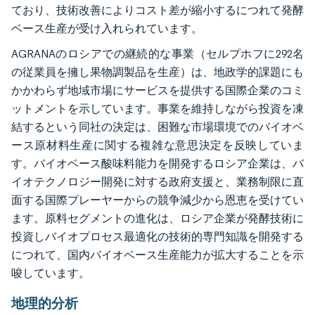
ており、技術改善によりコスト差が縮小するにつれて発酵
ベース生産が受け入れられています。
AGRANAのロシアでの継続的な事業（セルプホフに292名
の従業員を擁し果物調製品を生産）は、地政学的課題にも
かかわらず地域市場にサービスを提供する国際企業のコミ
ットメントを示しています。事業を維持しながら投資を凍
結するという同社の決定は、困難な市場環境でのバイオベ
ース原材料生産に関する複雑な意思決定を反映していま
す。バイオベース酸味料能力を開発するロシア企業は、バ
イオテクノロジー開発に対する政府支援と、業務制限に直
面する国際プレーヤーからの競争減少から恩恵を受けてい
ます。原料セグメントの進化は、ロシア企業が発酵技術に
投資しバイオプロセス最適化の技術的専門知識を開発する
につれて、国内バイオベース生産能力が拡大することを示
唆しています。
地理的分析