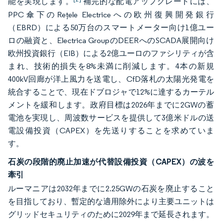
能を実現します。
補完的な配電アップグレードには、
PPC傘下のRețele Electriceへの欧州復興開発銀行
（EBRD）による50万台のスマートメーター向け1億ユー
ロの融資と、Electrica GroupのDEERへのSCADA展開向け
欧州投資銀行（EIB）による2億ユーロのファシリティが含
まれ、技術的損失を8%未満に削減します。4本の新規
400kV回廊が洋上風力を送電し、CfD落札の太陽光発電を
統合することで、現在ドブロジャで12%に達するカーテル
メントを緩和します。政府目標は2026年までに2GWの蓄
電池を実現し、周波数サービスを提供して3億米ドルの送
電設備投資（CAPEX）を先送りすることを求めていま
す。
石炭の段階的廃止加速が代替設備投資（CAPEX）の波を
牽引
ルーマニアは2032年までに2.25GWの石炭を廃止すること
を目指しており、暫定的な適用除外により主要ユニットは
グリッドセキュリティのために2029年まで延長されます。