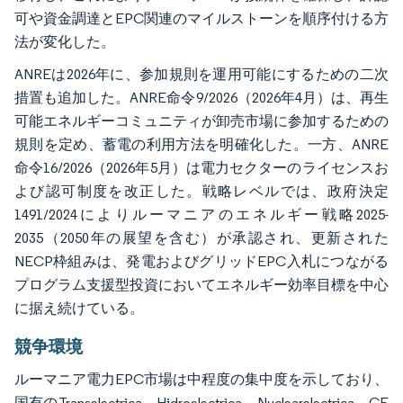
可や資金調達とEPC関連のマイルストーンを順序付ける方
法が変化した。
ANREは2026年に、参加規則を運用可能にするための二次
措置も追加した。ANRE命令9/2026（2026年4月）は、再生
可能エネルギーコミュニティが卸売市場に参加するための
規則を定め、蓄電の利用方法を明確化した。一方、ANRE
命令16/2026（2026年5月）は電力セクターのライセンスお
よび認可制度を改正した。戦略レベルでは、政府決定
1491/2024によりルーマニアのエネルギー戦略2025-
2035（2050年の展望を含む）が承認され、更新された
NECP枠組みは、発電およびグリッドEPC入札につながる
プログラム支援型投資においてエネルギー効率目標を中心
に据え続けている。
競争環境
ルーマニア電力EPC市場は中程度の集中度を示しており、
国有のTranselectrica、Hidroelectrica、Nuclearelectrica、CE