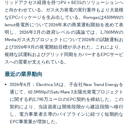
リッドアクセス経路を持つPV＋BESSのソリューションへ
と向かわせている。ガス火力発電の実行案件もより大規模
なEPCパッケージを生み出している。Romgazは430MWの
Iernut発電所について2026年末の商業運転開始を改めて表
明し、2026年2月の政府レベルの議論では、1,700MWの
Mintiaガス火力プロジェクトについて2026年の試験運転お
よび2026年9月の発電開始目標が示された。これにより、
複雑な試運転およびグリッド同期をカバーするEPCサービ
スへの需要が支えられている。
最近の業界動向
2026年6月：Electrica SAは、子会社New Trend Energyを
通じて、62.5MWpのSatu Mare 3太陽光発電プロジェクト
に関する約2,790万ユーロのEPC契約を締結した。この
契約により、当該資産は開発段階から建設段階へ移行
し、電力事業者主導のパイプラインに紐づく短期的な
EPC事業量が増加した。