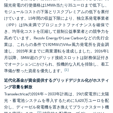
陽光発電の行使価格は1MWh当たり35ユーロまで低下し、
モジュールコストの下落とリスクプレミアムの低下を裏付
けています。15年間の収益下限により、独立系発電事業者
（IPP）は5%未満でプロジェクトファイナンスを確保で
き、均等化コストを圧縮して規制公益事業者との競争力を
高めています。Rezolv EnergyやLow Carbonなどの先行企
業は、これらの条件で192MWのVifor風力発電所を資金調
達し、2025年末までに商業運転を達成しました。2026年1
月以降、5MW超のグリッド接続スロットは財務保証付き
でオークションにかけられ、投機的な入札を排除し、着工
[1]
準備が整った資産を優先します。
近代化基金が資金提供するグリッドデジタル化がホスティ
ング容量を解放
Transelectricaの2024年～2033年計画は、29の変電所に太陽
光・蓄電池システムを導入するために5,620万ユーロを配
分し、ディーゼル発電機を置き換えてブラックスタート機
[2]