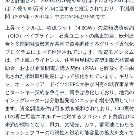
ルと評価され、2026年の76億9,000万米ドルから2031年に
は121億4,000万米ドルに達すると推定されており、予測期
間（2026年～2031年）中のCAGRは9.56%です。
上昇サイクルは、42億ワット（4.2GW）の差額決済契約
（CfD）パイプライン、石炭ユニットの廃止加速、欧州連
合と多国間融資機関が共同で資金調達するグリッド近代化
プログラムによって推進されています。投資モメンタム
は、洋上風力ライセンス、住宅用屋根設置型太陽光発電補
助金、および企業間電力購入契約（PPA）を解放する自由
化された相対取引制度によって強化されています。ギリシ
ャ、オーストリア、ドイツのEPC大手が国有の既存事業者
とターンキー契約を争う中、競争は激化しており、地元の
インテグレーターは分散型発電のニッチ市場を活用してい
ます。資金調達条件は引き続き緩和されており、CfD裏付
けの再生可能エネルギーに対するプロジェクト負債は5%
未満が標準となり、風力、太陽光、ガス、蓄電池にわたる
キャッシュフローの可視性と対応可能容量の拡大を支えて